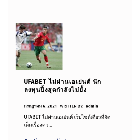
UFABET ไม่ผ่านเอเย่นต์ นัก
ลงทุนปิ้งสุดกำลังไม่ยั้ง
POSTED ON:
กรกฎาคม 6, 2021
WRITTEN BY:
admin
UFABET ไม่ผ่านเอเย่นต์ เว็บไซต์เดียวที่จัด
เต็มเรื่องคว…
“UFABET ไม่ผ่านเอเย่นต์ นักลงทุนปิ้