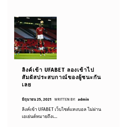
ลิงค์เข้า UFABET ลองเข้าไป
สัมผัสประสบกาณ์ของผู้ชนะกัน
เลย
POSTED ON:
มิถุนายน 25, 2021
WRITTEN BY:
admin
ลิงค์เข้า UFABET เว็บไซต์แทงบอล ไม่ผ่าน
เอเย่นต์หมายถึงเ…