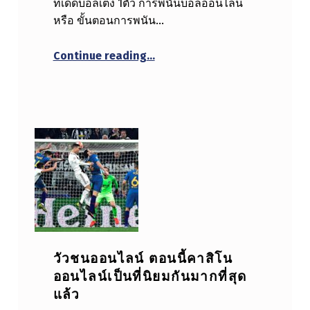
ทีเด็ดบอลเต็ง 1ตัว การพนันบอลออนไลน์
หรือ ขั้นตอนการพนัน…
“ทีเด็ดบอลเต็ง 1ตัว เว็บพนันเล่นง่าย
Continue reading
…
วัวชนออนไลน์ ตอนนี้คาสิโน
ออนไลน์เป็นที่นิยมกันมากที่สุด
แล้ว