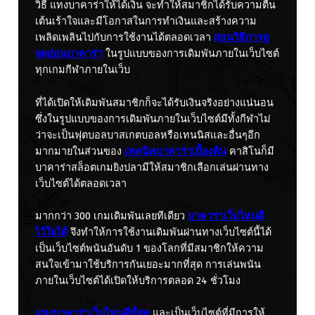
วิธี แทงบาคาร่าให้ได้เงิน จะทำให้สมาชิกได้รับความตื่น
เต้นเร้าใจและมีโอกาสในการทำเงินและสร้างความ
เพลิดเพลินไปกับการใช้งานได้ตลอดเวลา
สอนวิธีการดู
จุดอ่อนบาคาร่า
ในรูปแบบของการเดิมพันภายในเว็บไซต์
ทุกเกมกีฬาภายในเว็บ
ที่ได้เปิดให้เดิมพันสมาชิกก็จะได้รับเงินจริงอย่างแน่นอน
ซึ่งในรูปแบบของการเดิมพันภายในเว็บไซต์มีทั้งกีฬาไม่
ว่าจะเป็นฟุตบอลบาสเกตบอลหรือเทนนิสและอื่นๆอีก
มากมายในส่วนของ
เทคนิคบาคาร่าเบื้องต้น
คาสิโนก็มี
บาคาร่าสล็อตเกมยิงปลามีให้สมาชิกเลือกเล่นผ่านทาง
เว็บไซต์ได้ตลอดเวลา
มากกว่า 300 เกมเดิมพันเลยทีเดียว
บาคาร่าเว็บไหนดี
ไว้ใจได้
จึงทำให้การใช้งานเดิมพันผ่านทางเว็บไซต์นี้ได้
เป็นเว็บไซต์พนันอันดับ 1 ของโลกที่มีสมาชิกให้ความ
สนใจเข้ามาใช้บริการกันเยอะมากที่สุด
การเล่นพนัน
ภายในเว็บไซต์ได้เปิดให้บริการตลอด 24 ชั่วโมง
แทงบาคาร่าเว็บไหนดีที่สุด
และเป็นเว็บไซต์ที่มีการให้