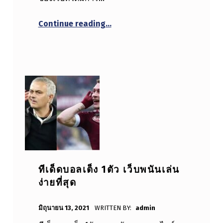
“ufabet ดีไหม pantip คาสิโนเป็นเก
Continue reading
…
ทีเด็ดบอลเต็ง 1ตัว เว็บพนันเล่น
ง่ายที่สุด
POSTED ON:
มิถุนายน 13, 2021
WRITTEN BY:
admin