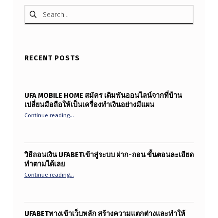
ค้นหาสำหรับ:
RECENT POSTS
UFA MOBILE HOME สมัคร เดิมพันออนไลน์จากที่บ้าน
เปลี่ยนมือถือให้เป็นเครื่องทำเงินอย่างมีแผน
“ufa mobile home สมัคร เดิมพันออนไลน์จากที่บ้าน เปลี่ยนมือ
Continue reading
…
วิธีถอนเงิน UFABETเข้าสู่ระบบ ฝาก-ถอน ขั้นตอนละเอียด
ทำตามได้เลย
“วิธีถอนเงิน ufabetเข้าสู่ระบบ ฝาก-ถอน ขั้นตอนละเอียดทำ
Continue reading
…
UFABETทางเข้าเว็บหลัก สร้างความแตกต่างและทำให้