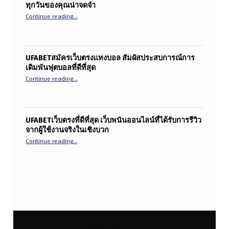
ทุกวันของคุณน่าจดจำ
“UFABETทางเข้าเว็บหลัก สร้างความแตกต่างและทำให้ทุกว
Continue reading
…
UFABETสมัครเว็บตรงแทงบอล สัมผัสประสบการณ์การ
เดิมพันฟุตบอลที่ดีที่สุด
“UFABETสมัครเว็บตรงแทงบอล สัมผัสประสบการณ์การเดิมพันฟุต
Continue reading
…
UFABETเว็บตรงที่ดีที่สุด เว็บพนันออนไลน์ที่ได้รับการรีวิว
จากผู้ใช้งานจริงในเชิงบวก
“UFABETเว็บตรงที่ดีที่สุด เว็บพนันออนไลน์ที่ได้รับการรีวิวจา
Continue reading
…