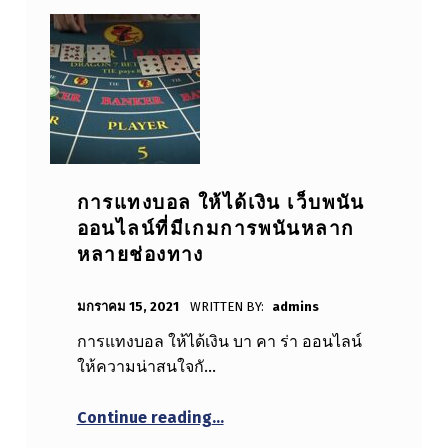
การแทงบอล ให้ได้เงิน เว็บพนัน
ออนไลน์ที่มีเกมการพนันหลาก
หลายช่องทาง
POSTED ON:
มกราคม 15, 2021
WRITTEN BY:
admins
การแทงบอล ให้ได้เงิน บา คา ร่า ออนไลน์
ให้ความน่าสนใจกั…
“การแทงบอล ให้ได้เงิน เว็บพนัน
Continue reading
…