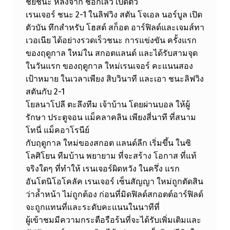
ต
ชัยชนะ หลังจาก ช็อกเลวี่ เปิดตัว
ต์
เรนเจอร์ ชนะ 2-1 ในลิฟวิง สตัน โจเอล นอร์บูล เปิด
ตัวบัน ทึกสำหรับ โฮสต์ สก็อต อาร์ฟิลด์และเจมส์ทา
อ
เวอเนีย ได้อย่างรวดเร็วชนะ การแข่งขัน ครั้งแรก
า
ของฤดูกาล ใหม่ใน สกอตแลนด์ และได้รับสามจุด
ร์
ในวันแรก ของฤดูกาล ใหม่เรนเจอร์ คะแนนสอง
เป้าหมาย ในเวลาเพียง สิบวินาที และเอา ชนะลิฟวิง
ฟิ
สตันกับ 2-1
ล
โยลนาโปลี ตะลึงทีม เจ้าบ้าน โดยผ่านบอล ให้ผู้
ด์
รักษา ประตูจอน แม็คลาคลิน เพียงสี่นาที ที่สนาม
แ
โทนี่ แม็คอาโรนีย์
กับฤดูกาล ใหม่ของสกอต แลนด์ลีก เริ่มขึ้น ในซิ
ล
โลศิโยน ทีมบ้าน พยายาม ที่จะสร้าง โอกาส ที่แท้
ะ
จริงใดๆ ที่ทำให้ เรนเจอร์ผิดหวัง ในครึ่ง แรก
เ
อันโตนิโอโคลัค เรนเจอร์ เซ็นสัญญา ใหม่ถูกตัดสิน
ว่าล้ำหน้า ไม่ถูกต้อง ก่อนที่มิดฟิลด์สกอตต์อาร์ฟิลด์
จ
จะถูกแทนที่และระดับคะแนนในนาทีที่
ม
ผู้เข้าชมมีความกระตือรือร้นที่จะได้รับเพิ่มเติมและ