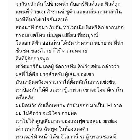
วาวันผลักดัน ไปข้างหน้า กับอาร์ฟิลด์และ ฟิลด์ถูก
แทนที่ ด้วยเจมส์ ซานซ์ ซูต้า และเกล็น กามาล่าใน
นาทีที่หกโดยไรอันเคนท์
สองนาที ต่อมา กัปตัน ทาเวอเนีย ยิงฟรีคิก จากนอก
กรอบเขตโทษ เป็นจุด เปลี่ยน ที่สมบูรณ์
โล่งอก สีฟ้า อ่อนเห็น ได้ชัด ว่าความ พยายาม ที่น่า
ชื่นชม ของลีวาย ก็ไร้ ความหมาย
สิ่งที่ผู้จัดการพูด
เดวิดมาร์ติน เดลผู้ จัดการทีม ลิฟวิง สตัน กล่าวว่า
ผลที่ ได้คือ ยากสำหรับ ผู้เล่น ของเขา
มันน่าผิดหวังเพราะเราได้ตั้งหลักในการแข่งขัน
เราป้องกัน ได้ดี แต่เรา รู้ว่าพวก เขาจะโจม ตีเราใน
ครึ่งหลัง
ผมผิดหวัง กับเด็กเพราะ ถ้ามันออก มาเป็น 1-1 วาด
ผม ไม่คิดว่า จะมีใคร ถามผล
เราไม่ได้ สูญเสียมาก ของเกมฟุต บอลผม ยกย่อง
เด็ก เหล่านั้น ฉันพูด ในห้องแต่งตัว
เรนเจอร์หัวหน้าโค้ช จิโอวานี่ รถตู้ บรอนชอจ มี