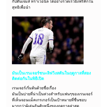
ส์
กัปตันเจมส์ ทราเวอนิล ได้อย่างรวดเร็วยิงฟรีคิกใน
ท
สุทธิเพื่อนำ
ร
า
เ
ว
อ
นิ
ล
รั
มันเป็นเรนเจอร์ชนะลิฟวิงสตันในฤดูกาลที่สอง
บ
ติดต่อกันในพิธีเปิด
ป
เรนเจอร์เริ่มต้นด้วยชื่อเรื่อง
ร
มันเป็นบ่ายที่น่าเป็นห่วงสำหรับแฟนๆของเรนเจอร์
ะ
ที่เห็นจอนแม็คเกรเกอร์เป็นเป้าหมายที่ชื่นชอบ
มากกว่าผู้เล่นอันดับหนึ่งของฤดูกาลล่าสุด