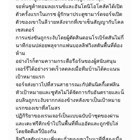
กั
จอห์นซูต้าทอมลอเรนซ์และอันโตนิโอโคลัคได้เปิด
น
ตัวครั้งแรกในเกรซ ผู้รักษาประตูซามาร์ดจอร์จเปิด
ชั
ตัวของเขาในลีวายหลังจากที่เขาเซ็นสัญญากับโคล
ย
เชสเตอร์
การแข่งขันถูกระงับโดยผู้ตัดสินดอนโรเบิร์ตสันไม่กี่
ช
นาทีก่อนปล่อยพลุจากแฟนบอลลิฟวิงสตันพื้นที่ต้อง
น
ห้าม
ะ
อย่างไรก็ตามความกระตือรือร้นของผู้สนับสนุน
เจอร์รี่ได้อย่างรวดเร็วลดลงเมื่อทีมบ้านได้คะแนน
เป้าหมายแรก
จอร์จส่งยาวไปที่สวนสาธารณะกัปตันนิคกี้เดฟลิน
หัวเป้าหมายและซูทัลไม่ได้จัดการกับอันตรายและน็
อบลินถูกระงับจากกล่องข้างหลังเขาเป็นเป้าหมาย
แรกของเขาที่สโมสร
ปฏิกิริยาของเรนเจอร์เป็นแบบฉบับบ้าชุดของผ่าน
และเตะฟรีคิกเข้าไปในพื้นที่ที่แออัดและถูกขับไล่
โดยจัดดีเลวี่ป้องกัน
ลิฟวิงสตันน่าจะเพิ่มตะกั่วของเขาในนาทีที่สองเมื่อ