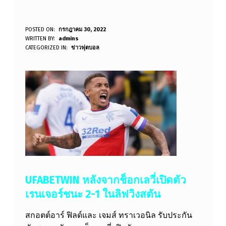
U
POSTED ON:
กรกฎาคม 30, 2022
WRITTEN BY:
admins
F
CATEGORIZED IN:
ข่าวฟุตบอล
A
B
E
T
W
I
N
ส
UFABETWIN หลังจากช็อกเลวี่เปิดตัว
ก
เรนเจอร์ชนะ 2-1 ในลิฟวิงสตัน
อ
สกอตต์อาร์ ฟิลด์และ เจมส์ ทราเวอนิล รับประกัน