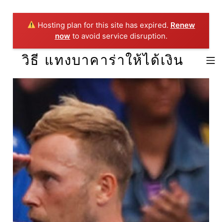
Hosting plan for this site has expired.
Renew
now
to avoid service disruption.
Skip to footer
Skip to main navigation
Skip to main content
วิธี แทงบาคาร่าให้ได้เงิน
MOBILE 