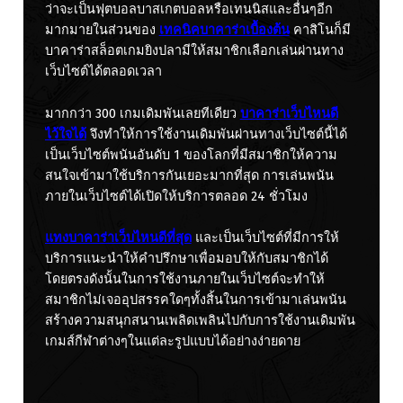
ว่าจะเป็นฟุตบอลบาสเกตบอลหรือเทนนิสและอื่นๆอีก
มากมายในส่วนของ
เทคนิคบาคาร่าเบื้องต้น
คาสิโนก็มี
บาคาร่าสล็อตเกมยิงปลามีให้สมาชิกเลือกเล่นผ่านทาง
เว็บไซต์ได้ตลอดเวลา
มากกว่า 300 เกมเดิมพันเลยทีเดียว
บาคาร่าเว็บไหนดี
ไว้ใจได้
จึงทำให้การใช้งานเดิมพันผ่านทางเว็บไซต์นี้ได้
เป็นเว็บไซต์พนันอันดับ 1 ของโลกที่มีสมาชิกให้ความ
สนใจเข้ามาใช้บริการกันเยอะมากที่สุด
การเล่นพนัน
ภายในเว็บไซต์ได้เปิดให้บริการตลอด 24 ชั่วโมง
แทงบาคาร่าเว็บไหนดีที่สุด
และเป็นเว็บไซต์ที่มีการให้
บริการแนะนำให้คำปรึกษาเพื่อมอบให้กับสมาชิกได้
โดยตรงดังนั้นในการใช้งานภายในเว็บไซต์จะทำให้
สมาชิกไม่เจออุปสรรคใดๆทั้งสิ้นในการเข้ามาเล่นพนัน
สร้างความสนุกสนานเพลิดเพลินไปกับการใช้งานเดิมพัน
เกมส์กีฬาต่างๆในแต่ละรูปแบบได้อย่างง่ายดาย