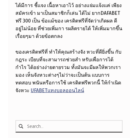
ได้มีการ ชี้แจง เนื้อหาเอาไว้ อย่างแจ่มแจ้งแค่ เพียง
สมัครเข้า มาเป็นสมาชิกก็เล่น ได้ไม่ ยากDAFABET
ฟรี 300 เป็น ข้อแม้ของ เครดิตฟรีที่จัดว่าเกิดผล ดี
อยู่ไม่น้อย ที่ช่วยเพิ่มกา รผลิตรายได้ ให้เพิ่มมากขึ้น
เรื่อยๆมา ด้วยข้อตกลง
ของเครดิตฟรีที่ ทำให้คุณสร้างจัง หวะที่ดียิ่งขึ้น กับ
กฎระ เบียบที่จะสามารถช่วยสำ หรับเพื่อการได้
กำไร ได้อย่างง่ายดายรวม ทั้งมันจะมีผลให้พวกเรา
มอง เห็นจังหวะต่างๆไม่ว่าจะเป็นต้น แบบการ
ทดสอบ พนันหรือการใช้ เครดิตฟรีพวกนี้ ให้กำเนิด
จังหวะ
UFABETแทงบอลออนไลน์
Skip back to main navigation
ค้นหาสำหรับ: