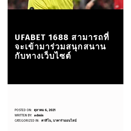
UFABET 1688 สามารถที่
จะเข้ามาร่วมสนุกสนาน
กับทางเว็บไซต์
U
POSTED ON:
ตุลาคม 6, 2021
WRITTEN BY:
admin
F
CATEGORIZED IN:
คาสิโน
,
บาคาร่าออนไลน์
A