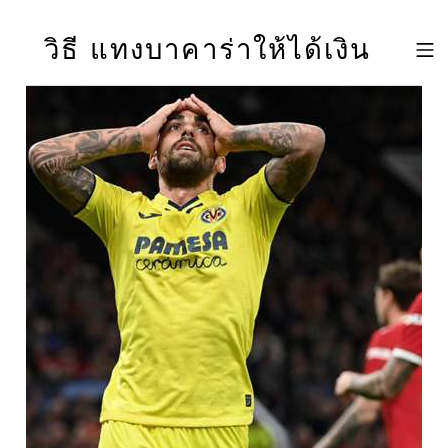
Skip to footer
Skip to main navigation
Skip to main content
วิธี แทงบาคาร่าให้ได้เงิน
MOBILE 