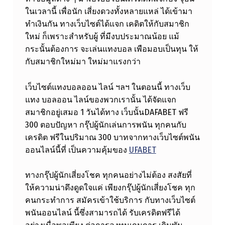
ในเวลานี้ เพื่อนัก เสี่ยงดวงทั้งหลายแหล่ ได้เข้ามา
จ
ทำเงินกัน ทางเว็บไซต์ได้แจก เคดิตให้กับสมาชิก
ะ
ใหม่ ก็เพราะสำหรับผู้ ที่มีงบประมาณน้อย แม้
เ
กระนั้นต้องการ จะเล่นแทงบอล เพือมอบเป็นทุน ให้
ข้
กับสมาชิกใหม่มา ใหม่มาแรงกว่า
า
เว็บไซต์แทงบอลออน ไลน์ ฯลฯ ในตอนนี้ ทางเว็บ
ม
แทง บอลออน ไลน์ของพวกเรานั้น ได้จัดแจก
า
สมาชิกอยู่เสมอ 1 วันได้ทาง เว็บนั้นDAFABET ฟรี
300 ตอบปัญหา กรุ๊ปผู้นักเล่นการพนัน ทุกคนกับ
ร่
เครดิต ฟรีในปริมาณ 300 บาทจากทางเว็บไซต์พนัน
ว
ออนไลน์นี้ที่ เป็นความคุ้มของ
UFABET
ม
ส
ทางกรุ๊ปผู้นักเสี่ยงโชค ทุกคนอย่างไม่ต้อง สงสัยที่
ให้ความน่าดึงดูดใจแค่ เพียงกรุ๊ปผู้นักเสี่ยงโชค ทุก
นุ
คนกระทำการ สมัครเข้าใช้บริการ กับทางเว็บไซต์
ก
พนันออนไลน์ นี้ซึ่งสามารถได้ รับเครดิตฟรีได้
ส