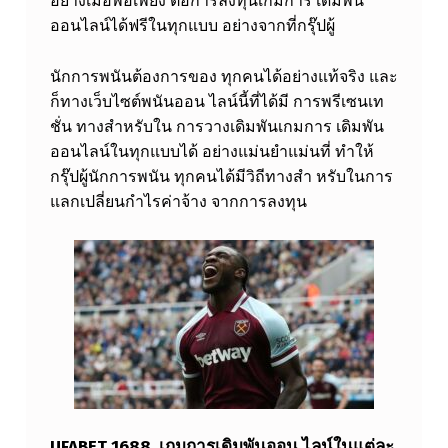
อย่างเมื่อพอเพียง ต่อการลงทุนเกมการ เดิมพัน
น
ออนไลน์ได้ฟรีในทุกแบบ อย่างจากที่กรุ๊ปผู้
า
นักการพนันต้องการของ ทุกคนได้อย่างแท้จริง และ
น
ก็ทางเว็บไซต์พนันออน ไลน์นี้ที่ได้มี การพรีเซนเท
กั
ชั่น ทางสำหรับใน การวางเดิมพันเกมการ เดิมพัน
ออนไลน์ในทุกแบบได้ อย่างแม่นยำแม่นที่ ทำให้
บ
กรุ๊ปผู้นักการพนัน ทุกคนได้มีวิถีทางสำ หรับในการ
ท
แลกเปลี่ยนกำไรค่าจ้าง จากการลงทุน
า
ง
เ
ว็
บ
ไ
ซ
ต์
UFABET 1688 เกมการเดิมพันออน ไลน์ในแต่ละ