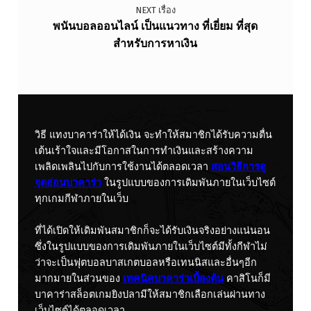
NEXT เรื่อง
พนันบอลออนไลน์ เป็นแนวทาง ที่เยี่ยม ที่สุด
สำหรับการหาเงิน
วิธี แทงบาคาร่าให้ได้เงิน จะทำให้สมาชิกได้รับความตื่น
เต้นเร้าใจและมีโอกาสในการทำเงินและสร้างความ
เพลิดเพลินไปกับการใช้งานได้ตลอดเวลา
สอนวิธีการดู
จุดอ่อนบาคาร่า
ในรูปแบบของการเดิมพันภายในเว็บไซต์
ทุกเกมกีฬาภายในเว็บ
ที่ได้เปิดให้เดิมพันสมาชิกก็จะได้รับเงินจริงอย่างแน่นอน
ซึ่งในรูปแบบของการเดิมพันภายในเว็บไซต์มีทั้งกีฬาไม่
ว่าจะเป็นฟุตบอลบาสเกตบอลหรือเทนนิสและอื่นๆอีก
มากมายในส่วนของ
เทคนิคบาคาร่าเบื้องต้น
คาสิโนก็มี
บาคาร่าสล็อตเกมยิงปลามีให้สมาชิกเลือกเล่นผ่านทาง
เว็บไซต์ได้ตลอดเวลา