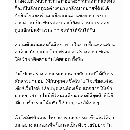
มั่นคงเปิดให้บริการกันมาอย่างยาวนานมากและมัน
ก็จะเป็นอีกเหตุผลต่างๆนานาอีกมากมายที่ฉันได้
ตัดสินใจและเข้ามาเลือกเล่นผ่านช่อง ทางระบบ
ด้วยความเป็น พันธมิตรและก็ยังมีเจ้าหน้า ที่คอย
ดูแลอีกเป็นจำนวนมาก จนทำให้ฉันได้รับ
ความตื่นเต้นและยังมีช่องทาง ในการชี้แนะคนสอน
อีกด้วย นับว่าเป็นเว็บที่พร้อม จะสร้างความพิเศษ
ให้เข้ามาติดตามกันได้ตลอด ทั้งวัน
กันไปเลยสร้าง ความหลากหลายกับ เกมที่ได้มีการ
คัดสรรมามอบ ให้กับทุกคนซึ่งฉัน ไม่ใช่เพียงแค่จะ
เชียร์เว็บไซต์ ให้กับพูดเล่นต้องเชื่อ แต่อยากให้เข้า
มา ลองเพราะไม่มีที่ไหนเหมือน และดีที่สุดซึ่งที่นี่ที
เดียว สร้างรายได้เสริมให้กับ ทุกคนได้ง่ายๆ
เว็บไซต์พนันเกม ไพ่บาคาร่าสามารถ เข้าเล่นได้ทุก
เกมอย่าง แน่นอนที่พร้อมจะเป็น ตัวช่วยรับประกัน