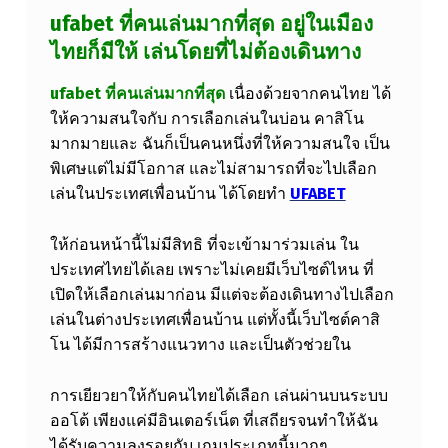
ufabet ที่คนเล่นมากที่สุด อยู่ในเมือง
B
ไทยก็มีให้ เล่นโดยที่ไม่ต้องเดินทาง
E
T
ufabet ที่คนเล่นมากที่สุด
เนื่องด้วยจากคนไทย ได้
ให้ความสนใจกับ การเลือกเล่นในบ่อน คาสิโน
ที่
มากมายและ ฉันก็เป็นคนหนึ่งที่ให้ความสนใจ เป็น
ค
พิเศษแต่ไม่มีโอกาส และไม่สามารถที่จะไปเลือก
น
เล่นในประเทศเพื่อนบ้าน ได้โดยทำ
UFABET
เ
ให้ก่อนหน้านี้ไม่มีสิทธิ ที่จะเข้ามาร่วมเล่น ใน
ล่
ประเทศไทยได้เลย เพราะไม่เคยมีเว็บไซต์ไหน ที่
น
เปิดให้เลือกเล่นมาก่อน มีแต่จะต้องเดินทางไปเลือก
ม
เล่นในต่างประเทศเพื่อนบ้าน แต่ทั้งนี้เว็บไซต์คาสิ
โน ได้มีการสร้างแนวทาง และเป็นตัวช่วยใน
า
ก
การเยียวยาให้กับคนไทยได้เลือก เล่นผ่านบนระบบ
ที่
ออโต้ เพียงแค่มีอินเตอร์เน็ต ที่เสถียรจนทำให้ฉัน
สุ
ได้รับความลงรอยกับ เกมประเภทนี้มากๆ