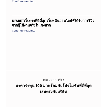
Continue reading
…
UFABETเว็บตรงที่ดีที่สุด เว็บพนันออนไลน์ที่ได้รับการรีวิว
จากผู้ใช้งานจริงในเชิงบวก
“UFABETเว็บตรงที่ดีที่สุด เว็บพนันออนไลน์ที่ได้รับการรีวิวจา
Continue reading
…
แนะแนวเรื่อง
PREVIOUS เรื่อง
บาคาร่าทุน 100 มาพร้อมกับโปรโมชั่นที่ดีที่สุด
เล่นตรงกับบริษัท