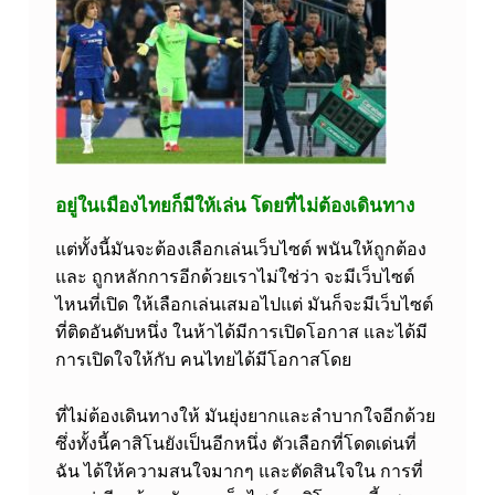
อยู่ในเมืองไทยก็มีให้เล่น โดยที่ไม่ต้องเดินทาง
แต่ทั้งนี้มันจะต้องเลือกเล่นเว็บไซต์ พนันให้ถูกต้อง
และ ถูกหลักการอีกด้วยเราไม่ใช่ว่า จะมีเว็บไซต์
ไหนที่เปิด ให้เลือกเล่นเสมอไปแต่ มันก็จะมีเว็บไซต์
ที่ติดอันดับหนึ่ง ในห้าได้มีการเปิดโอกาส และได้มี
การเปิดใจให้กับ คนไทยได้มีโอกาสโดย
ที่ไม่ต้องเดินทางให้ มันยุ่งยากและลำบากใจอีกด้วย
ซึ่งทั้งนี้คาสิโนยังเป็นอีกหนึ่ง ตัวเลือกที่โดดเด่นที่
ฉัน ได้ให้ความสนใจมากๆ และตัดสินใจใน การที่