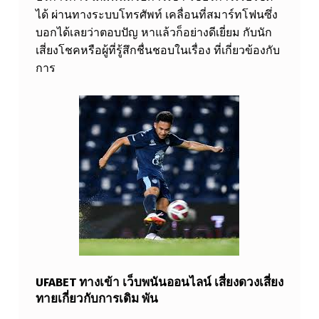
ได้ ผ่านทางระบบโทรศัพท์ เคลื่อนที่สมาร์ทโฟนซึ่ง
บอกได้เลยว่าตอบปัญ หาแล้วก็อย่างดีเยี่ยม กับนัก
เสี่ยงโชคหรือผู้ที่รู้สึกชื่นชอบในเรื่อง ที่เกี่ยวข้องกับ
การ
UFABET ทางเข้า เว็บพนันออนไลน์ เสี่ยงดวงเสี่ยง
ทายเกี่ยวกับการเดิม พัน