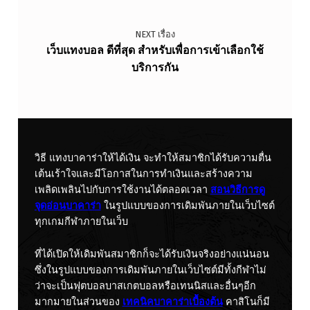
NEXT เรื่อง
เว็บแทงบอล ดีที่สุด สำหรับเพื่อการเข้าเลือกใช้
บริการกัน
วิธี แทงบาคาร่าให้ได้เงิน จะทำให้สมาชิกได้รับความตื่น
เต้นเร้าใจและมีโอกาสในการทำเงินและสร้างความ
เพลิดเพลินไปกับการใช้งานได้ตลอดเวลา
สอนวิธีการดู
จุดอ่อนบาคาร่า
ในรูปแบบของการเดิมพันภายในเว็บไซต์
ทุกเกมกีฬาภายในเว็บ
ที่ได้เปิดให้เดิมพันสมาชิกก็จะได้รับเงินจริงอย่างแน่นอน
ซึ่งในรูปแบบของการเดิมพันภายในเว็บไซต์มีทั้งกีฬาไม่
ว่าจะเป็นฟุตบอลบาสเกตบอลหรือเทนนิสและอื่นๆอีก
มากมายในส่วนของ
เทคนิคบาคาร่าเบื้องต้น
คาสิโนก็มี