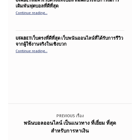
UFABETสมัครเว็บตรงแทงบอล สัมผัสประสบการณ์การ
เดิมพันฟุตบอลที่ดีที่สุด
“UFABETสมัครเว็บตรงแทงบอล สัมผัสประสบการณ์การเดิมพันฟุต
Continue reading
…
UFABETเว็บตรงที่ดีที่สุด เว็บพนันออนไลน์ที่ได้รับการรีวิว
จากผู้ใช้งานจริงในเชิงบวก
“UFABETเว็บตรงที่ดีที่สุด เว็บพนันออนไลน์ที่ได้รับการรีวิวจา
Continue reading
…
แนะแนวเรื่อง
PREVIOUS เรื่อง
พนันบอลออนไลน์ เป็นแนวทาง ที่เยี่ยม ที่สุด
สำหรับการหาเงิน