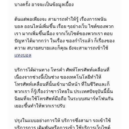
บางครั้ง อาจจะเป็นข้อมูลเบื้อง
กื
อ
ต้นแต่พอเพียงจะ สามารถทำให้รู้ เรื่องการพนัน
บ
บอล ออนไลน์เพิ่มขึ้น เรื่อย ๆอย่างเว็บ ไซต์ของพวก
เรา มากเพิ่มขึ้นเนื่อง จากเว็บไซต์ของพวกเรา ตอบ
จ
ปัญหาได้มากกว่า ในเรื่อง ของกำไรแล้ว ก็เรื่องของ
ะ
ความ สบายสบายและก็คุณ ยังจะสามารถเข้าใช้
ทุ
แทงบอล
ก
บริการได้ผ่านทาง โทรคำ ศัพท์โทรศัพท์เคลื่อนที่
วี่
เนื่องจากช่วงนี้เป็นช่วง ของเทคโนโลยีทำให้
ทุ
โทรศัพท์เคลื่อนที่นั้นเข้ามามีหน้า ที่ในชีวิตและก็
ก
พวกเรา ก็รู้เรื่องว่าชาวไทยใน ประเทศปัจจุบันนี้นั้น
นิยมที่จะใช้โทรศัพท์มือถือ ในระบบสมาร์ทโฟนกัน
วั
เยอะขึ้นทำให้พวกเราปรับ
น
ปรุงในแบบอย่างการให้ บริการซึ่งสามา รถเข้าใช้
บริการการ เดิมพันหรือการเข้า ใช้บริการเว็บไซต์