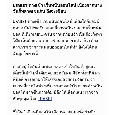
UFABET ทางเข้า เว็บพนันออนไลน์ เนื่องจากบาง
B
วันก็พลาดเช่นกัน ถึงจะเซียน
E
UFABET ทางเข้า เว็บพนันออนไลน์ เพียงใดก็ย่อมมี
T
พลาด กันได้ขอรับ ขณะนี้การพนัน บอลกับเว็บพนัน
ท
บอล ที่เดียวเลยนะครับ จากแต่ก่อนจำ เป็นต้องวิ่งหา
า
โต๊ะ เห็นด้วยว่าตราก ตรำมากมาย แต่ว่าก็จะต้อง
สารภาพ ว่าการพนันบอลออนไลน์ทำ ยังไงได้คน
ง
มันถูกใจทางนี้
เ
ข้
ถ้าเกิดผู้ ใดกันเป็นเล่นบอลคงเข้าใจกัน ดีอยู่แล้ว
า
เดี๋ยวนี้เข้าไปที่ เดียวจบเลยครับผม มีอีก ทั้งสถิติ ผล
พินิจพิ จารณามาให้เสร็จเลยช่วยกระจัดกระ จา
เ
ยการเสี่ยงหรือช่วยเพิ่ม ราคาผลกำไรภายหลัง พนัน
ว็
บอลให้มากขึ้นกว่าเดิม มีลีกให้เลือกเล่น มากจาก
บ
ทั่วทุกมุม โลก
UFABET
พ
ซึ่งใน 1 เดือนมีบอลให้ เลือกหลายแมตซ์อย่างยิ่ง
นั