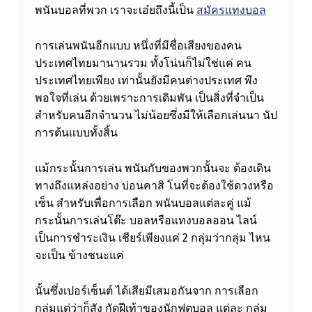
พนันบอลที่พวก เราจะเอ๋ยถึงนี้เป็น
สมัครแทงบอล
การเล่นพนันอีกแบบ หนึ่งที่มีชื่อเสียงของคน
ประเทศไทยมานานรวม ทั้งโน่นก็ไม่ใช่แค่ คน
ประเทศไทยเพียง เท่านั้นยังมีคนต่างประเทศ พึง
พอใจที่เล่น ด้วยเพราะการเดิมพัน เป็นสิ่งที่จำเป็น
สำหรับคนอีกจำนวน ไม่น้อยซึ่งมีให้เลือกเล่นนา นัป
การต้นแบบทั้งสิ้น
แม้กระนั้นการเล่น พนันกับของพวกนั้นจะ ต้องเดิน
ทางถึงแหล่งอย่าง บ่อนคาสิ โนที่จะต้องใช้ดวงหรือ
เซ็น สำหรับเพื่อการเลือก พนันบอลแต่ละคู่ แม้
กระนั้นการเล่นโต๊ะ บอลหรือแทงบอลออน ไลน์
เป็นการชำระเงิน เชียร์เพียงแค่ 2 กลุ่มว่ากลุ่ม ไหน
จะเป็น ข้างชนะแค่
นั้นซึ่งเปอร์เซ็นต์ ได้เสียมีเสมอกันจาก การเลือก
กลุ่มแต่ว่าก็สัง กัดฝีเท้าของนักฟุตบอล แต่ละ กลุ่ม