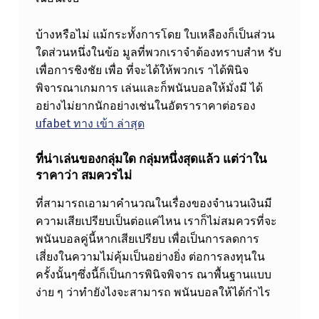
บ้างหรือไม่ แม้กระทั้งการโดย ใบเหลืองก็เป็นส่วน
ใดส่วนหนึ่งในข้อ มูลที่พวกเราจำต้องทราบสำห รับ
เพื่อการชิงชัย เพื่อ ที่จะได้ให้พวกเร าได้พินิจ
พิจารณาเกมการ เล่นและก็พนันบอลให้มั่งมี ได้
อย่างไม่ยากนักอย่างเช่นในอัตราราคาต่อรอง
ufabet ทาง เข้า ล่าสุด
ที่น่าเล่นของกลุ่มใด กลุ่มหนึ่งสุดแล้ว แต่ว่าใน
ราคาว่า สมควรไม่
ที่สามารถเอามาคำนวณในเรื่องของจำนวนเงินมี
ความเสียเปรียบเป็นต่อแค่ไหน เราก็ไม่สมควรที่จะ
พนันบอลคู่นี้หากเสียเปรียบ เพื่อเป็นการลดการ
เสี่ยงในความไม่คุ้มเป็นอย่างยิ่ง ต่อการลงทุนใน
ครั้งนั้นๆซึ่งนี้ก็เป็นการพินิจพิจาร ณาพื้นฐานแบบ
ง่าย ๆ ว่าทำยังไงจะสามารถ พนันบอลให้ได้กําไร