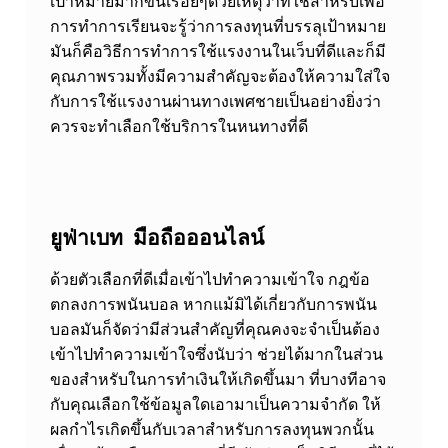
เป้าหมายมากขึ้นเรื่อยๆด้วยเหตุว่าที่ใช้สำหรับเพื่อ
การทำการเรียนจะรู้ว่าการลงทุนที่บรรลุเป้าหมาย
มันก็คือวิธีการทำการใช้แรงงานในเว็บที่ดีและก็มี
คุณภาพรวมทั้งมีความสำคัญจะต้องให้ความใส่ใจ
กับการใช้แรงงานผ่านทางเพศชายเป็นอย่างยิ่งว่า
ควรจะทำเลือกใช้บริการในหนทางที่ดี
ยูฟ่าเบท มือถือออนไลน์
ด้วยตัวเลือกที่ดีเมื่อเข้าไปทำความเข้าใจ กฎข้อ
ตกลงการพนันบอล หากแม้มิได้เกี่ยวกับการพนัน
บอลมันก็จัดว่ามีส่วนสำคัญที่คุณคงจะจำเป็นต้อง
เข้าไปทำความเข้าใจซึ่งนับว่า ช่วยได้มากในส่วน
ของสำหรับในการทำเงินให้เกิดขึ้นมา ที่บางทีอาจ
กับคุณเลือกใช้ข้อมูลใดเอามาเป็นความจำกัด ให้
ผลกำไรเกิดขึ้นกับเวลาสำหรับการลงทุนพวกนั้น