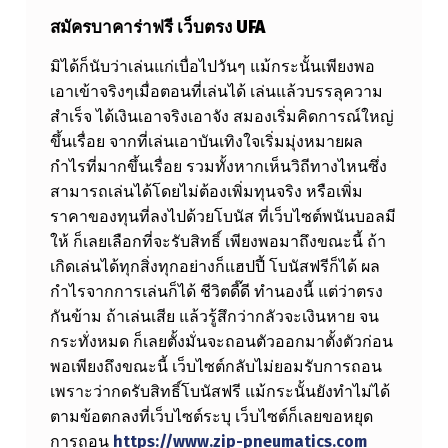
สมัครบาคาร่าฟรี เว็บตรง UFA
มิได้ก็นับว่าเล่นแก่เบื่อไปวันๆ แม้กระนั้นเพียงพอ
เอาเข้าจริงๆเมื่อตอนที่เล่นได้ เล่นแล้วบรรลุความ
สำเร็จ ได้เงินเอาจริงเอาจัง สมองเริ่มคิดการณ์ใหญ่
ขึ้นเรื่อย จากที่เล่นเอาบันเทิงใจเริ่มมุ่งหมายผล
กำไรที่มากขึ้นเรื่อย รวมทั้งหากเห็นวิถีทางไหนซึ่ง
สามารถเล่นได้โดยไม่ต้องเพิ่มทุนจริง หรือเพิ่ม
ราคาของทุนที่ลงไปด้วยโบนัส ที่เว็บไซต์พนันบอลมี
ให้ ก็เลยเลือกที่จะรับสิทธิ์ เพียงพอมาถึงขณะนี้ ถ้า
เกิดเล่นได้ทุกสิ่งทุกอย่างก็แฮปปี้ โบนัสฟรีก็ได้ ผล
กำไรจากการเล่นก็ได้ ชีวิตดี๊ดี ทำนองนี้ แต่ว่าตรง
กันข้าม ถ้าเล่นเสีย แล้วรู้สึกว่ากลัวจะเงินหาย จน
กระทั่งหมด ก็เลยตั้งมั่นจะถอนตัวออกมาตั้งตัวก่อน
พอเพียงถึงขณะนี้ เว็บไซต์กลับไม่ยอมรับการถอน
เพราะว่ากดรับสิทธิ์โบนัสฟรี แม้กระนั้นยังทำไม่ได้
ตามข้อตกลงที่เว็บไซต์ระบุ เว็บไซต์ก็เลยขอหยุด
การถอน
https://www.zip-pneumatics.com