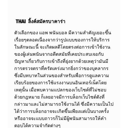
THAI ลิ้งค์สมัครบาคาร่า
ตัวเลือกของ แอพ พนันบอล มีความสำคัญเยอะขึ้น
เรื่อยๆตลอดเนื่องจากว่ารูปแบบของการให้บริการ
ในลักษณะนี้ จะเกิดผลดีโดยตรงต่อการเข้าใช้งาน
ของผู้เล่นพนันจากอดีตสมัยที่เคยประสบเจอกับ
ปัญหาเกี่ยวกับการเข้าถึงที่ยุ่งยากด้วยเหตุว่ามันมี
การตรวจตราที่ครัดเคร่งมากยิ่งกว่าของบุคลากร
ซึ่งมีบทบาทในส่วนของสำหรับเพื่อการดูแลความ
เรียบร้อยของการใช้แรงงานบนอินเทอร์เน็ตโดย
เหตุนั้น เมื่อพบความแปลกของเว็บไซต์ที่ไม่ชอบ
ด้วยกฎหมาย ก็เลยอาจมีการบล็อกเว็บไซต์ดังที่
กล่าวมาและไม่สามารถใช้งานได้ ซึ่งมีความเป็นไป
ได้ว่าการบล็อกอาจจะเกิดขึ้นเพียงแต่เป็นบางครั้ง
หรืออาจจะแบบถาวรก็ไม่มีผู้พนันสามารถให้คำ
ตอบได้ความจำกัดต่างๆ