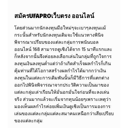
สมัครUFAPROเว็บตรง ออนไลน์
โดยส่วนมากนักลงทุนมือใหม่ๆจะเบาๆลงทุนแม้
กระนั้นสำหรับนักลงทุนเดิมจะใช้แนวทางพินิจ
พิจารณาเปรียบของแต่ละกลุ่มการพนันบอล
ออนไลน์ 168 สามารถดูเชิงได้จาก 15 นาทีแรกและ
ก็หลังจากนั้นจึงค่อยลงเลือกเล่นในกลุ่มที่ถูกใจการ
ลงทุนเงินลงทุนต่ำแต่ว่าถ้าเกิดสำเร็จผลกำไรก็เกิน
คุ้มท่านที่ได้โอกาสสร้างผลกำไรได้มากกว่าเงิน
ลงทุนในแต่ละการเดิมพันนั้นก็มีวิธีการที่แตกต่าง
ออกไปพินิจพิจารณาจากประวัติความเป็นมาของ
แต่ละกลุ่มเล่าเรียนให้มั่นอกมั่นใจก่อนที่จะลงเล่น
จริง ส่วนมากแล้วจะเริ่มจากทุนน้อยๆเพราะเหตุว่า
มองเห็นผลกำไรค่อยเพิ่มเงินดูเชิงเป็นการมองการ
เล่นของแต่ละกลุ่มแต่ละสมาคมเหนือกว่าเสียเปรียบ
ของแต่ละกลุ่ม