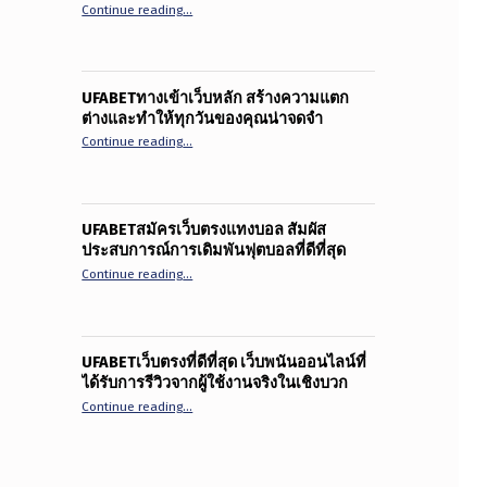
Continue reading
…
UFABETทางเข้าเว็บหลัก สร้างความแตก
ต่างและทำให้ทุกวันของคุณน่าจดจำ
“UFABETทางเข้าเว็บหลัก สร้างความแตกต่างและทำให้
Continue reading
…
UFABETสมัครเว็บตรงแทงบอล สัมผัส
ประสบการณ์การเดิมพันฟุตบอลที่ดีที่สุด
“UFABETสมัครเว็บตรงแทงบอล สัมผัสประสบการณ์การเดิมพ
Continue reading
…
UFABETเว็บตรงที่ดีที่สุด เว็บพนันออนไลน์ที่
ได้รับการรีวิวจากผู้ใช้งานจริงในเชิงบวก
“UFABETเว็บตรงที่ดีที่สุด เว็บพนันออนไลน์ที่ได้รับการรี
Continue reading
…