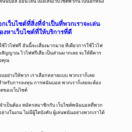
ช้พนันบอล ออนไลน์ เมื่อเล่นเว็บไซต์พวกนี้ เป็นอีกหนึ่ง
ว็บไซต์ที่สิ่งที่จำเป็นที่พวกเราจะเล่น
เว็บไซต์ที่ให้บริการที่ดี
ช้ไวไฟฟรี อันนี้จะเสี่ยงมากมาย ทีเดียวการใช้ไวไฟ
จากสัญญาณ ไวไฟฟรีเสีย เป็นส่วนมากเลย จะให้ดีควร
องคุณ
บบอย่างให้พวก เราเลือกหลายแบบ พวกเราก็เลย
้สำหรับการลงทุน การพนันบอล พวกเราก็เลยจะต้อง
สุดของเว็บไซต์
าจำเป็นต้อง สมัครสมาชิกกับ เว็บไซต์พนันบอลที่พวก
่างในเกม ไม่มีผู้ใดบังคับ ผู้เล่นพนันอย่างพวกเราได้