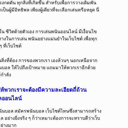
กดดัน ทุกสิ่งที่เกิดขึ้น สำหรับเพื่อการวางเดิมพัน
ผู้มีอิทธิพล เพียงผู้เดียวที่จะเลือกเล่นหรือหยุด นี่
งใน ชีวิตด้วยตัวเอง การเล่นพนันออนไลน์ มีเงื่อนไข
ว ทางในการเล่น พนันอย่างแม่นยำในเว็บไซต์ เพื่อทุก
 ที่เว็บไซต์
็นสิ่งที่ต้อง การของพวกเรา เองล้วนๆ นอกเหนือจาก
นันบอล ให้ไปถึงเป้าหมาย แถมมาให้พวกเราอีกด้วย
่กำลัง
ำให้พวกเราจะต้องมีความละเอียดถี่ถ้วน
ลออนไลน์
พนันบอล สมัครพนันบอล เว็บไซต์ไหนซึ่งสามารถสร้าง
 อย่างยิ่งจริง ๆ ก็ว่าเหมาะต้องการจะทราบดีว่าเว็บ
อย่างมาก