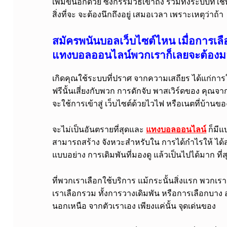
ยิ่
เพิ่มขึ้นอีกด้วย ซึ่งกรรมวิธีเข้าถึง รวมทั้งระบบที่ใ
สิ่งที่จะ จะต้องนึกถึงอยู่ เสมอเวลา เพราะเหตุว่าถ้า
ง
ขึ้
สมัครพนันบอลเว็บไซต์ไหน เมื่อการเลือกเ
แทงบอลออนไลน์พวกเราก็เลยจะต้องมองหา
น
อี
เกิดคุณใช้ระบบที่ปราศ จากความเสถียร ได้แก่การใ
ฟรีนั้นเสี่ยงกับพวก การดักจับ พาสเวิร์ดของ คุณ
ก
จะใช้การเข้าสู่ เว็บไซต์ด้วยไวไฟ หรือเนตที่บ้านข
ด้
จะไม่เป็นอันตรายที่สุดและ
แทงบอลออนไลน์
ก็มีแ
ว
สามารถสร้าง จังหวะสำหรับใน การได้กำไรให้ ได
แบบอย่าง การเดิมพันที่มองดู แล้วเป็นไปได้มาก ที่
ย
ที่พวกเราเลือกใช้บริการ แม้กระนั้นสิ่งแรก พวกเร
เราเลือกรวม ทั้งการวางเดิมพัน หรือการเลือกบาง อย
นอกเหนือ จากตัวเราเอง เพียงแค่นั้น จุดเด่นของ