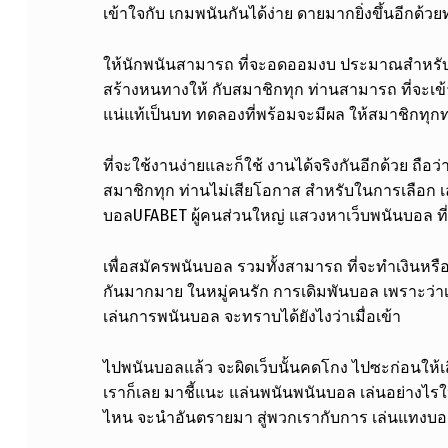
1
เข้าใจกับ เกมพนันกันได้ง่าย ดายมากยิ่งขึ้นอีกด้ว
0
ให้นักพนันสามารถ ที่จะอดออมงบ ประมาณสำหรับ เพ
0
สร้างหนทางให้ กับสมาชิกทุก ท่านสามารถ ที่จะเข้า
แน่แท้เป็นบท ทดลองที่พร้อมจะมีผล ให้สมาชิกทุ
เ
ก
ที่จะใช้งานง่ายและก็ใช้ งานได้จริงกันอีกด้วย ถือว
สมาชิกทุก ท่านไม่เสียโอกาส สำหรับในการเลือก เล
ม
บอลUFABET ผู้คนส่วนใหญ่ แสวงหาเว็บพนันบอล ท
พ
เพื่อสมัครพนันบอล รวมทั้งสามารถ ที่จะทำเงินหรือก
นั
กันมากมาย ในหมู่คนรัก การเดิมพันบอล เพราะว่าเ
เล่นการพนันบอล จะทราบได้ยังไงว่าเมื่อเข้า
น
กั
ไปพนันบอลแล้ว จะผิดเว็บนั้นคดโกง ไปซะก่อนให้เ
เราก็เลย มาชี้แนะ แล่นพนันพนันบอล เล่นอย่างไร
น
ไหน จะนำอันตรายมา สู่พวกเรากับการ เล่นแทงบ