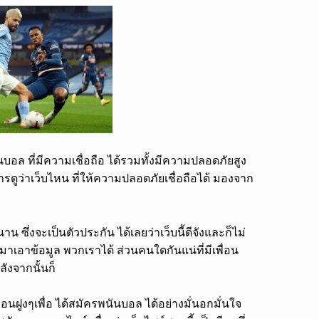
อล ที่มีความเชื่อถือ ได้รวมทั้งมีความปลอดภัยสูง
การดูว่าเว็บไหน ที่ให้ความปลอดภัยเชื่อถือได้ มองจาก
ง
าน ซึ่งจะเป็นตัวประกัน ได้เลยว่าเว็บนี้ดีจังและก็ไม่
าเอาข้อมูล พวกเราได้ ส่วนคนใดกันแน่ที่มีเพื่อน
ังจากนั้นก็
ฝูงๆเพื่อ ได้สมัครพนันบอล ได้อย่างมั่นอกมั่นใจ