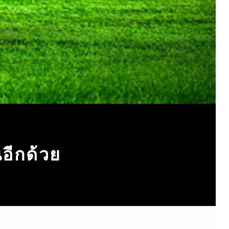
อีกด้วย