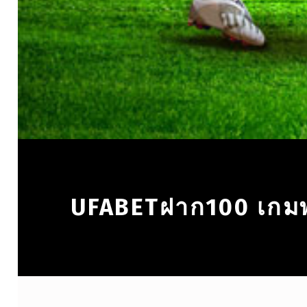
UFABETฝาก100 เกมพนั