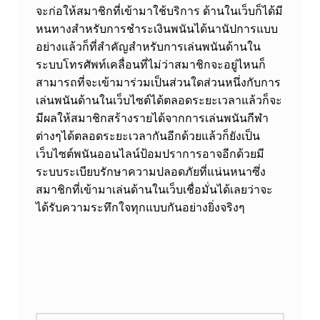
จะก่อให้สมาชิกที่เข้ามาใช้บริการ ด้านในเว็บก็ได้มี
หนทางสำหรับการชำระเงินพนันได้นานัปการแบบ
อย่างแล้วก็ที่สำคัญสำหรับการเล่นพนันด้านใน
ระบบโทรศัพท์เคลื่อนที่ไม่ว่าสมาชิกจะอยู่ไหนก็
สามารถที่จะเข้ามาร่วมเป็นส่วนใดส่วนหนึ่งกับการ
เล่นพนันด้านในเว็บไซต์ได้ตลอดระยะเวลาแล้วก็จะ
มีผลให้สมาชิกสร้างรายได้จากการเล่นพนันกีฬา
ต่างๆได้ตลอดระยะเวลากันอีกด้วยแล้วก็ยังเป็น
เว็บไซต์พนันออนไลน์ป้อมปราการอาจอีกด้วยมี
ระบบระเบียบรักษาความปลอดภัยที่แน่นหนาซึ่ง
สมาชิกที่เข้ามาเล่นด้านในเว็บเชื่อมั่นได้เลยว่าจะ
ได้รับความระทึกใจทุกแบบกันอย่างยิ่งจริงๆ
Skip back to main navigation
ค้นหาสำหรับ: