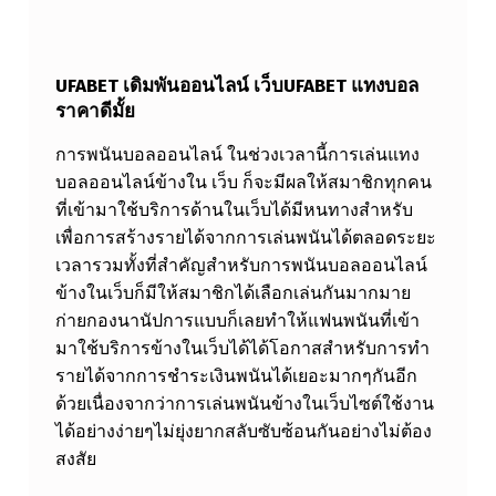
UFABET เดิมพันออนไลน์ เว็บUFABET แทงบอล
ราคาดีมั้ย
การพนันบอลออนไลน์ ในช่วงเวลานี้การเล่นแทง
บอลออนไลน์ข้างใน เว็บ ก็จะมีผลให้สมาชิกทุกคน
ที่เข้ามาใช้บริการด้านในเว็บได้มีหนทางสำหรับ
เพื่อการสร้างรายได้จากการเล่นพนันได้ตลอดระยะ
เวลารวมทั้งที่สำคัญสำหรับการพนันบอลออนไลน์
ข้างในเว็บก็มีให้สมาชิกได้เลือกเล่นกันมากมาย
ก่ายกองนานัปการแบบก็เลยทำให้แฟนพนันที่เข้า
มาใช้บริการข้างในเว็บได้ได้โอกาสสำหรับการทำ
รายได้จากการชำระเงินพนันได้เยอะมากๆกันอีก
ด้วยเนื่องจากว่าการเล่นพนันข้างในเว็บไซต์ใช้งาน
ได้อย่างง่ายๆไม่ยุ่งยากสลับซับซ้อนกันอย่างไม่ต้อง
สงสัย