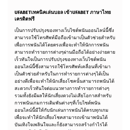
UFABETเทคนิคเล่นบอล เข้าUFABET ภาษาไทย
เครดิตฟรี
เป็นการปรับปรุงของทางเว็บไซต์พนันออนไลน์นี้ซึ่ง
สามารถใช้โทรศัพท์มือถือเข้ามาเป็นตัวช่วยสำหรับ
เพื่อการพนันได้โดยตรงเพื่อจะทำให้นักการพนัน
สามารถทำรายการต่างๆผ่านมือถือได้อย่างง่ายดาย
เร็วทันใจเป็นการปรับปรุงของทางเว็บไซต์พนัน
ออนไลน์นี้ซึ่งสามารถใช้โทรศัพท์เคลื่อนที่เข้ามา
เป็นตัวช่วยสำหรับในการทำรายการต่างๆได้เป็น
อย่างดีเพื่อจะทำให้นักเสี่ยงโชคนั้นสามารถพนันได้
สะดวกเร็วทันใจต่อแนวทางการทำรายการต่างๆ
รวมทั้งยังมีผลให้นักเสี่ยงดวงไม่เสียโอกาสสำหรับ
การพนันเกมการเดิมพันต่างๆที่เว็บไซต์พนัน
ออนไลน์นี้มีให้กับนักเล่นการพนันได้ครบทุกเกม
เพื่อจะทำให้นักเสี่ยงโชคสามารถเข้ามาพนันได้
บันเทิงใจเพลินใจและก็ยังสามารถสร้างกำไรได้