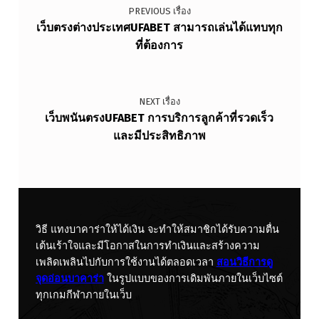
PREVIOUS เรื่อง
เว็บตรงต่างประเทศUFABET สามารถเล่นได้แทบทุก
ที่ต้องการ
NEXT เรื่อง
เว็บพนันตรงUFABET การบริการลูกค้าที่รวดเร็ว
และมีประสิทธิภาพ
วิธี แทงบาคาร่าให้ได้เงิน จะทำให้สมาชิกได้รับความตื่น
เต้นเร้าใจและมีโอกาสในการทำเงินและสร้างความ
เพลิดเพลินไปกับการใช้งานได้ตลอดเวลา
สอนวิธีการดู
จุดอ่อนบาคาร่า
ในรูปแบบของการเดิมพันภายในเว็บไซต์
ทุกเกมกีฬาภายในเว็บ