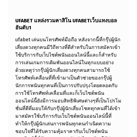
UFABET แหล่งรวมคาสิโน UFABETเว็บแทงบอล
อันดับ1
ufabet เล่นบนโทรศัพท์มือถือ หลังจากนี้ที่กรุ๊ปผู้นัก
เสี่ยงดวงทุกคนมีวิถีทางที่ดีสำหรับในการสมัครเข้า
ใช้บริการกับเว็บไซต์พนันออนไลน์นี้และก็สำหรับ
การเล่นเกมการเดิมพันออนไลน์ในทุกแบบอย่าง
ด้วยเหตุว่ากรุ๊ปผู้นักเสี่ยงดวงทุกคนสามารถใช้
โทรศัพท์เคลื่อนที่ที่เข้ามาเป็นตัวช่วยของกรุ๊ปผู้
นักการพนันทุกคนที่เป็นการปรับปรุงโดยตลอดกับ
การใช้โทรศัพท์เคลื่อนที่และก็เว็บไซต์พนัน
ออนไลน์นี้ยังมีการมอบสิทธิพิเศษต่างๆที่เป็นโปรโม
ชั่นที่ดีที่มอบให้กับกรุ๊ปผู้นักเสี่ยงโชคทุกคนที่ได้เข้า
มาสมัครใช้บริการกับเว็บไซต์พนันออนไลน์นี้ที่
ทำให้กรุ๊ปผู้นักเล่นการพนันทุกคนกำเนิดความ
ชอบใจที่ได้รับความคุ้มราคากับเว็บไซต์พนัน