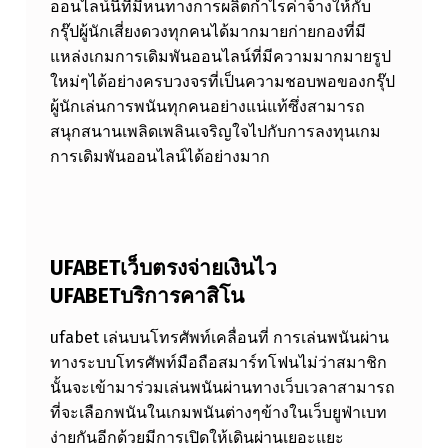
ออนไลน์นี้ที่มีหนทางการผลิตกำไรค่าจ้างให้กับ
กรุ๊ปผู้นักเสี่ยงดวงทุกคนได้มากมายก่ายกองที่มี
แหล่งเกมการเดิมพันออนไลน์ที่มีความมากมายรูป
ใหม่ๆได้อย่างครบวงจรที่เป็นความชอบพอของกรุ๊ป
ผู้นักเล่นการพนันทุกคนอย่างแน่แท้ซึ่งสามารถ
สนุกสนานเพลิดเพลินเจริญใจไปกับการลงทุนเกม
การเดิมพันออนไลน์ได้อย่างมาก
UFABETเว็บตรงจ่ายเงินไว
UFABETบริการคาสิโน
ufabet เล่นบนโทรศัพท์เคลื่อนที่ การเล่นพนันผ่าน
ทางระบบโทรศัพท์มือถือสมาร์ทโฟนไม่ว่าสมาชิก
นั้นจะเข้ามาร่วมเล่นพนันผ่านทางเว็บเวลาสามารถ
ที่จะเลือกพนันในเกมพนันต่างๆข้างในเว็บยูฟ่าเบท
ง่ายกันอีกด้วยมีการเปิดให้เดินผ่านเยอะแยะ