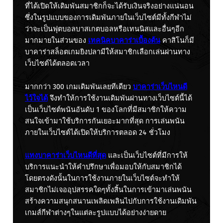
ที่ได้เปิดให้เดิมพันสมาชิกก็จะได้รับเงินจริงอย่างแน่นอน
ซึ่งในรูปแบบของการเดิมพันภายในเว็บไซต์มีทั้งกีฬาไม่
ว่าจะเป็นฟุตบอลบาสเกตบอลหรือเทนนิสและอื่นๆอีก
มากมายในส่วนของ
เทคนิคบาคาร่าเบื้องต้น
คาสิโนก็มี
บาคาร่าสล็อตเกมยิงปลามีให้สมาชิกเลือกเล่นผ่านทาง
เว็บไซต์ได้ตลอดเวลา
มากกว่า 300 เกมเดิมพันเลยทีเดียว
บาคาร่าเว็บไหนดี
ไว้ใจได้
จึงทำให้การใช้งานเดิมพันผ่านทางเว็บไซต์นี้ได้
เป็นเว็บไซต์พนันอันดับ 1 ของโลกที่มีสมาชิกให้ความ
สนใจเข้ามาใช้บริการกันเยอะมากที่สุด
การเล่นพนัน
ภายในเว็บไซต์ได้เปิดให้บริการตลอด 24 ชั่วโมง
แทงบาคาร่าเว็บไหนดีที่สุด
และเป็นเว็บไซต์ที่มีการให้
บริการแนะนำให้คำปรึกษาเพื่อมอบให้กับสมาชิกได้
โดยตรงดังนั้นในการใช้งานภายในเว็บไซต์จะทำให้
สมาชิกไม่เจออุปสรรคใดๆทั้งสิ้นในการเข้ามาเล่นพนัน
สร้างความสนุกสนานเพลิดเพลินไปกับการใช้งานเดิมพัน
เกมส์กีฬาต่างๆในแต่ละรูปแบบได้อย่างง่ายดาย