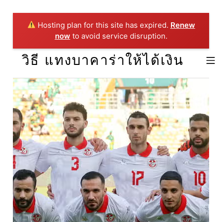
Hosting plan for this site has expired.
Renew
now
to avoid service disruption.
Skip to footer
Skip to main navigation
Skip to main content
วิธี แทงบาคาร่าให้ได้เงิน
MOBILE 