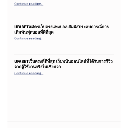
“UFABETทางเข้าเว็บหลัก สร้างความแตกต่างและทำให้ทุกว
Continue reading
…
UFABETสมัครเว็บตรงแทงบอล สัมผัสประสบการณ์การ
เดิมพันฟุตบอลที่ดีที่สุด
“UFABETสมัครเว็บตรงแทงบอล สัมผัสประสบการณ์การเดิมพันฟุต
Continue reading
…
UFABETเว็บตรงที่ดีที่สุด เว็บพนันออนไลน์ที่ได้รับการรีวิว
จากผู้ใช้งานจริงในเชิงบวก
“UFABETเว็บตรงที่ดีที่สุด เว็บพนันออนไลน์ที่ได้รับการรีวิวจา
Continue reading
…
แนะแนวเรื่อง