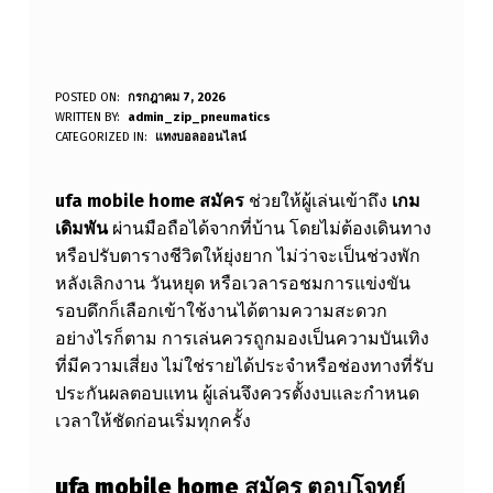
U
POSTED ON:
กรกฎาคม 7, 2026
WRITTEN BY:
admin_zip_pneumatics
F
CATEGORIZED IN:
แทงบอลออนไลน์
A
ufa mobile home สมัคร
ช่วยให้ผู้เล่นเข้าถึง
เกม
M
เดิมพัน
ผ่านมือถือได้จากที่บ้าน โดยไม่ต้องเดินทาง
O
หรือปรับตารางชีวิตให้ยุ่งยาก ไม่ว่าจะเป็นช่วงพัก
B
หลังเลิกงาน วันหยุด หรือเวลารอชมการแข่งขัน
I
รอบดึกก็เลือกเข้าใช้งานได้ตามความสะดวก
อย่างไรก็ตาม การเล่นควรถูกมองเป็นความบันเทิง
L
ที่มีความเสี่ยง ไม่ใช่รายได้ประจำหรือช่องทางที่รับ
E
ประกันผลตอบแทน ผู้เล่นจึงควรตั้งงบและกำหนด
H
เวลาให้ชัดก่อนเริ่มทุกครั้ง
O
ufa mobile home สมัคร
ตอบโจทย์
M