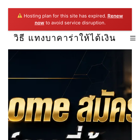
Hosting plan for this site has expired.
Renew
now
to avoid service disruption.
Skip to footer
Skip to main navigation
Skip to main content
วิธี แทงบาคาร่าให้ได้เงิน
MOBILE 