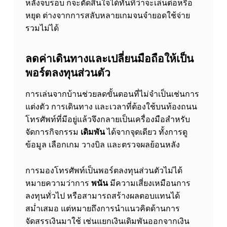
หลังจบรอบ ก็จะตัดสินใจได้ทันทีว่าจะเล่นต่อหรือ
ทำ
หยุด ต่างจากการสลับหลายเกมจนจำยอดใช้จ่าย
รวมไม่ได้
เ
งิ
ลดค่าเดินทางและเปลี่ยนมือถือให้เป็น
น
พอร์ตลงทุนส่วนตัว
อ
ย่
การเล่นจากบ้านช่วยลดขั้นตอนที่ไม่จำเป็นเช่นการ
แต่งตัว การเดินทาง และเวลาที่ต้องใช้บนท้องถนน
า
โทรศัพท์ที่มีอยู่แล้วจึงกลายเป็นเครื่องมือสำหรับ
ง
จัดการกิจกรรม
เดิมพัน
ได้จากจุดเดียว ทั้งการดู
มี
ข้อมูล เลือกเกม วางบิล และตรวจผลย้อนหลัง
แ
การมองโทรศัพท์เป็นพอร์ตลงทุนส่วนตัวไม่ได้
ผ
หมายความว่าการ
พนัน
มีความเสี่ยงเหมือนการ
น
ลงทุนทั่วไป หรือสามารถสร้างผลตอบแทนได้
สม่ำเสมอ แต่หมายถึงการนำแนวคิดด้านการ
จัดสรรเงินมาใช้ เช่นแยกเงินเดิมพันออกจากเงิน