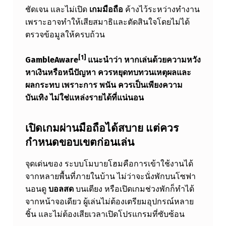
ชัดเจน และไม่เปิด
เกมมือถือ
ค้างไว้ระหว่างทำงาน
ล
เพราะอาจทำให้เสียสมาธิและตัดสินใจโดยไม่ได้
น์
ตรวจข้อมูลให้ครบถ้วน
จ
[1]
GambleAware
แนะนำว่า หากเล่นด้วยความหวัง
า
หาเงินหรือหนีปัญหา ควรหยุดทบทวนเหตุผลและ
ก
ผลกระทบ เพราะการ พนัน ควรเป็นเพียงความ
ที่
บันเทิง ไม่ใช่แหล่งรายได้ที่แน่นอน
บ้
า
เปิดเกมผ่านมือถือได้สบาย แต่ควร
กำหนดขอบเขตก่อนเล่น
น
เ
จุดเด่นของ ระบบโมบายโฮมคือการเข้าใช้งานได้
ป
จากหลายพื้นที่ภายในบ้าน ไม่ว่าจะนั่งพักบนโซฟา
นอนดู
บอลสด
บนเตียง หรือเปิดเกมช่วงพักก็ทำได้
ลี่
จากหน้าจอเดียว ผู้เล่นไม่ต้องเตรียมอุปกรณ์หลาย
ย
ชิ้น และไม่ต้องเสียเวลาเปิดโปรแกรมที่ซับซ้อน
น