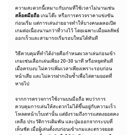
มื
ความสะดวกนี้เหมาะกับเกมที่ใช้เวลาไม่นานเช่น
สล็อตมือถือ
เกมโต๊ะ หรือการตรวจราคาแข่งขัน
อ
ก่อนเริ่ม แต่การเล่นง่ายอาจทำให้บางคนเผลอเปิด
ถื
เกมต่อเนื่องนานกว่าที่วางไว้ โดยเฉพาะเมื่อผลลัพธ์
อ
ออกเร็วและสามารถเริ่มรอบใหม่ได้ทันที
ใ
วิธีควบคุมที่ทำได้ง่ายคือกำหนดเวลาเล่นก่อนเข้า
ห้
เกมเช่นเลือกเล่นเพียง 20–30 นาที หรือหยุดทันที
เ
เมื่อครบงบ ไม่ควรเพิ่มเวลาเพียงเพราะรอบก่อน
ป็
หน้าเสีย และไม่ควรฝากเงินซ้ำเพื่อไล่ตามยอดที่
หายไป
น
เ
จากการตรวจการใช้งานบนมือถือ พบว่าการ
ค
ควบคุมการเล่นให้สะดวกไม่ได้ขึ้นอยู่กับความเร็ว
รื่
โหลดหน้าเว็บเท่านั้น แต่ยังรวมถึงการแสดงยอดคง
เหลือ ประวัติการเดิมพัน และปุ่มออกจากระบบที่
อ
เห็นชัด เมื่อผู้เล่นตั้งงบก่อนเข้าเกมและตรวจยอด
ง