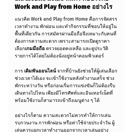
Work and Play from Home อย่างไร
E
ส
แนวคิด Work and Play from Home คือการจัดสรร
มั
เวลาทำงาน พักผ่อน และทำกิจกรรมที่ชอบให้อยู่ใน
พื้นที่เดียวกัน การสมัครผ่านมือถือจึงเหมาะกับคนที่
ค
ต้องการความสะดวก เพราะสามารถเปิดดูราคา
ร
เลือก
เกมมือถือ
ตรวจยอดคงเหลือ และดูประวัติ
เ
รายการได้โดยไม่ต้องนั่งอยู่หน้าคอมพิวเตอร์
ดิ
การ
เดิมพันออนไลน์
จากที่บ้านยังช่วยให้ผู้เล่นเลือก
ม
ช่วงเวลาได้เอง จะเข้าใช้งานหลังทำงานเสร็จ ช่วง
พั
พักระหว่างวัน หรือก่อนเริ่มการแข่งขันก็ไม่ต้องรีบ
น
เดินทางไปไหน เพียงมีโทรศัพท์และอินเทอร์เน็ตที่
พร้อมใช้งานก็สามารถเข้าถึงเมนูต่าง ๆ ได้
อ
อ
อย่างไรก็ตาม ความสะดวกไม่ควรทำให้การเล่น
น
รบกวนงาน การพักผ่อน หรือค่าใช้จ่ายประจำวัน ผู้
ไ
เล่นควรแยกเวลาทำงานออกจากเวลาเล่นอย่าง