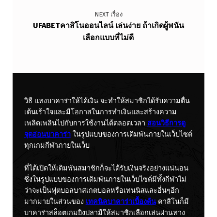
NEXT เรื่อง
UFABETคาสิโนออนไลน์ เล่นง่าย ถ้าเกิดผู้พนัน
เลือกแบบที่ไม่ดี
วิธี แทงบาคาร่าให้ได้เงิน จะทำให้สมาชิกได้รับความตื่น
เต้นเร้าใจและมีโอกาสในการทำเงินและสร้างความ
เพลิดเพลินไปกับการใช้งานได้ตลอดเวลา
สอนวิธีการดู
จุดอ่อนบาคาร่า
ในรูปแบบของการเดิมพันภายในเว็บไซต์
ทุกเกมกีฬาภายในเว็บ
ที่ได้เปิดให้เดิมพันสมาชิกก็จะได้รับเงินจริงอย่างแน่นอน
ซึ่งในรูปแบบของการเดิมพันภายในเว็บไซต์มีทั้งกีฬาไม่
ว่าจะเป็นฟุตบอลบาสเกตบอลหรือเทนนิสและอื่นๆอีก
มากมายในส่วนของ
เทคนิคบาคาร่าเบื้องต้น
คาสิโนก็มี
บาคาร่าสล็อตเกมยิงปลามีให้สมาชิกเลือกเล่นผ่านทาง