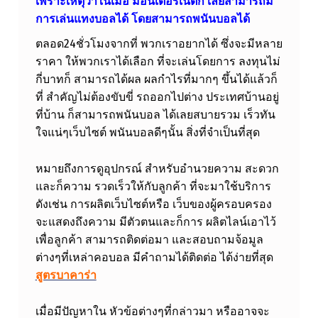
เพราะเหตุว่าในเมื่อ มีอินเตอร์เน็ตก็ เลยสามารถมี
การเล่นแทงบอลได้ โดยสามารถพนันบอลได้
ตลอด24ชั่วโมงจากที่ พวกเราอยากได้ ซึ่งจะมีหลาย
ราคา ให้พวกเราได้เลือก ที่จะเล่นโดยการ ลงทุนไม่
กี่บาทก็ สามารถได้ผล ผลกำไรที่มากๆ ขึ้นได้แล้วก็
ที่ สำคัญไม่ต้องขับขี่ รถออกไปต่าง ประเทศบ้านอยู่
ที่บ้าน ก็สามารถพนันบอล ได้เลยสบายรวม เร็วทัน
ใจแน่ๆเว็บไซต์ พนันบอลดีๆนั้น สิ่งที่จำเป็นที่สุด
หมายถึงการดูอุปกรณ์ สำหรับอำนวยความ สะดวก
และก็ความ รวดเร็วให้กับลูกค้า ที่จะมาใช้บริการ
ดังเช่น การผลิตเว็บไซต์หรือ เว็บของผู้ครอบครอง
จะแสดงถึงความ มีตัวตนและก็การ ผลิตไลน์เอาไว้
เพื่อลูกค้า สามารถติดต่อมา และสอบถามจ้อมูล
ต่างๆที่เหล่าคอบอล มีคำถามได้ติดต่อ ได้ง่ายที่สุด
สูตรบาคาร่า
เมื่อมีปัญหาใน หัวข้อต่างๆที่กล่าวมา หรืออาจจะ