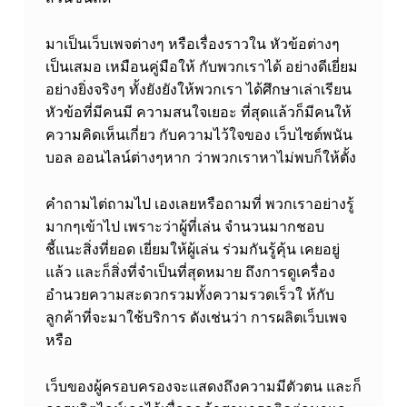
มาเป็นเว็บเพจต่างๆ หรือเรื่องราวใน หัวข้อต่างๆ
เป็นเสมอ เหมือนคู่มือให้ กับพวกเราได้ อย่างดีเยี่ยม
อย่างยิ่งจริงๆ ทั้งยังยังให้พวกเรา ได้ศึกษาเล่าเรียน
หัวข้อที่มีคนมี ความสนใจเยอะ ที่สุดแล้วก็มีคนให้
ความคิดเห็นเกี่ยว กับความไว้ใจของ เว็บไซต์พนัน
บอล ออนไลน์ต่างๆหาก ว่าพวกเราหาไม่พบก็ให้ตั้ง
คำถามไต่ถามไป เองเลยหรือถามที่ พวกเราอย่างรู้
มากๆเข้าไป เพราะว่าผู้ที่เล่น จำนวนมากชอบ
ชี้แนะสิ่งที่ยอด เยี่ยมให้ผู้เล่น ร่วมกันรู้คุ้น เคยอยู่
แล้ว และก็สิ่งที่จำเป็นที่สุดหมาย ถึงการดูเครื่อง
อำนวยความสะดวกรวมทั้งความรวดเร็วใ ห้กับ
ลูกค้าที่จะมาใช้บริการ ดังเช่นว่า การผลิตเว็บเพจ
หรือ
เว็บของผู้ครอบครองจะแสดงถึงความมีตัวตน และก็