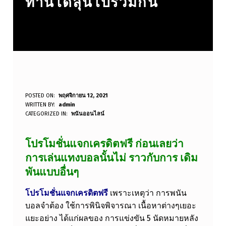
ท่านได้ลุ้นไปร่วมกัน
โ
POSTED ON:
พฤศจิกายน 12, 2021
WRITTEN BY:
admin
ป
CATEGORIZED IN:
พนันออนไลน์
ร
โปรโมชั่นแจกเครดิตฟรี ก่อนเลยว่า
โ
การเล่นแทงบอลนั้นไม่ ราวกับการ เดิม
ม
พันแบบอื่นๆ
ชั่
น
โปรโมชั่นแจกเครดิตฟรี
เพราะเหตุว่า การพนัน
บอลจำต้อง ใช้การพินิจพิจารณา เนื้อหาต่างๆเยอะ
แ
แยะอย่าง ได้แก่ผลของ การแข่งขัน 5 นัดหมายหลัง