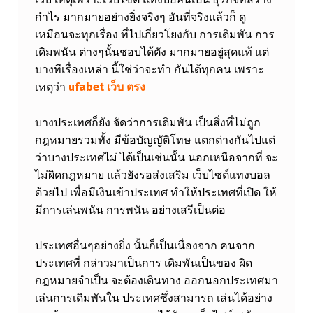
กำไร มากมายอย่างยิ่งจริงๆ อันที่จริงแล้วก็ ดู
เหมือนจะทุกเรื่อง ที่ไปเกี่ยวโยงกับ การเดิมพัน การ
เดิมพนัน ต่างๆนั้นชอบได้ตัง มากมายอยู่สุดแท้ แต่
บางทีเรื่องเหล่า นี้ใช่ว่าจะทำ กันได้ทุกคน เพราะ
เหตุว่า
ufabet เว็บ ตรง
บางประเทศก็ยัง จัดว่าการเดิมพัน เป็นสิ่งที่ไม่ถูก
กฎหมายรวมทั้ง มีข้อบัญญัติโทษ แตกต่างกันไปแต่
ว่าบางประเทศไม่ ได้เป็นเช่นนั้น นอกเหนือจากที่ จะ
ไม่ผิดกฎหมาย แล้วยังรอส่งเสริม เว็บไซต์แทงบอล
ด้วยไป เพื่อมีเงินเข้าประเทศ ทำให้ประเทศที่เปิด ให้
มีการเล่นพนัน การพนัน อย่างเสรีเป็นต่อ
ประเทศอื่นๆอย่างยิ่ง นั้นก็เป็นเนื่องจาก คนจาก
ประเทศที่ กล่าวมาเป็นการ เดิมพันเป็นของ ผิด
กฎหมายจำเป็น จะต้องเดินทาง ออกนอกประเทศมา
เล่นการเดิมพันใน ประเทศซึ่งสามารถ เล่นได้อย่าง