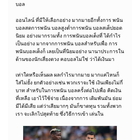
บ
บอล
นั
ส
ออนไลน์ ที่มีให้เลือกอย่าง มากมายอีกทั้งการ พนัน
บอลสดการพนัน บอลสูงต่ำการพนัน บอลสเต็ปยอด
ก้
นิยม อย่างมากรวมทั้ง การพนันบอลเต็งที่ ได้กำไร
อ
เป็นอย่าง มากจากการพนัน บอลสำหรับเพื่อ การ
น
พนันบอลเต็งก็ เลยเป็นที่นิยมอย่าง นานาประการใน
ด้านของนักเสี่ยงดวง คอบอลไม่ใช่ ว่าได้เงินมา
ใ
ห
เท่าใดหรือเห็นผล ผลกำไรมากมาย มากแค่ไหนก็
ญ่
ใส่ไม่ยั้ง ยกตัวอย่างเช่น พวกเราจะใช้ เงินเพียงไม่กี่
ใ
บาท สำหรับในการพนัน บอลครั้งต่อไปเพื่อ คิดเงิน
ที่เหลือ เอาไว้ใช้จ่าย เนื่องจากการ เดิมพันมัน ย่อม
ห้
มีได้มีเสีย แต่ว่าเสียมากๆ มันก็ขาดทุน รวมทั้งพวก
ท่
เรา จะเลิกไปสุดท้าย ซึ่งวิธีการเข้า เล่นใน
า
น