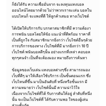
ก็ยังได้รับ ความเชื่อมั่นจาก จะลงทุนแทงบอล
ออนไลน์โดยมากด้วย ไม่ว่าพวกเราจะเล่น บอลใน
แบบไหนก็ จะแพงที่ดี ให้ลูกค้าเสมอ ทางเว็บไซต์
ได้เปิดให้บริการกับ บรรดาสมาชิกที่มี ความต้องา
การพนัน บอลโดยให้ข้อ แนะนำที่ดีพร้อม ราคาที่
เป็นที่ถูกใจ กับสมาชิกมากยิ่งกว่า เว็บไซต์อื่นๆด้วย
การบริการของทาง เว็บไซต์ที่มี มากยิ่งกว่า 10 ปี
เว็บไซต์ พนันบอลดีๆนั้น อย่างแรกที่เหล่า คอบอล
ทุกๆคนจำ เป็นที่จะต้องมอง หมายถึงการค้นหา
ข้อมูลของเว็บเล่น แทงบอลต่างๆซึ่ง สามารถมอง
เว็บที่ดีๆ มาให้เลือกใช้บริการ เป็นขั้นตอนแรก ซึ่ง
เว็บไหนที่ขึ้น มาเป็นอันดับที่ หนึ่งหรือขั้นแรก มี
ความหมายว่า เว็บไซต์นั้นมี ความน่าไว้ใจ
เนื่องจากเว็บไซต์ที่ได้ รับการดันให้อยู่ ลำดับที่หนึ่ง
นั้น จะเป็นเว็บไซต์ที่ ได้รับความพอ ใจของผู้เล่น
ส่วนชั้นถัด