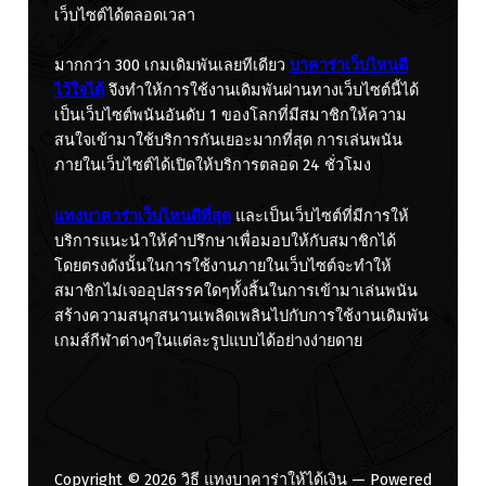
เว็บไซต์ได้ตลอดเวลา
มากกว่า 300 เกมเดิมพันเลยทีเดียว
บาคาร่าเว็บไหนดี
ไว้ใจได้
จึงทำให้การใช้งานเดิมพันผ่านทางเว็บไซต์นี้ได้
เป็นเว็บไซต์พนันอันดับ 1 ของโลกที่มีสมาชิกให้ความ
สนใจเข้ามาใช้บริการกันเยอะมากที่สุด
การเล่นพนัน
ภายในเว็บไซต์ได้เปิดให้บริการตลอด 24 ชั่วโมง
แทงบาคาร่าเว็บไหนดีที่สุด
และเป็นเว็บไซต์ที่มีการให้
บริการแนะนำให้คำปรึกษาเพื่อมอบให้กับสมาชิกได้
โดยตรงดังนั้นในการใช้งานภายในเว็บไซต์จะทำให้
สมาชิกไม่เจออุปสรรคใดๆทั้งสิ้นในการเข้ามาเล่นพนัน
สร้างความสนุกสนานเพลิดเพลินไปกับการใช้งานเดิมพัน
เกมส์กีฬาต่างๆในแต่ละรูปแบบได้อย่างง่ายดาย
Copyright © 2026
วิธี แทงบาคาร่าให้ได้เงิน
— Powered