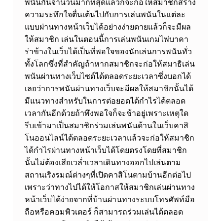
พนันกันจำนวนมากที่สุดแล้วก็จะก่อให้สมาชิกสร้าง
ความระทึกใจตื่นเต้นไปกับการเล่นพนันในแต่ละ
แบบผ่านทางหน้าเว็บได้อย่างง่ายดายแล้วก็จะมีผล
ให้สมาชิก เล่นในตอนนี้การเล่นพนันเกมไพ่บาคา
ร่าข้างในเว็บได้เป็นที่พอใจของนักเล่นการพนันทั่ว
ทั้งโลกซึ่งที่สำคัญถ้าหากสมาชิกจะก่อให้สมาธิเล่น
พนันผ่านทางเว็บไซต์ได้ตลอดระยะเวลาซึ่งบอกได้
เลยว่าการพนันผ่านทางเว็บจะมีผลให้สมาชิกนั้นได้
มีแนวทางสำหรับในการต่อยอดได้กำไรได้ตลอด
เวลากันอีกด้วยถ้าพึงพอใจก็จะช้าอยู่เพราะเหตุใด
รีบเข้ามาเป็นสมาชิกร่วมเล่นพนันด้านในเว็บคาสิ
โนออนไลน์ได้ตลอดระยะเวลาแล้วจะก่อให้สมาชิก
ได้กำไรผ่านทางหน้าเว็บได้โดยตรงโดยที่สมาชิก
นั้นไม่ต้องเสียเวล่ำเวลาเดินทางออกไปเล่นตาม
สถานเริงรมณ์ต่างๆที่เปิดคาสิโนตามบ้านอีกต่อไป
เพราะว่าทางไปได้ให้โอกาสให้สมาชิกเล่นผ่านทาง
หน้าเว็บได้ง่ายจากที่บ้านผ่านทางระบบโทรศัพท์มือ
ถือหรือคอมพิวเตอร์ ก็สามารถร่วมเล่นได้ตลอด