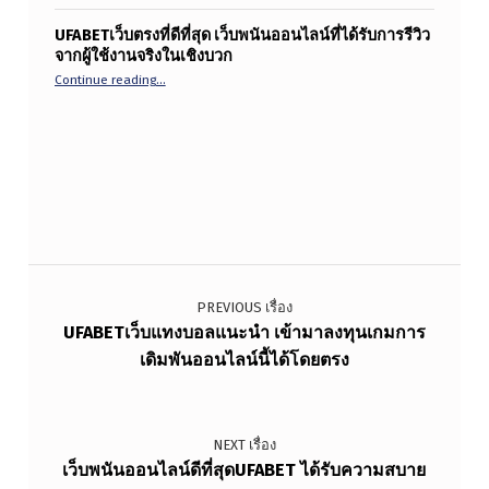
UFABETเว็บตรงที่ดีที่สุด เว็บพนันออนไลน์ที่ได้รับการรีวิว
จากผู้ใช้งานจริงในเชิงบวก
“UFABETเว็บตรงที่ดีที่สุด เว็บพนันออนไลน์ที่ได้รับการรีวิวจา
Continue reading
…
แนะแนวเรื่อง
PREVIOUS เรื่อง
UFABETเว็บแทงบอลแนะนำ เข้ามาลงทุนเกมการ
เดิมพันออนไลน์นี้ได้โดยตรง
NEXT เรื่อง
เว็บพนันออนไลน์ดีที่สุดUFABET ได้รับความสบาย