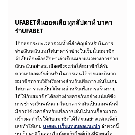
UFABETคืนยอดเสีย ทุกสัปดาห์ บาคา
ร่าUFABET
ได้ตลอดระยะเวลารวมทั้งที่สำคัญสำหรับในการ
จ่ายเงินพนันเกมไพ่บาคาร่าข้างในเว็บนั้นสมาชิก
จำเป็นที่จะต้องศึกษาเล่าเรียนมองแนวทางการจ่าย
เงินพนันอย่างละเอียดซึ่งจะก่อให้สมาชิกได้รับ
ความปลอดภัยสำหรับในการเล่นได้ง่ายและก็หาก
สมาชิกทราบวิธีหรือทางสำหรับเพื่อการเล่นในเกม
ไพ่บาคาร่าจะเป็นวิถีทางสำหรับเพื่อการสร้างราย
ได้ให้กับสมาชิกได้อย่างง่ายดายกันอย่างแน่แท้ซึ่ง
การชำระเงินพนันเกมไพ่บาคาร่ามันเป็นเกมพนันที่
มีการใช้เวลาสำหรับเพื่อการเล่นไม่นานก็สามารถ
สร้างผลกำไรให้กับสมาชิกได้ได้ผลอย่างแจ่มแจ้งก็
เลยทำให้เกม
UFABETเว็บแทงบอลแนะนำ
จำพวกนี้
บนเว็บคาสิโนออนไลน์ทุกเว็บไซต์เป็นที่พึงพอใจ