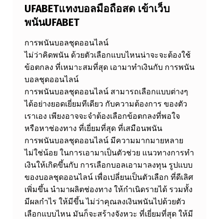
UFABETแทงบอลมือถือสด เข้าเว็บ
พนันUFABET
การพนันบอลชุดออนไลน์
ไม่ว่าคิดพนัน ด้วยตัวเลือกแบบไหนน่าจะจะต้องใช้
ข้อตกลง ที่เหมาะสมที่สุด เอามาทำเงินกับ การพนัน
บอลชุดออนไลน์
การพนันบอลชุดออนไลน์ สามารถเลือกแบบต่างๆ
ได้อย่างยอดเยี่ยมทีเดียว กับความต้องการ ของตัว
เราเอง เพียงอาจจะจำต้องเลือกข้อตกลงที่พอใจ
หรือหาช่องทาง ที่เยี่ยมที่สุด ที่เสมือนพนัน
การพนันบอลชุดออนไลน์ มีความมากมายหลาย
ไม่ใช่น้อย ในการเอามาเป็นตัวช่วย แนวทางการทำ
เงินให้เกิดขึ้นกับ การเลือกบอลเอามาลงทุน รูปแบบ
ของบอลชุดออนไลน์ เพื่อเปลี่ยนเป็นตัวเลือก ที่ดีเลิศ
เพิ่มขึ้น นำมาผลิตช่องทาง ให้กำเนิดรายได้ รวมทั้ง
มีผลกำไร ให้มีขึ้น ไม่ว่าคุณลงเงินพนันไปด้วยตัว
เลือกแบบไหน มันก็จะสร้างจังหวะ ที่เยี่ยมที่สุด ให้มี