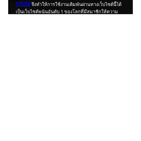
ไว้ใจได้
จึงทำให้การใช้งานเดิมพันผ่านทางเว็บไซต์นี้ได้
เป็นเว็บไซต์พนันอันดับ 1 ของโลกที่มีสมาชิกให้ความ
สนใจเข้ามาใช้บริการกันเยอะมากที่สุด
การเล่นพนัน
ภายในเว็บไซต์ได้เปิดให้บริการตลอด 24 ชั่วโมง
แทงบาคาร่าเว็บไหนดีที่สุด
และเป็นเว็บไซต์ที่มีการให้
บริการแนะนำให้คำปรึกษาเพื่อมอบให้กับสมาชิกได้
โดยตรงดังนั้นในการใช้งานภายในเว็บไซต์จะทำให้
สมาชิกไม่เจออุปสรรคใดๆทั้งสิ้นในการเข้ามาเล่นพนัน
สร้างความสนุกสนานเพลิดเพลินไปกับการใช้งานเดิมพัน
เกมส์กีฬาต่างๆในแต่ละรูปแบบได้อย่างง่ายดาย
Copyright © 2026
วิธี แทงบาคาร่าให้ได้เงิน
— Powered
by
NanoSpace