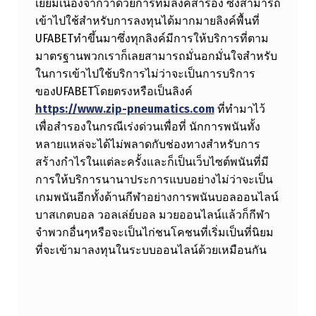
เยี่ยมเนื่องจากว่าด้วยการที่มีลิงค์สำรอง ซึ่งสามารถ
เข้าไปใช้สำหรับการลงทุนได้มากมายลิงค์พื้นที่
UFABETทำขึ้นมาซึ่งทุกลิงค์มีการให้บริการที่ตาม
มาตรฐานพวกเราก็เลยสามารถมั่นอกมั่นใจสำหรับ
ในการเข้าไปใช้บริการไม่ว่าจะเป็นการบริการ
ของUFABETโดยตรงหรือเป็นลิงค์
https://www.zip-pneumatics.com
ที่ทำมาไว้
เพื่อสำรองในกรณีเร่งด่วนเพื่อที่ นักการพนันทั้ง
หลายแหล่จะได้ไม่พลาดกับช่องทางสำหรับการ
สร้างกำไรในแต่ละครั้งและก็เป็นเว็บไซต์พนันที่มี
การให้บริการนานาประการแบบอย่างไม่ว่าจะเป็น
เกมพนันอีกทั้งด้านกีฬาอย่างการพนันบอลออนไลน์
บาสเกตบอล วอลเล่ย์บอล มวยออนไลน์แล้วก็กีฬา
จำพวกอื่นๆหรือจะเป็นไก่ชนโคชนที่เริ่มเป็นที่นิยม
ที่จะเข้ามาลงทุนในระบบออนไลน์ด้วยเหมือนกัน