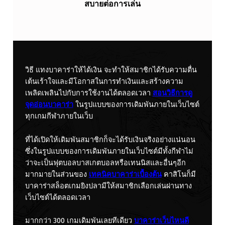
สบายต่อการเล่น
วิธี แทงบาคาร่าให้ได้เงิน จะทำให้สมาชิกได้รับความตื่น
เต้นเร้าใจและมีโอกาสในการทำเงินและสร้างความ
เพลิดเพลินไปกับการใช้งานได้ตลอดเวลา
สอนวิธีการดู
จุดอ่อนบาคาร่า
ในรูปแบบของการเดิมพันภายในเว็บไซต์
ทุกเกมกีฬาภายในเว็บ
ที่ได้เปิดให้เดิมพันสมาชิกก็จะได้รับเงินจริงอย่างแน่นอน
ซึ่งในรูปแบบของการเดิมพันภายในเว็บไซต์มีทั้งกีฬาไม่
ว่าจะเป็นฟุตบอลบาสเกตบอลหรือเทนนิสและอื่นๆอีก
มากมายในส่วนของ
เทคนิคบาคาร่าเบื้องต้น
คาสิโนก็มี
บาคาร่าสล็อตเกมยิงปลามีให้สมาชิกเลือกเล่นผ่านทาง
เว็บไซต์ได้ตลอดเวลา
มากกว่า 300 เกมเดิมพันเลยทีเดียว
บาคาร่าเว็บไหนดี