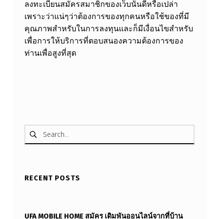
ลงทะเบียนสมัครสมาชิกของเว็บนั้นดีหรือเปล่า
เพราะว่าแน่ๆว่าต้องการของทุกคนหรือใช้ของที่มี
คุณภาพสำหรับในการลงทุนและก็มีเงื่อนไขสำหรับ
เพื่อการให้บริการที่ตอบสนองความต้องการของ
ท่านเพื่อสูงที่สุด
Skip back to main navigation
ค้นหาสำหรับ:
RECENT POSTS
UFA MOBILE HOME สมัคร เดิมพันออนไลน์จากที่บ้าน