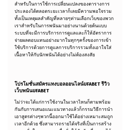
สำหรับในการใช้การเปลี่ยนแปลงของตารางการ
ประลองได้ตลอดระยะเวลาก็เลยมีความพอใจรวม
ทั้งเป็นเหตุผลสำคัญที่หลายๆท่านเลือกเว็บของพวก
เราสำหรับในการพนันมาอย่างนานด้วยต้นแบบ
ระบบที่จะมีการบริการการดูแลและก็ให้อัตราการ
จ่ายผลตอบแทนอย่างมากในทุกๆครั้งของการเข้า
ใช้บริการด้วยการดูแลการบริการรวมทั้งเอาใจใส่
เนื้อหาให้กับนักพนันได้อย่างไม่ต้องสงสัย
โปรโมชั่นสมัครแทงบอลออนไลน์UFABET รีวิว
เว็บพนันUFABET
ไม่ว่าจะได้แก่การใช้งานในเวลาไหนก็ตามพร้อม
กันกับการเสนอแนะแนวทางแล้วก็กรรมวิธีการนำ
เอาสูตรต่างๆพวกนี้ออกมาใช้ได้อย่างเหมาะสมถูก
เวลาอีกด้วย ซึ่งสามารถรายได้จริงที่เป็นการสร้าง