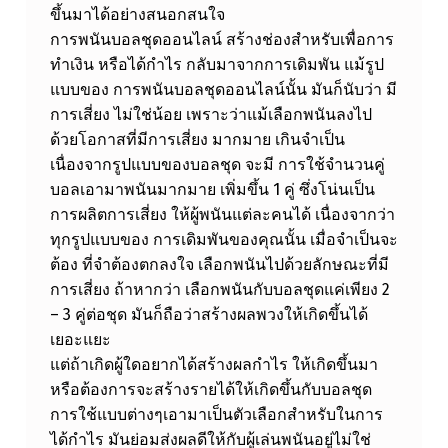
ขึ้นมาได้อย่างสนอกสนใจ
การพนันบอลชุดออนไลน์ สร้างช่องสำหรับเพื่อการ
ทำเงิน หรือได้กำไร กลับมาจากการเดิมพัน แม้รูป
แบบของ การพนันบอลชุดออนไลน์นั้น มันก็นับว่า มี
การเสี่ยง ไม่ใช่น้อย เพราะว่าแม้เลือกพนันลงไป
ด้วยโอกาสที่มีการเสี่ยง มากมาย เกินจำเป็น
เนื่องจากรูปแบบของบอลชุด จะมี การใช้จำนวนคู่
บอลเอามาพนันมากมาย เพิ่มขึ้น 1 คู่ ซึ่งโน่นเป็น
การผลิตการเสี่ยง ให้ผู้พนันแต่ละคนได้ เนื่องจากว่า
ทุกรูปแบบของ การเดิมพันของคุณนั้น เมื่อจำเป็นจะ
ต้อง ที่จำต้องตกลงใจ เลือกพนันไปด้วยลักษณะที่มี
การเสี่ยง ถ้าหากว่า เลือกพนันกับบอลชุดแค่เพียง 2
– 3 คู่ต่อชุด มันก็ถือว่าสร้างผลพวงให้เกิดขึ้นได้
เยอะแยะ
แต่ถ้าเกิดผู้ใดอยากได้สร้างผลกำไร ให้เกิดขึ้นมา
หรือต้องการจะสร้างรายได้ให้เกิดขึ้นกับบอลชุด
การใช้แบบต่างๆเอามาเป็นตัวเลือกสำหรับในการ
ได้กำไร มันย่อมส่งผลดีให้กับผู้เล่นพนันอยู่ไม่ใช่