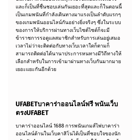
และก็เป็นที่ชื่นชอบเล่นกันเยอะที่สุดและก็ในตอนนี้
เป็นเกมพนันที่กำลังเดินทางมาแรงเป็นลำดับแรกๆ
ของเกมพนันออนไลน์กันอย่างยิ่งจริงๆ ซึ่งในระบบ
ของการให้บริการผ่านทางเว็บไซต์ไซด์ก็จะมี
ข้าราชการรอดูแลสมาชิกสำหรับการเล่นอยู่เสมอ
เวลาไม่ว่าจะติดต่อกับทางเว็บเวลาใดก็ตามก็
สามารถติดต่อได้นานาประการหนทางมีวิถีทางให้
เลือกสำหรับในการเข้ามาผ่านทางเว็บกันมากมาย
เยอะแยะกันอีกด้วย
UFABETบาคาร่าออนไลน์ฟรี พนันเว็บ
ตรงUFABET
บาคาร่าออนไลน์ 1688 การพนันเกมส์ไพ่บาคาร่า
ออนไลน์ด้านในเว็บคาสิโนได้เป็นที่ชอบใจของนัก