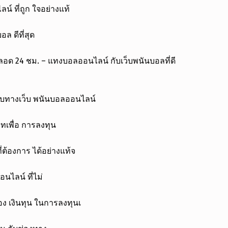
์ ที่ถูก ใจอย่างแท้
ล ดีที่สุด
 กับทางเว็บ พนันบอลออนไลน์
บาทเพื่อ การลงทุน
ต้องการ ได้อย่างแท้จ
นไลน์ ที่ไม่
ือง เงินทุน ในการลงทุนเ