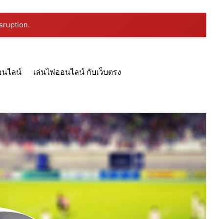
sruption.
อนไลน์
เล่นไพ่ออนไลน์ กับเว็บตรง