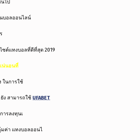
กินไป
นันบอลออนไลน์
าร
น่นอนที่
ง ในการใช้
ละยัง สามารถใช้
UFABET
การลงทุนเ
คุ้มค่า แทงบอลออนไ