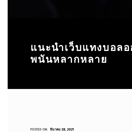
แนะนำเว็บแทงบอลออนไ
พนันหลากหลาย
POSTED ON:
มีนาคม 28, 2021