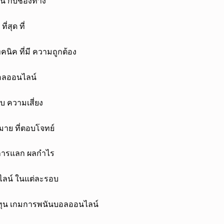
น กับช่องทาง
่สุด ที่
นิค ที่มี ความถูกต้อง
บอลออนไลน์
ับ ความเสี่ยง
าย ที่ตอบโจทย์
 การแลก ผลกำไร
ลน์ ในแต่ละรอบ
รลงทุน เกมการพนันบอลออนไลน์