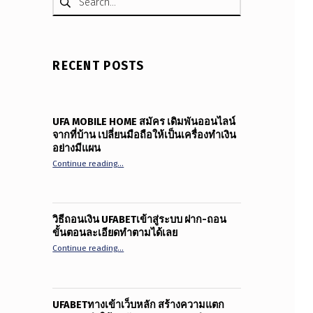
RECENT POSTS
UFA MOBILE HOME สมัคร เดิมพันออนไลน์
จากที่บ้าน เปลี่ยนมือถือให้เป็นเครื่องทำเงิน
อย่างมีแผน
“ufa mobile home สมัคร เดิมพันออนไลน์จากที่บ้าน เปลี่
Continue reading
…
วิธีถอนเงิน UFABETเข้าสู่ระบบ ฝาก-ถอน
ขั้นตอนละเอียดทำตามได้เลย
“วิธีถอนเงิน ufabetเข้าสู่ระบบ ฝาก-ถอน ขั้นตอนละเอี
Continue reading
…
UFABETทางเข้าเว็บหลัก สร้างความแตก