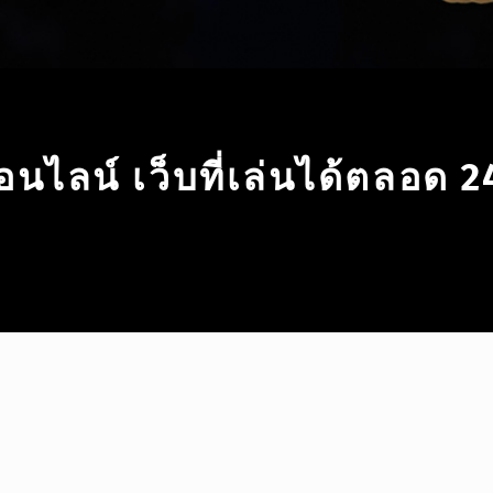
ลน์ เว็บที่เล่นได้ตลอด 24