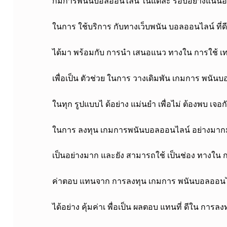
กมการพนันบอลออนไลน์ ในแต่ละ รอบอย่างแน่นอ
ชั่
ว
ในการ ใช้บริการ กับทางเว็บพนัน บอลออนไลน์ ที่ดี ที
โ
ได้มา พร้อมกับ การนำ เสนอแนว ทางใน การใช้ เทค
ม
เพื่อเป็น ตัวช่วย ในการ วางเดิมพัน เกมการ พนัน
ง
ในทุก รูปแบบไ ด้อย่าง แม่นยำ เพื่อไม่ ต้องพบ เจอก
มี
เ
ในการ ลงทุน เกมการพนันบอลออนไลน์ อย่างมากม
ก
เป็นอย่างมาก และยัง สามารถใช้ เป็นช่อง ทางใน
ม
ค่าตอบ แทนจาก การลงทุน เกมการ พนันบอลออนไ
ส์
ก
ได้อย่าง คุ้มค่าเ พื่อเป็น ผลตอบ แทนที่ ดีใน กา