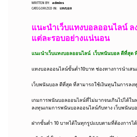
แ
WRITTEN BY:
admins
CATEGORIZED IN:
แทงบอล
น
ะ
แนะนำเว็บแทงบอลออนไลน์ ล
นำ
แต่ละรอบอย่างแน่นอน
เ
แนะนำเว็บแทงบอลออนไลน์ เว็บพนันบอล ดีที่สุด ท
ว็
แทงบอลออนไลน์ขั้นต่ำ10บาท ช่องทางการนำเสนอ
บ
แ
เว็บพนันบอล ดีที่สุด ที่สามารถใช้เงินทุนในการลงท
ท
เกมการพนันบอลออนไลน์ที่ไม่มากจนเกินไปได้ใน
ง
ลงทุนเกมการพนันบอลออนไลน์กับทาง เว็บพนันบ
บ
ฝากขั้นต่ำ 10 บาทได้ในทุกรูปแบบตามที่ต้องการได
อ