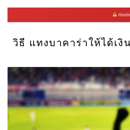
Hostin
Skip to footer
Skip to main navigation
Skip to main content
วิธี แทงบาคาร่าให้ได้เงิ