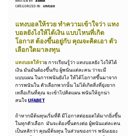
WRITTEN BY:
admin
ท
CATEGORIZED IN:
แทงบอล
ง
แทงบอลให้รวย ทำความเข้าใจว่า แทง
บ
บอลยังไงให้ได้เงิน แบบไหนที่เกิด
อ
โอกาส ต้องขึ้นอยู่กับ คุณจะคิดเอา ตัว
ล
เลือกใดมาลงทุน
ใ
แทงบอลให้รว
ย
การเรียนรู้ว่า แทงบอลยัง ไงให้ได้
ห้
เงิน มันมันต้องขึ้นกับ ผู้พนันแต่ละคน ว่าจะมี
ร
แบบแผน ในการพนันยังไง ให้ได้โอกาสขึ้นมาจาก
ว
การพนันใน ตัวเลือกพวกนั้น ไม่ได้เกิดสิ่งที่ยุ่งยาก
ย
เหลือเกินที่คุณ จะเข้าไปคิดแผน พนันให้ถูกน่า
สนใจ
UFABET
ร
ว
ถ้าหากมีต้นทุนเริ่มที่ดี มีโอกาสต่อยอดได้มากยิ่งขึ้น
ม
ในทุกตัวเลือก มันจะต้องขึ้นตรงต่อ ผู้พนันแต่ละคน
เป็นหลักว่า คุณมีต้นทุน ในส่วนของการ พนันเยอะ
สุ