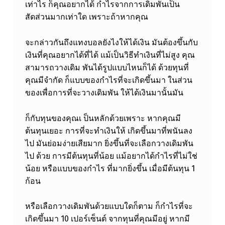
เท่าไร ก็คุณอยากได้ กำไรจากการเดิมพันเป็น
ด
สัดส่วนมากเท่าใด เพราะถ้าหากคุณ
ย
อ
จะกล่าวกันถึงแทงบอลยังไงให้ได้เงิน มันต้องขึ้นกับ
เงินที่คุณอยากได้ที่ได้ แม้เป็นวิธีทำเงินที่ไม่สูง คุณ
ด
สามารถวางเดิม พันได้รูปแบบไหนก็ได้ ด้วยทุนที่
ค
คุณมีจำกัด ก็แบบของกำไรที่จะเกิดขึ้นมา ในส่วน
า
ของเพื่อการที่จะวางเดิมพัน ให้ได้เงินมานั้นมัน
สิ
ก็กับทุนของคุณเ ป็นหลักด้วยเพราะ หากคุณมี
โ
ต้นทุนเยอะ การที่จะทำเงินให้ เกิดขึ้นมาที่พนันลง
น
ไป มันย่อมง่ายเสียมาก ยิ่งขึ้นที่จะเลือกวางเดิมพัน
เ
ไป ด้วย การมีต้นทุนที่น้อย แม้อยากได้กำไรที่ไม่ใช่
น้อย หรือแบบของกำไร ที่มากยิ่งขึ้น เมื่อมีต้นทุน 1
ข้
ก้อน
า
ม
หรือเลือกวางเดิมพันด้วยแบบใดก็ตาม ก็กำไรที่จะ
า
เกิดขึ้นมา 10 เปอร์เซ็นต์ จากทุนที่คุณมีอยู่ หากมี