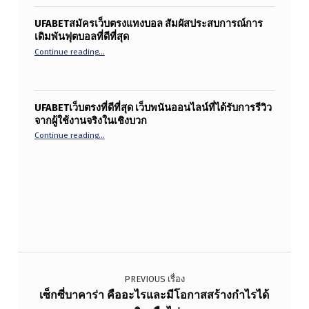
UFABETสมัครเว็บตรงแทงบอล สัมผัสประสบการณ์การ
เดิมพันฟุตบอลที่ดีที่สุด
“UFABETสมัครเว็บตรงแทงบอล สัมผัสประสบการณ์การเดิมพันฟุต
Continue reading
…
UFABETเว็บตรงที่ดีที่สุด เว็บพนันออนไลน์ที่ได้รับการรีวิว
จากผู้ใช้งานจริงในเชิงบวก
“UFABETเว็บตรงที่ดีที่สุด เว็บพนันออนไลน์ที่ได้รับการรีวิวจา
Continue reading
…
แนะแนวเรื่อง
PREVIOUS เรื่อง
เซ็กซี่บาคาร่า คืออะไรและมีโอกาสสร้างกำไรได้