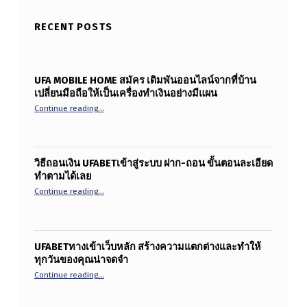
RECENT POSTS
UFA MOBILE HOME สมัคร เดิมพันออนไลน์จากที่บ้าน
เปลี่ยนมือถือให้เป็นเครื่องทำเงินอย่างมีแผน
“ufa mobile home สมัคร เดิมพันออนไลน์จากที่บ้าน เปลี่ยนมือ
Continue reading
…
วิธีถอนเงิน UFABETเข้าสู่ระบบ ฝาก-ถอน ขั้นตอนละเอียด
ทำตามได้เลย
“วิธีถอนเงิน ufabetเข้าสู่ระบบ ฝาก-ถอน ขั้นตอนละเอียดทำ
Continue reading
…
UFABETทางเข้าเว็บหลัก สร้างความแตกต่างและทำให้
ทุกวันของคุณน่าจดจำ
“UFABETทางเข้าเว็บหลัก สร้างความแตกต่างและทำให้ทุกว
Continue reading
…