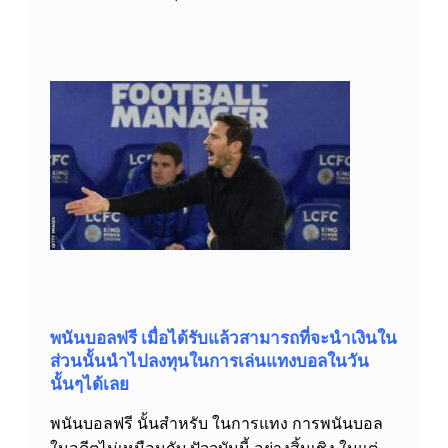
พนันบอลฟรี เมื่อได้รับแล้วสามารถที่จะนำเงินใน
ส่วนนั้นนำไปลงทุนในการเล่นแทงบอลในวัน
นั้นๆได้เลย
พนันบอลฟรี นั้นสำหรับ ในการแทง การพนันบอล