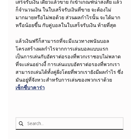
เสร็จรับเงิน เดียวแล้วขาย ก็เข้าเกณฑ์น่าสงสัย แล้ว
ก็จำนวนเงิน ในใบเสร็จรับเงินที่ขาย จะต้องไม่
มากมายหรือไม่พอด้วย ส่วนผลกำไรนั้น จะได้มาก
หรือน้อยขึ้น กับคู่บอลในใบเสร็จรับเงิน ท้ายที่สุด
แล้วเงินฟรีก็สามารถที่จะมีแนวทางพนันบอล
โครงสร้างผลกำไรจากการเล่นบอลแบบแรก
เป็นการเล่นกับอัตราต่อรองที่พวกเราชอบไม่พลาด
ที่จะเล่นอย่างงี้ การเล่นแบบอัตราต่อรองที่พวกเรา
สามารถเล่นได้ทั้งคู่ฝั่งโดยที่พวกเรายังมีผลกำไร ซึ่ง
มันอยู่ที่จังหวะสำหรับการเล่นของพวกเราด้วย
เซ็กซี่บาคาร่า
Skip back to main navigation
ค้นหาสำหรับ: