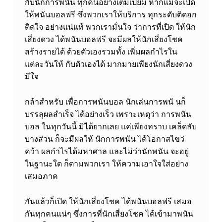
กับนักการพนัน ทุกคนอย่างเต็มเปี่ยม หากแม้จะเปิด
เ
ให้พนันบอลฟรี ซึ่งพวกเราให้บริการ ทุกระดับติดอก
พิ่
ติดใจ อย่างแน่แท้ พวกเรามั่นใจ ว่าการที่เปิด ให้นัก
เสี่ยงดวง ได้พนันบอลฟรี จะมีผลให้นักเสี่ยงโชค
ม
สร้างรายได้ ด้วยตัวเองรวมทั้ง เพิ่มผลกำไรใน
ผ
แต่ละวันให้ กับตัวเองได้ มากมายเพียงนักเสี่ยงดวง
ล
มีใจ
กำ
กล้าสำหรับ เพื่อการพนันบอล นักเล่นการพนั นก็
ไ
บรรลุผลสำเร็จ ได้อย่างเร็ว เพราะเหตุว่า การพนัน
ร
บอล ในทุกวันนี้ มิได้ยากเลย แค่เพียงทราบ เคล็ดลับ
ใ
บางส่วน ก็จะมีผลให้ นักการพนัน ได้โอกาสไขว่
คว้า ผลกำไรได้มหาศาล และไม่ว่านักพนัน จะอยู่
น
ในฐานะใด ก็ตามพวกเรา ให้ความเอาใจใส่อย่าง
แ
เสมอภาค
ต่
ล
กันแล้วก็เปิด ให้นักเสี่ยงโชค ได้พนันบอลฟรี เสมอ
กันทุกคนแน่ๆ ซึ่งการที่นักเสี่ยงโชค ได้เข้ามาพนัน
ะ