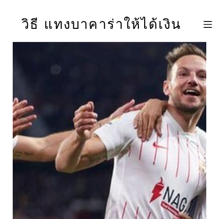
Skip to footer
Skip to main navigation
Skip to main content
วิธี แทงบาคาร่าให้ได้เงิน
MOBILE 