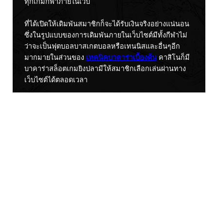
ทุกเกมกีฬาภายในเว็บ
ที่ได้เปิดให้เดิมพันสมาชิกก็จะได้รับเงินจริงอย่างแน่นอน
ซึ่งในรูปแบบของการเดิมพันภายในเว็บไซต์มีทั้งกีฬาไม่
ว่าจะเป็นฟุตบอลบาสเกตบอลหรือเทนนิสและอื่นๆอีก
มากมายในส่วนของ
เทคนิคบาคาร่าเบื้องต้น
คาสิโนก็มี
บาคาร่าสล็อตเกมยิงปลามีให้สมาชิกเลือกเล่นผ่านทาง
เว็บไซต์ได้ตลอดเวลา
มากกว่า 300 เกมเดิมพันเลยทีเดียว
บาคาร่าเว็บไหนดี
ไว้ใจได้
จึงทำให้การใช้งานเดิมพันผ่านทางเว็บไซต์นี้ได้
เป็นเว็บไซต์พนันอันดับ 1 ของโลกที่มีสมาชิกให้ความ
สนใจเข้ามาใช้บริการกันเยอะมากที่สุด
การเล่นพนัน
ภายในเว็บไซต์ได้เปิดให้บริการตลอด 24 ชั่วโมง
แทงบาคาร่าเว็บไหนดีที่สุด
และเป็นเว็บไซต์ที่มีการให้
บริการแนะนำให้คำปรึกษาเพื่อมอบให้กับสมาชิกได้
โดยตรงดังนั้นในการใช้งานภายในเว็บไซต์จะทำให้
สมาชิกไม่เจออุปสรรคใดๆทั้งสิ้นในการเข้ามาเล่นพนัน
สร้างความสนุกสนานเพลิดเพลินไปกับการใช้งานเดิมพัน