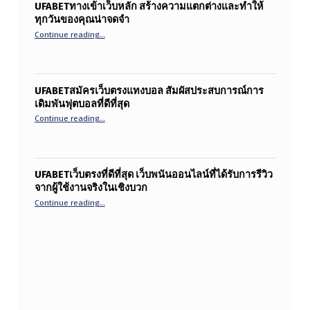
UFABETทางเข้าเว็บหลัก สร้างความแตกต่างและทำให้
ทุกวันของคุณน่าจดจำ
“UFABETทางเข้าเว็บหลัก สร้างความแตกต่างและทำให้ทุกว
Continue reading
…
UFABETสมัครเว็บตรงแทงบอล สัมผัสประสบการณ์การ
เดิมพันฟุตบอลที่ดีที่สุด
“UFABETสมัครเว็บตรงแทงบอล สัมผัสประสบการณ์การเดิมพันฟุต
Continue reading
…
UFABETเว็บตรงที่ดีที่สุด เว็บพนันออนไลน์ที่ได้รับการรีวิว
จากผู้ใช้งานจริงในเชิงบวก
“UFABETเว็บตรงที่ดีที่สุด เว็บพนันออนไลน์ที่ได้รับการรีวิวจา
Continue reading
…