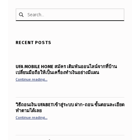
ค้นหาสำหรับ:
RECENT POSTS
UFA MOBILE HOME สมัคร เดิมพันออนไลน์จากที่บ้าน
เปลี่ยนมือถือให้เป็นเครื่องทำเงินอย่างมีแผน
“ufa mobile home สมัคร เดิมพันออนไลน์จากที่บ้าน เปลี่ยนมือ
Continue reading
…
วิธีถอนเงิน UFABETเข้าสู่ระบบ ฝาก-ถอน ขั้นตอนละเอียด
ทำตามได้เลย
“วิธีถอนเงิน ufabetเข้าสู่ระบบ ฝาก-ถอน ขั้นตอนละเอียดทำ
Continue reading
…