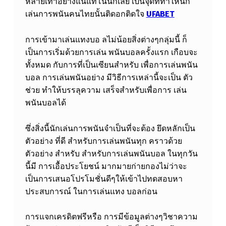
เ
หลายเท่าอย่างแน่แท้โน่นก็เลย เป็นจุดที่ทำให้นัก
เล่นการพนันคนไทยนั้นติดอกติดใจ
UFABET
ว็
บ
การเข้ามาเล่นแทงบอ ลไม่น้อยสิ่งต่างๆกลุ่มนี้ ก็
ร
เป็นการเริ่มด้วยการเล่น พนันบอลครั้งแรก เกือบจะ
ะ
ทั้งหมด กับการที่เป็นเซียนสำหรับ เพื่อการเล่นพนัน
บอล การเล่นพนันอย่าง มีวิธีการเหล่านี้จะเป็น ตัว
บ
ช่วย ทำให้บรรลุความ เสร็จสำหรับเพื่อการ เล่น
บ
พนันบอลได้
อ
ซึ่งสิ่งนี้นักเล่นการพนันจำเป็นที่จะต้อง ยึดหลักเป็น
อ
ตัวอย่าง ที่ดี สำหรับการเล่นพนันทุก คราวด้วย
น
ตัวอย่าง สำหรับ สำหรับการเล่นพนันบอล ในทุกวัน
ไ
นี้มี การเอื้อประโยชน์ มากมายก่ายกองไม่ว่าจะ
ล
เป็นการเสนอโปรโมชั่นดีๆให้เข้าไปทดสอบหา
ประสบการณ์ ในการเล่นแทง บอลก่อน
นื
2
การแจกเครดิตฟรีหรือ การมีข้อมูลต่างๆวิชาความ