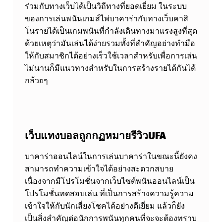
ร่วมกับทางเว็บได้เป็นวิถีทางที่ยอดเยี่ยม ในระบบ
ของการเล่นพนันเกมส์ไพ่บาคาร่ากับทางเว็บคาสิ
โนรายได้เป็นเกมพนันที่กำลังเดินทางมาแรงสูงที่สุด
ด้วยเหตุว่ามันเล่นได้ง่ายรวมทั้งที่สำคัญอย่างทำมือ
ให้กับสมาชิกได้อย่างเร็วใช้เวลาสำหรับเพื่อการเล่น
ไม่นานก็มีแนวทางสำหรับในการสร้างรายได้กันได้
กล้วยๆ
เว็บแทงบอลถูกกฏหมายรีวิวUFA
บาคาร่าออนไลน์ในการเล่นบาคาร่าในขณะนี้ยังคง
สามารถทำความเข้าใจได้อย่างสะดวกสบาย
เนื่องจากมีโปรโมชั่นจากเว็บไซต์พนันออนไลน์เป็น
โปรโมชั่นทดสอบเล่น ที่เป็นการสร้างความรู้ความ
เข้าใจให้กับนักเสี่ยงโชคได้อย่างดีเยี่ยม แล้วก็ยัง
เป็นสิ่งสำคัญต่อนักการพนันทุกคนที่จะจะต้องทราบ