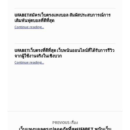
UFABETสมัครเว็บตรงแทงบอล สัมผัสประสบการณ์การ
เดิมพันฟุตบอลที่ดีที่สุด
“UFABETสมัครเว็บตรงแทงบอล สัมผัสประสบการณ์การเดิมพันฟุต
Continue reading
…
UFABETเว็บตรงที่ดีที่สุด เว็บพนันออนไลน์ที่ได้รับการรีวิว
จากผู้ใช้งานจริงในเชิงบวก
“UFABETเว็บตรงที่ดีที่สุด เว็บพนันออนไลน์ที่ได้รับการรีวิวจา
Continue reading
…
แนะแนวเรื่อง
PREVIOUS เรื่อง
เว็บแทงบอลตรงปลอดภัยที่สุดUFABET พนันเว็บ