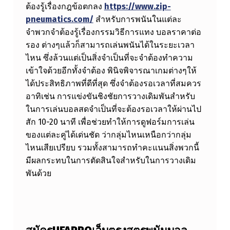
ต้องรู้เรื่องกฎข้อตกลง
https://www.zip-
pneumatics.com/
สำหรับการพนันในแต่ละ
จำพวกจำต้องรู้เรื่องกรรมวิธีการแทง บอลราคาต่อ
รอง ต่างๆแล้วก็สามารถเล่นพนันได้ในระยะเวลา
ไหน ซึ่งล้วนแต่เป็นสิ่งจำเป็นที่จะจำต้องทำความ
เข้าใจด้วยอีกทั้งจำต้อง พินิจพิจารณาเกมต่างๆให้
ได้ประสิทธิภาพที่ดีที่สุด ซึ่งจำต้องรอเวลาที่สมควร
อาทิเช่น การแข่งขันชิงชัยการวางเดิมพันสำหรับ
ในการเล่นบอลสดจำเป็นที่จะต้องรอเวลาให้ผ่านไป
สัก 10-20 นาที เพื่อช่วยทำให้การดูฟอร์มการเล่น
ของแต่ละคู่ได้เด่นชัด ว่ากลุ่มไหนเหนือกว่ากลุ่ม
ไหนเสียเปรียบ รวมทั้งสามารถทำคะแนนสิ่งพวกนี้
มีผลกระทบในการตัดสินใจสำหรับในการวางเดิม
พันด้วย