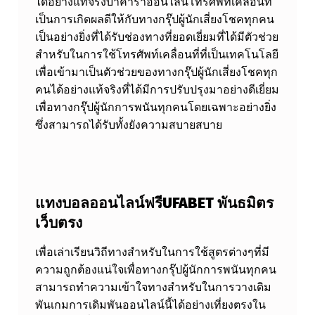
ได้อย่างแท้จริงบาคาร่าออนไลน์โทรศัพท์เคลื่อนที่
เป็นการเกิดผลดีให้กับทางกรุ๊ปผู้นักเสี่ยงโชคทุกคน
เป็นอย่างยิ่งที่ได้รับช่องทางที่ยอดเยี่ยมที่ได้มีตัวช่วย
สำหรับในการใช้โทรศัพท์เคลื่อนที่ที่เป็นเทคโนโลยี
เพื่อเข้ามาเป็นตัวช่วยของทางกรุ๊ปผู้นักเสี่ยงโชคทุก
คนได้อย่างแท้จริงที่ได้มีการปรับปรุงมาอย่างดีเยี่ยม
เพื่อทางกรุ๊ปผู้นักการพนันทุกคนโดยเฉพาะอย่างยิ่ง
ซึ่งสามารถได้รับทั้งยังความสบายสบาย
แทงบอลออนไลน์ฟรีUFABET พันธมิตร
เว็บตรง
เพื่อเล่าเรียนวิถีทางสำหรับในการใช้สูตรต่างๆที่มี
ความถูกต้องแน่ใจเพื่อทางกรุ๊ปผู้นักการพนันทุกคน
สามารถทำความเข้าใจทางสำหรับในการวางเดิม
พันเกมการเดิมพันออนไลน์นี้ได้อย่างเที่ยงตรงใน