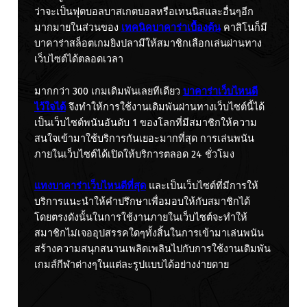
ว่าจะเป็นฟุตบอลบาสเกตบอลหรือเทนนิสและอื่นๆอีก
มากมายในส่วนของ
เทคนิคบาคาร่าเบื้องต้น
คาสิโนก็มี
บาคาร่าสล็อตเกมยิงปลามีให้สมาชิกเลือกเล่นผ่านทาง
เว็บไซต์ได้ตลอดเวลา
มากกว่า 300 เกมเดิมพันเลยทีเดียว
บาคาร่าเว็บไหนดี
ไว้ใจได้
จึงทำให้การใช้งานเดิมพันผ่านทางเว็บไซต์นี้ได้
เป็นเว็บไซต์พนันอันดับ 1 ของโลกที่มีสมาชิกให้ความ
สนใจเข้ามาใช้บริการกันเยอะมากที่สุด
การเล่นพนัน
ภายในเว็บไซต์ได้เปิดให้บริการตลอด 24 ชั่วโมง
แทงบาคาร่าเว็บไหนดีที่สุด
และเป็นเว็บไซต์ที่มีการให้
บริการแนะนำให้คำปรึกษาเพื่อมอบให้กับสมาชิกได้
โดยตรงดังนั้นในการใช้งานภายในเว็บไซต์จะทำให้
สมาชิกไม่เจออุปสรรคใดๆทั้งสิ้นในการเข้ามาเล่นพนัน
สร้างความสนุกสนานเพลิดเพลินไปกับการใช้งานเดิมพัน
เกมส์กีฬาต่างๆในแต่ละรูปแบบได้อย่างง่ายดาย