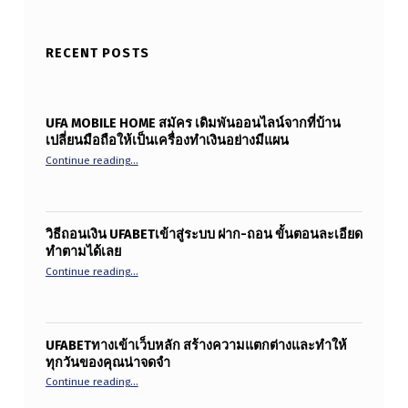
RECENT POSTS
UFA MOBILE HOME สมัคร เดิมพันออนไลน์จากที่บ้าน
เปลี่ยนมือถือให้เป็นเครื่องทำเงินอย่างมีแผน
“ufa mobile home สมัคร เดิมพันออนไลน์จากที่บ้าน เปลี่ยนมือ
Continue reading
…
วิธีถอนเงิน UFABETเข้าสู่ระบบ ฝาก-ถอน ขั้นตอนละเอียด
ทำตามได้เลย
“วิธีถอนเงิน ufabetเข้าสู่ระบบ ฝาก-ถอน ขั้นตอนละเอียดทำ
Continue reading
…
UFABETทางเข้าเว็บหลัก สร้างความแตกต่างและทำให้
ทุกวันของคุณน่าจดจำ
“UFABETทางเข้าเว็บหลัก สร้างความแตกต่างและทำให้ทุกว
Continue reading
…