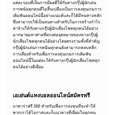
แต่ละรอบที่เป็นการมีผลดีให้กับทางกรุ๊ปผู้นักเล่น
การพนันทุกคนที่ไม่สิ้นเปลืองเป็นการลงทุนเกมการ
เดิมพันออนไลน์นี้อย่างแน่แท้และก็ได้มีหนทางหลัก
ซึ่งสามารถใช้เป็นหนทางสำหรับในการสร้างกำไร
ค่าจ้างให้กับทางกรุ๊ปผู้นักเสี่ยงโชคทุกคนได้อย่าง
มากมายมหาศาลที่ตรงต่อจุดหมายของทางกรุ๊ปผู้
นักเสี่ยงโชคทุกคนได้อย่างโดยตรงรวมทั้งที่สำคัญ
กรุ๊ปผู้นักเล่นการพนันทุกคนยังสามารถหลบหลีก
การเสี่ยงสำหรับเพื่อการลงทุนเกมการเดิมพัน
ออนไลน์นี้ในแต่ละให้กับทางกรุ๊ปผู้นักเสี่ยงโชคทุก
คนได้อย่างดีเยี่ยม
เอเย่นต์แทงบอลออนไลน์สมัครฟรี
บาคาร่าฟรี 300 สำหรับเพื่อการลงทุนที่จะทำให้
พวกเราได้โอกาสและก็แนวทางที่เยี่ยมในทุกหน