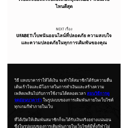
ไหนดีสุด
NEXT เรื่อง
UFABETเว็บพนันออนไลน์ที่ปลอดภัย ความสงบใจ
และความปลอดภัยในทุกการเดิมพันของคุณ
วิธี แทงบาคาร่าให้ได้เงิน จะทำให้สมาชิกได้รับความตื่น
เต้นเร้าใจและมีโอกาสในการทำเงินและสร้างความ
เพลิดเพลินไปกับการใช้งานได้ตลอดเวลา
สอนวิธีการดู
จุดอ่อนบาคาร่า
ในรูปแบบของการเดิมพันภายในเว็บไซต์
ทุกเกมกีฬาภายในเว็บ
ที่ได้เปิดให้เดิมพันสมาชิกก็จะได้รับเงินจริงอย่างแน่นอน
ซึ่งในรูปแบบของการเดิมพันภายในเว็บไซต์มีทั้งกีฬาไม่