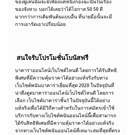
ของผู้เล่นนั้นจะมีเพียงแค่หนึ่งกองฉะนั้นในเรื่อง
ของจังหวะ บอกได้เลยว่าได้โอกาส 50 50 ดี
มากกว่าการเดิมพันต้นแบบอื่น ที่นายมือนั้นจะมี
การเอารัดเอาเปรียบน้อย
สนใจรับโปรโมชั่นโบนัสฟรี
บาคาร่าออนไลน์เว็บไซต์ไหนดี โดยการได้รับสิทธิ
พิเศษที่มีความคุ้มราคาได้อย่างแท้จริงกับทาง
เว็บไซต์พนันบาคาร่าเยี่ยมที่สุด 2020 ในปัจจุบันที่
น่าดึงดูดบาคาร่าออนไลน์เว็บไซต์ไหนดี โดยการ
เลือก เว็บไซต์บาคาร่าชั้น1 ในปัจจุบันนี้ได้อย่าง
แท้จริงเพื่อได้มีวิถีทางสำหรับในการสมัครเข้าใช้
บริการกับทางเว็บไซต์พนันออนไลน์นี้เพื่อสามารถ
ได้รับสิทธิพิเศษที่มีความคุ้มราคาได้อย่างแท้จริง
จากทางเว็บไซต์พนันออนไลน์ที่เหมาะสมที่สุดที่ตรง