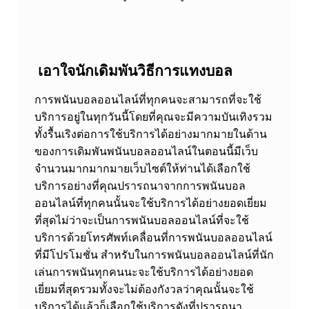
เอาใจนักเดิมพันวิธีการแทงบอล
การพนันบอลออนไลน์ที่ทุกคนจะสามารถที่จะใช้
บริการอยู่ในทุกวันนี้โดยที่คุณจะมีความบันเทิงรวม
ทั้งรื้นเริงต่อการใช้บริการได้อย่างมากมายในด้าน
ของการเดิมพันพนันบอลออนไลน์ในตอนนี้มีเว็บ
จำนวนมากมากมายเว็บไซต์ให้ท่านได้เลือกใช้
บริการอย่างที่คุณปรารถนาจากการพนันบอล
ออนไลน์ที่ทุกคนนั้นจะใช้บริการได้อย่างยอดเยี่ยม
ที่สุดไม่ว่าจะเป็นการพนันบอลออนไลน์ที่จะใช้
บริการด้วยโทรศัพท์เคลื่อนที่การพนันบอลออนไลน์
ที่มีโปรโมชั่น​ สำหรับในการพนันบอลออนไลน์ที่นัก
เล่นการพนันทุกคนนะจะใช้บริการได้อย่างยอด
เยี่ยมที่สุดรวมทั้งจะไม่ต้องกังวลว่าคุณนั้นจะใช้
บริการได้แล้วก็เลือกใช้บริการดังที่ปรารถนา