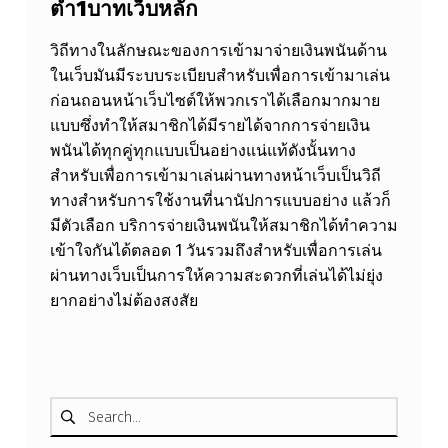
ต่ำ1บาทเว็บหลัก
วิถีทางในลักษณะของการเข้ามาจ่ายเงินพนันด้าน
ในเว็บมันมีระบบระเบียบสำหรับเพื่อการเข้ามาเล่น
ก่อนถอนหน้าเว็บไซต์ให้พวกเราได้เลือกมากมาย
แบบซึ่งทำให้สมาชิกได้มีรายได้จากการจ่ายเงิน
พนันได้ทุกคู่ทุกแบบเป็นอย่างแน่แท้ดังนั้นทาง
สำหรับเพื่อการเข้ามาเล่นผ่านทางหน้าเว็บเป็นวิถี
ทางสำหรับการใช้งานที่นานัปการแบบอย่าง แล้วก็
มีตัวเลือก บริการจ่ายเงินพนันให้สมาชิกได้ทำความ
เข้าใจกันได้ตลอด 1 วันรวมถึงสำหรับเพื่อการเล่น
ผ่านทางเว็บเป็นการให้ความสะดวกที่เล่นได้ไม่ยุ่ง
ยากอย่างไม่ต้องสงสัย
Skip back to main navigation
ค้นหาสำหรับ: