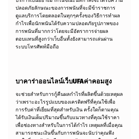
บริการเป็นอย่างมากในขณะนี้ที่กำลังจะได้รับความ
ปลอดภัยลักษณะของการพนันที่จะมีข้าราชการ
ดูแลบริการโดยตลอดในทุกๆครั้งของวิธีการทำผล
กำไรเพื่อนักพนันได้รับความปลอดภัยรูปภาพของ
การพนันที่มากกว่าโดยจะมีอัตราการจ่ายผล
ตอบแทนที่สูงกว่าเว็บอื่นทั้งยังสามารถเล่นผ่าน
ระบบโทรศัพท์มือถือ
บาคาร่าออนไลน์เว็บUFAค่าคอมสูง
จะช่วยสำหรับการกู้คืนผลกำไรที่ผลิตขึ้นด้วยเหตุผล
ว่าเพราะอะไรรูปแบบของเครดิตฟรีที่คุณใช้เพื่อ
การรับค่าที่เยี่ยมที่สุดสำหรับเงิน ครั้งใดก็ตามคุณ
ได้รับเงินเต็มปริมาณขึ้นกับแนวทางที่คุณใช้ราคา
เพื่อช่องทางสำหรับในการได้กำไร เหตุผลที่เมื่อคุณ
สามารถชนะเงินขึ้นกับการพนันจะนับว่าคุณพึง