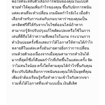
พอใจที่จะสลับตัวเลือกการพนันของคุณในแบบที่
ช่วยทำให้คุณเพิ่มกำไรของคุณ ขึ้นกับนักการพนัน
แต่ละคนที่จะทำเปลี่ยน เกมมีผลกำไรยังไง เมื่อตัว
เลือกสำหรับการเล่นกับเกมบาคาร่าของคุณเป็น
เครดิตฟรีที่ได้รับจากเว็บไซต์ออนไลน์ถ้าหาก
สามารถรู้จักปรับปรุงแก้ไขดัดแปลงหรือใช้ในการ
เล่นที่ดีถือได้ว่าความพึงพอใจในเกม กระบวนการ
ทำเงินบ่อยครั้งซึ่งแสดงว่าได้โอกาสให้ท่านได้กำไร
หลายทีในแต่ละครั้งมันง่ายดายยิ่งกว่าการเปลี่ยน
เกมด้วยตัวเองเนื่องจากเมื่อคุณสามารถทำเงินได้
มากที่สุดก็ซึ่งก็คือผลกำไรที่เกิดขึ้นในแต่ละครั้ง จัด
ว่าไม่สนใจน้อย ครั้งใดก็ตามคุณได้กำไรขึ้นกับคุณ
ที่จะปรับนิสัยเลือกการพนันของคุณให้เป็นจุดที่คุณ
เพียงจำต้องเรียนรู้หรือทำความเข้าใจกับพวกเขา
รวมทั้งได้โอกาสที่จะทำแบบนั้น เงินดีเลิศ