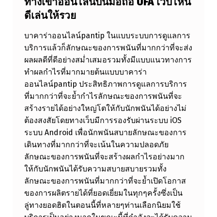
ทางเข้าออนไลน์บนมือถือ UFA เว็บไหน
ดีเล่นให้รวย
บาคาร่าออนไลน์pantip ในแบบระบบการดูแลการ
บริการแล้วก็ลักษณะของการพนันที่มากกว่าที่จะส่ง
ผลผลดีที่ดีอย่างสม่ำเสมอรวมทั้งมีแบบแนวทางการ
ทำผลกำไรที่มากมายต้นแบบบาคาร่า
ออนไลน์pantip ประสิทธิภาพการดูแลการบริการ
ที่มากกว่าที่จะย้ำกำไรลักษณะของการพนันที่จะ
สร้างรายได้อย่างใหญ่โตให้กับนักพนันได้อย่างไม่
ต้องสงสัยโดยทางเว็บมีการรองรับผ่านระบบ iOS
ระบบ Android เพื่อนักพนันสบายลักษณะของการ
เดินทางที่มากกว่าที่จะเน้นในความปลอดภัย
ลักษณะของการพนันที่จะสร้างผลกำไรอย่างมาก
ให้กับนักพนันได้รับความสบายสบายรวมทั้ง
ลักษณะของการพนันที่มากกว่าที่จะย้ำเปิดโอกาส
ของการผลิตรายได้ที่ยอดเยี่ยมในทุกๆครั้งซึ่งเป็น
ลู่ทางยอดฮิตในตอนนี้ที่หลายๆท่านเลือกนิยมใช้