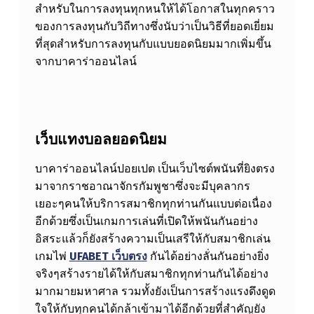
สำหรับในการลงทุนทุกหนให้ได้โอกาสในทุกคราว
U
ของการลงทุนกับวิถีทางซึ่งนับว่าเป็นวิธีที่ยอดเยี่ยม
F
ที่สุดสำหรับการลงทุนกับแบบยอดนิยมมากเพิ่มขึ้น
A
จากบาคาร่าออนไลน์
B
E
T
เว็บแทงบอลยอดนิยม
สั
บาคาร่าออนไลน์ปอยเปต เป็นเว็บไซต์พนันที่ยิงตรง
ม
มาจากราชอาณาจักรกัมพูชาซึ่งจะมีบุคลากร
ผั
เยอะๆคนให้บริการสมาชิกทุกท่านกันแบบต่อเนื่อง
ส
อีกด้วยซึ่งเป็นเกมการเล่นที่เปิดให้พนันกันอย่าง
อิสระแล้วก็ยังสร้างความเป็นเสรีให้กับสมาชิกเล่น
ป
เกมไพ่
UFABET เว็บตรง
กันได้อย่างลั่นกันอย่างยิ่ง
ร
จริงๆสร้างรายได้ให้กับสมาชิกทุกท่านกันได้อย่าง
ะ
มากมายมหาศาล รวมทั้งยังเป็นการสร้างแรงดึงดูด
ส
ใจให้กับทุกคนได้กล้าเข้ามาได้อีกด้วยที่สำคัญยัง