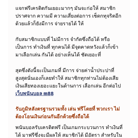
แจกฟรีเครดิตกันเยอะมากๆ มันจะก่อให้ สมาชิก
ปราศจาก ความมี ความเสี่ยงต่อการ เช็ดกทุจริตอีก
ด้วยแล้วก็ยังมีการ จ่ายรายได้ ให้
กับสมาชิกแบบที่ ไม่มีการ จำกัดซึ่งถือได้ หรือ
เป็นการ ทำเงินที่ ทุกคนได้ มีจุดคาดหวังแล้วก็เข้า
มาเลือกเล่น กันได้ อย่างเห็นได้ ชัดเยอะที่
สุดซึ่งดังนี้จะเป็นเกมที่ มีการ จ่ายค่าน้ำประปาที่
สูงสุดนั่นเองก็เลยทำให้ สมาชิกทุกท่านไม่ต้องเสีย
เงินเสียทองเยอะแยะในด้านการ เลือกเล่น อีกต่อไป
เว็บพนันบอล m88
รับภูมิหลังตรฐานรวมทั้ง เล่น ฟรีโดยที่ พวกเรา ไม่
ต้องโอนเงินก่อนกันอีกด้วยซึ่งถือได้
พนันบอลรับเครดิตฟรี เป็นเกมกระบวนการ ทำเงินที่
ได้ มาฟรีซึ่งจะมีผลให้ สมาชิกได้ มีอัตรา สำหรับใน