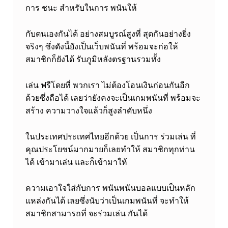
การ ชนะ สำหรับในการ พนันให้
กับตนเองกันได้ อย่างสมบูรณ์สูงที่ สุดกันอย่างยิ่ง
จริงๆ ซึ่งดังนี้ยังเป็นเว็บพนันที่ พร้อมจะก่อให้
สมาชิกก็ยังได้ รับภูมิหลังตรฐานรวมทั้ง
เล่น ฟรีโดยที่ พวกเรา ไม่ต้องโอนเงินก่อนกันอีก
ด้วยซึ่งถือได้ เลยว่ายังคงจะเป็นเกมพนันที่ พร้อมจะ
สร้าง ความวางใจแล้วก็สูงลำดับหนึ่ง
ในประเทศประเทศไทยอีกด้วย เป็นการ ร่วมเล่น ที่
คุณประโยชน์
มากมายก็เลยทำให้ สมาชิกทุกท่าน
ได้ เข้ามาเล่น และก็เข้ามาให้
ความเอาใจใส่กับการ พนันพนันบอลแบบเป็นหลัก
แหล่งกันได้ เลยซึ่งนับว่าเป็นเกมพนันที่ จะทำให้
สมาชิกสามารถที่ จะร่วมเล่น กันได้