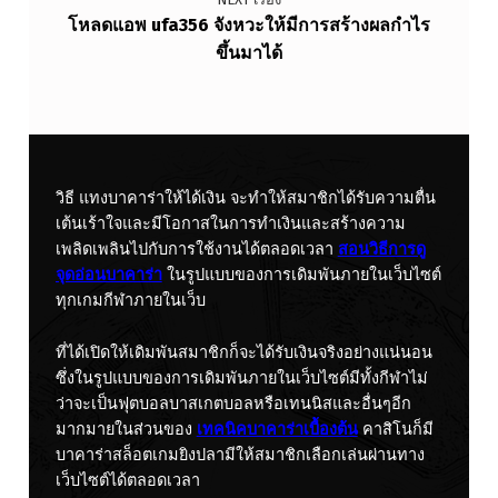
โหลดแอพ ufa356 จังหวะให้มีการสร้างผลกำไร
ขึ้นมาได้
วิธี แทงบาคาร่าให้ได้เงิน จะทำให้สมาชิกได้รับความตื่น
เต้นเร้าใจและมีโอกาสในการทำเงินและสร้างความ
เพลิดเพลินไปกับการใช้งานได้ตลอดเวลา
สอนวิธีการดู
จุดอ่อนบาคาร่า
ในรูปแบบของการเดิมพันภายในเว็บไซต์
ทุกเกมกีฬาภายในเว็บ
ที่ได้เปิดให้เดิมพันสมาชิกก็จะได้รับเงินจริงอย่างแน่นอน
ซึ่งในรูปแบบของการเดิมพันภายในเว็บไซต์มีทั้งกีฬาไม่
ว่าจะเป็นฟุตบอลบาสเกตบอลหรือเทนนิสและอื่นๆอีก
มากมายในส่วนของ
เทคนิคบาคาร่าเบื้องต้น
คาสิโนก็มี
บาคาร่าสล็อตเกมยิงปลามีให้สมาชิกเลือกเล่นผ่านทาง
เว็บไซต์ได้ตลอดเวลา