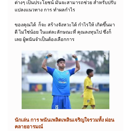
ต่างๆ เป็นประโยชน์ มันจะสามารถช่วย สำหรับปรับ
แปลงแนวทาง การ ทำผลกำไร
ของคุณได้ ก็จะ สร้างจังหวะได้ กำไรให้ เกิดขึ้นมา
ดี ไม่ใช่น้อย ในแต่ละลักษณะที่ คุณลงทุนไป ซึ่งก็
เลย ผู้พนันจำเป็นต้องเลือกการ
นักเล่น การ พนันเพลิดเพลินเจริญใจรวมทั้ง ผ่อน
คลายอารมณ์