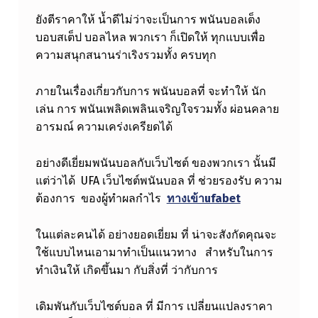
ยังตีราคาให้ น้ำดีไม่ว่าจะเป็นการ พนันบอลเต็ง
บอบสเต็ป บอลไหล พวกเรา ก็เปิดให้ ทุกแบบเพื่อ
ความสนุกสนานร่าเริงรวมทั้ง ครบทุก
ภายในเรื่องเกี่ยวกับการ พนันบอลที่ จะทำให้ นัก
เล่น การ พนันเพลิดเพลินเจริญใจรวมทั้ง ผ่อนคลาย
อารมณ์ ความเคร่งเครียดได้
อย่างดีเยี่ยมพนันบอลกับเว็บไซต์ ของพวกเรา นั้นมี
แต่ว่าได้ UFA เว็บไซต์พนันบอล ที่ ช่วยรองรับ ความ
ต้องการ ของผู้ทำผลกำไร
ทางเข้าufabet
ในแต่ละคนได้ อย่างยอดเยี่ยม ที่ น่าจะสังกัดคุณจะ
ใช้แบบไหนเอามาทำเป็นแนวทาง สำหรับในการ
ทำเงินให้ เกิดขึ้นมา กับสิ่งที่ ว่ากับการ
เดิมพันกับเว็บไซต์บอล ที่ มีการ เปลี่ยนแปลงราคา