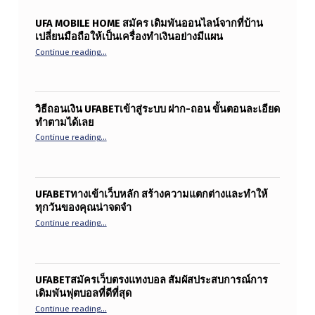
UFA MOBILE HOME สมัคร เดิมพันออนไลน์จากที่บ้าน
เปลี่ยนมือถือให้เป็นเครื่องทำเงินอย่างมีแผน
“ufa mobile home สมัคร เดิมพันออนไลน์จากที่บ้าน เปลี่ยนมือ
Continue reading
…
วิธีถอนเงิน UFABETเข้าสู่ระบบ ฝาก-ถอน ขั้นตอนละเอียด
ทำตามได้เลย
“วิธีถอนเงิน ufabetเข้าสู่ระบบ ฝาก-ถอน ขั้นตอนละเอียดทำ
Continue reading
…
UFABETทางเข้าเว็บหลัก สร้างความแตกต่างและทำให้
ทุกวันของคุณน่าจดจำ
“UFABETทางเข้าเว็บหลัก สร้างความแตกต่างและทำให้ทุกว
Continue reading
…
UFABETสมัครเว็บตรงแทงบอล สัมผัสประสบการณ์การ
เดิมพันฟุตบอลที่ดีที่สุด
“UFABETสมัครเว็บตรงแทงบอล สัมผัสประสบการณ์การเดิมพันฟุต
Continue reading
…