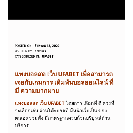
แ
POSTED ON:
สิงหาคม 13, 2022
WRITTEN BY:
admins
ท
CATEGORIZED IN:
UFABET
ง
แทงบอลสด เว็บ UFABET เพื่อสามารถ
บ
เจอกับเกมการ เดิมพันบอลออนไลน์ ที่
อ
มี ความมากมาย
ล
ส
แทงบอลสด เว็บ UFABET
โดยการ เลือกที่ ดี ควรที่
จะเลือกเล่น ผ่านโต๊ะบอลที่ มีหน้าเว็บเป็น ของ
ด
ตนเอง รวมทั้ง มีมาตรฐานครบถ้วนบริบูรณ์ด้าน
เ
บริการ