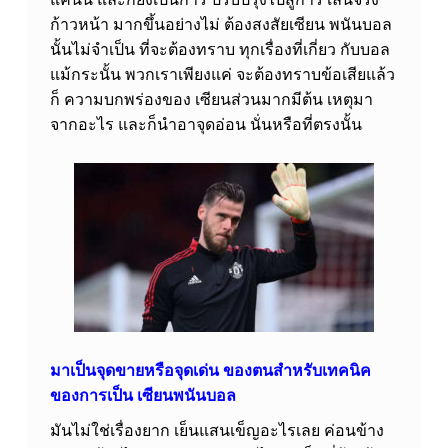
ก้าวหน้า มากขึ้นอย่างไม่ ต้องสงสัยเซียน พนันบอล
นั้นไม่จำเป็น ที่จะต้องทราบ ทุกเรื่องที่เกี่ยว กับบอล
แม้กระนั้น พวกเราเพียงแค่ จะต้องทราบข้อเสียแล้ว
ก็ ความบกพร่องของ เซียนส่วนมากมีต้น เหตุมา
จากอะไร และก็นำอาจุดอ่อน นั่นหรือที่ตรงนั้น
มาเป็นจุดขายหรือจุดเด่น ของตนสำหรับเทคนิค
ของการเป็น เซียนพนันบอล
มันไม่ใช่เรื่องยาก เย็นแสนเข็ญอะไรเลย ค่อนข้าง