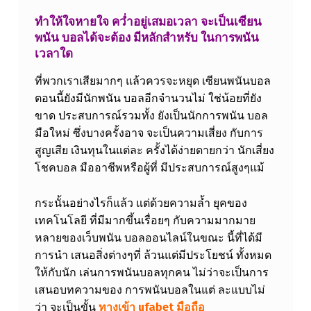
ทำให้ใจหายใจ คว่ำอยู่เสมอเวลา จะเป็นเซียน
พนัน บอลได้จะต้อง มีหลักสำหรับ ในการพนัน
เวลาใด
ที่พวกเราเสียมากๆ แล้วควรจะหยุด เซียนพนันบอล
ตอนนี้ยังมีนักพนัน บอลอีกจำนวนไม่ ใช่น้อยที่ยัง
ขาด ประสบการณ์รวมทั้ง ยังเป็นนักการพนัน บอล
มือใหม่ ซึ่งบางครั้งอาจ จะเป็นความเสี่ยง กับการ
สูญเสีย เงินทุนในแต่ละ ครั้งได้ง่ายดายกว่า นักเสี่ยง
โชคบอล มืออาชีพหรือผู้ที่ มีประสบการณ์สูงๆแม้
กระนั้นอย่างไรก็แล้ว แต่ด้วยความล้ำ ยุคของ
เทคโนโลยี ที่มีมากขึ้นเรื่อยๆ กับความมากมาย
หลายของเว็บพนัน บอลออนไลน์ในขณะ นี้ที่ได้มี
การนำ เสนอสิ่งต่างๆที่ ล้วนแต่มีประโยชน์ ทั้งหมด
ให้กับนัก เล่นการพนันบอลทุกคน ไม่ว่าจะเป็นการ
เสนอบทความของ การพนันบอลในแต่ ละแบบไม่
ว่า จะเป็นขั้น
ทางเข้า ufabet มือถือ