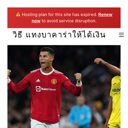
Hosting plan for this site has expired.
Renew
now
to avoid service disruption.
Skip to footer
Skip to main navigation
Skip to main content
วิธี แทงบาคาร่าให้ได้เงิน
MOBILE 