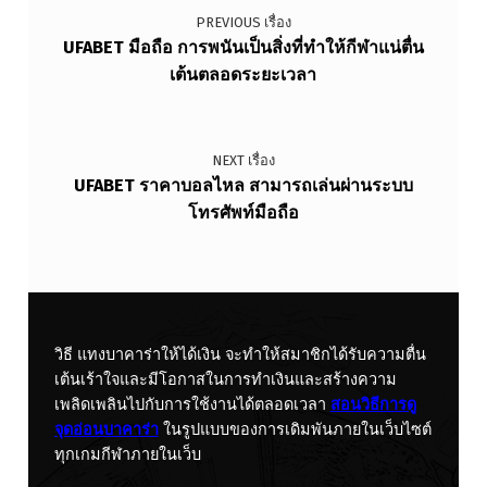
PREVIOUS เรื่อง
UFABET มือถือ การพนันเป็นสิ่งที่ทำให้กีฬาแน่ตื่น
เต้นตลอดระยะเวลา
NEXT เรื่อง
UFABET ราคาบอลไหล สามารถเล่นผ่านระบบ
โทรศัพท์มือถือ
วิธี แทงบาคาร่าให้ได้เงิน จะทำให้สมาชิกได้รับความตื่น
เต้นเร้าใจและมีโอกาสในการทำเงินและสร้างความ
เพลิดเพลินไปกับการใช้งานได้ตลอดเวลา
สอนวิธีการดู
จุดอ่อนบาคาร่า
ในรูปแบบของการเดิมพันภายในเว็บไซต์
ทุกเกมกีฬาภายในเว็บ