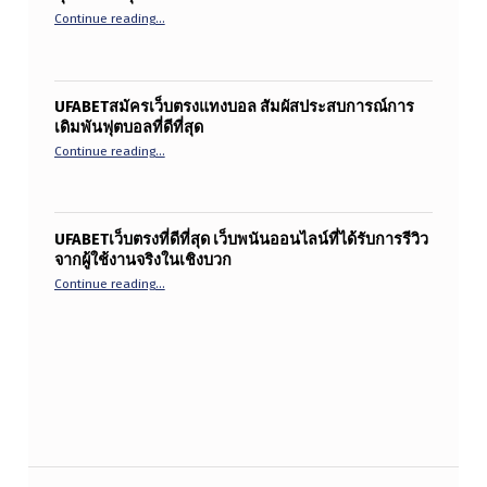
“UFABETทางเข้าเว็บหลัก สร้างความแตกต่างและทำให้ทุกว
Continue reading
…
UFABETสมัครเว็บตรงแทงบอล สัมผัสประสบการณ์การ
เดิมพันฟุตบอลที่ดีที่สุด
“UFABETสมัครเว็บตรงแทงบอล สัมผัสประสบการณ์การเดิมพันฟุต
Continue reading
…
UFABETเว็บตรงที่ดีที่สุด เว็บพนันออนไลน์ที่ได้รับการรีวิว
จากผู้ใช้งานจริงในเชิงบวก
“UFABETเว็บตรงที่ดีที่สุด เว็บพนันออนไลน์ที่ได้รับการรีวิวจา
Continue reading
…
แนะแนวเรื่อง