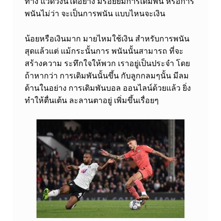
ทาง แวดวงนี้ได้อย่าง มีรอยยิ้มการเดิมพัน หรือการ
ที่
พนันไม่ว่า จะเป็นการพนัน แบบไหนจะเงิน
จ
น้อยหรือเงินมาก มายไหมใช้เงิน สำหรับการพนัน
ะ
สุดแล้วแต่ แม้กระนั้นการ พนันนั้นสามารถ ที่จะ
เ
สร้างความ ระทึกใจให้พวก เราอยู่เป็นประจำ โดย
กิ
ถ้าหากว่า การเดิมพันนั้นขึ้น กับลูกกลมๆนั้น มีลม
ด้านในอย่าง การเดิมพันบอล ออนไลน์ด้วยแล้ว ยิ่ง
ด
ทำให้ตื่นเต้น ละลานตาอยู่ เพิ่มขึ้นเรื่อยๆ
ขึ้
น
ไ
ด้
ง่
า
ย