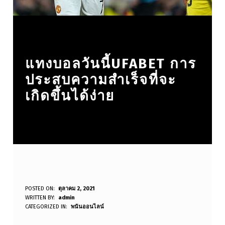
แทงบอลวันนี้UFABET การ
ประสบความสำเร็จที่จะ
เกิดขึ้นได้ง่าย
แ
POSTED ON:
ตุลาคม 2, 2021
WRITTEN BY:
admin
ท
CATEGORIZED IN:
พนันออนไลน์
ง