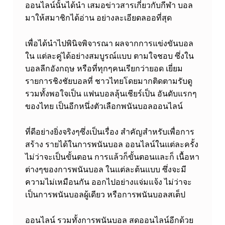
ออนไลน์นั้นได้นำ เสมอข่าวสารเกี่ยวกับกีฬา บอล
มาให้สมาชิกได้อ่าน อย่างละเอียดลออที่สุด
เพื่อได้นำไปพินิจพิจารณา ผลจากการแข่งขันบอล
ใน แต่ละคู่ได้อย่างสมบูรณ์แบบ ตามใจชอบ ซึ่งใน
บอลลีกอังกฤษ หรือที่ทุกๆคนเรียกว่ายอด เยี่ยม
รายการชิงชัยบอลที่ ชาวไทยโดยมากติดตามรับดู
รวมทั้งพอใจเป็น แฟนบอลลุ้นเชียร์เป็น อันดับแรกๆ
ของไทย เป็นอีกหนึ่งตัวเลือกพนันบอลออนไลน์
ที่ดีอย่างยิ่งจริงๆซึ่งเป็นเรื่อง สำคัญสำหรับเพื่อการ
สร้าง รายได้ในการพนันบอล ออนไลน์ในแต่ละครั้ง
ไม่ว่าจะเป็นขั้นตอน การแล้วก็ขั้นตอนและก็ เนื้อหา
ต่างๆของการพนันบอล ในแต่ละต้นแบบ ซึ่งจะมี
ความไม่เหมือนกัน ออกไปอย่างแจ่มแจ้ง ไม่ว่าจะ
เป็นการพนันบอลผู้เดียว หรือการพนันบอลสเต็ป
ออนไลน์ รวมทั้งการพนันบอล สดออนไลน์อีกด้วย