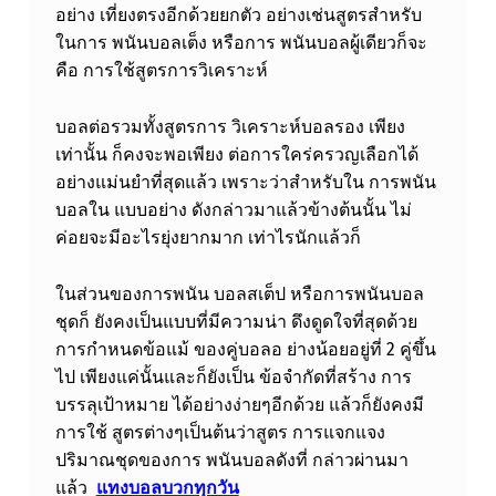
อย่าง เที่ยงตรงอีกด้วยยกตัว อย่างเช่นสูตรสำหรับ
ในการ พนันบอลเต็ง หรือการ พนันบอลผู้เดียวก็จะ
คือ การใช้สูตรการวิเคราะห์
บอลต่อรวมทั้งสูตรการ วิเคราะห์บอลรอง เพียง
เท่านั้น ก็คงจะพอเพียง ต่อการใคร่ครวญเลือกได้
อย่างแม่นยำที่สุดแล้ว เพราะว่าสำหรับใน การพนัน
บอลใน แบบอย่าง ดังกล่าวมาแล้วข้างต้นนั้น ไม่
ค่อยจะมีอะไรยุ่งยากมาก เท่าไรนักแล้วก็
ในส่วนของการพนัน บอลสเต็ป หรือการพนันบอล
ชุดก็ ยังคงเป็นแบบที่มีความน่า ดึงดูดใจที่สุดด้วย
การกำหนดข้อแม้ ของคู่บอลอ ย่างน้อยอยู่ที่ 2 คู่ขึ้น
ไป เพียงแค่นั้นและก็ยังเป็น ข้อจำกัดที่สร้าง การ
บรรลุเป้าหมาย ได้อย่างง่ายๆอีกด้วย แล้วก็ยังคงมี
การใช้ สูตรต่างๆเป็นต้นว่าสูตร การแจกแจง
ปริมาณชุดของการ พนันบอลดังที่ กล่าวผ่านมา
แล้ว
แทงบอลบวกทุกวัน