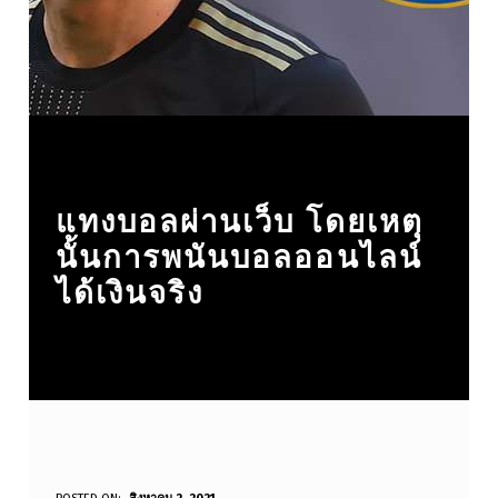
แทงบอลผ่านเว็บ โดยเหตุ
นั้นการพนันบอลออนไลน์
ได้เงินจริง