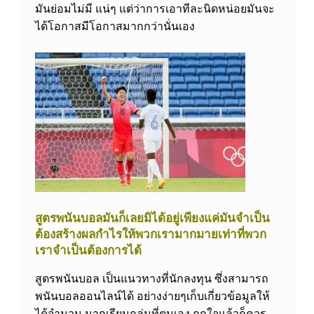
มันย่อมไม่มี แน่ๆ แต่ว่าการเอาทีละนิดหน่อยมันจะ
ได้โอกาสมีโอกาสมากกว่านั่นเอง
สูตรพนันบอลมันก็เลยมิได้อยู่เพียงแค่มันจำเป็น
ต้องสร้างผลกำไรให้พวกเรามากมายเท่าที่พวก
เราจำเป็นต้องการได้
สูตรพนันบอล เป็นแนวทางที่นักลงทุน ซึ่งสามารถ
พนันบอลออนไลน์ได้ อย่างง่ายๆเก็บเกี่ยวข้อมูลให้
ได้จำนวน มากเรียนกลุ่มที่ตนเอง ถูกใจแล้วก็ควร