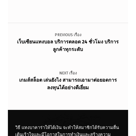
แนะแนวเรื่อง
PREVIOUS เรื่อง
เว็บเซียนแทงบอล บริการตลอด 24 ชั่วโมง บริการ
ลูกค้าทุกระดับ
NEXT เรื่อง
เกมส์สล็อต เล่นยังไง สามารถเอามาต่อยอดการ
ลงทุนได้อย่างดีเยี่ยม
วิธี แทงบาคาร่าให้ได้เงิน จะทำให้สมาชิกได้รับความตื่น
เต้นเร้าใจและมีโอกาสในการทำเงินและสร้างความ