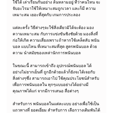
ใช้ได้ เล่าเรียนกันอย่าง ล้นหลามอยู่ ที่ว่าคนไหน จะ
จับอะไรมาใช้ให้เหมาะสมถูกเวลา และก็มี ความ
เหมาะสม เยอะที่สุดกับ เกมการประลอง
แต่ละครั้ง วิธีต่างๆจะใช้สิ่งเดียวมิได้จะต้อง มอง
ความเหมาะสม กับการแข่งขันชิงชัยด้วย มองสิ่งที่
ก่อให้เกิด ความเสี่ยงเพราะถ้าหากใช้เคล็ดลับ พนัน
บอล แบบไหน ที่เหมาะสมที่สุด สูตรพนันบอล ด้วย
ความ นำสมัยของเหล่านักการพนันบอล
ในขณะนี้ สามารถเข้าถึง อุปกรณ์พนันบอล ได้
อย่างไม่ยากเย็นที่ ถูกอีกด้วยแล้วก็ยังจะได้เจอกับ
สิ่งต่างๆซึ่ง สามารถเอาไป ใช้คุณประโยชน์สำหรับ
เพื่อการพนันบอลใน ทุกๆแบบอย่างได้อย่างมี
คุณภาพได้แก่ จากมีการเสนอ สื่อต่างๆ
สำหรับการ พนันบอลในแต่ละแบบ อย่างเพื่อใช้เป็น
แถวทางที่ ยอดเยี่ยม สำหรับการ เลือกวางเดิมพันได้