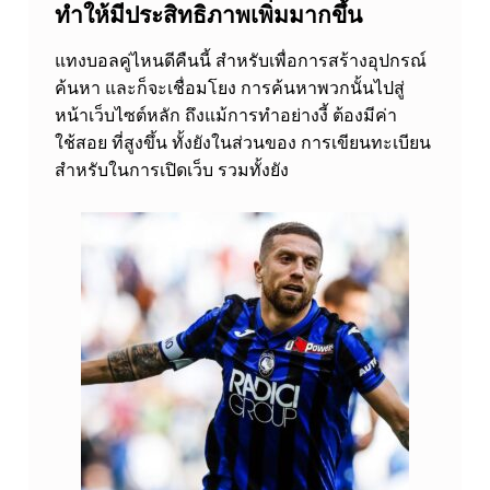
ทำให้มีประสิทธิภาพเพิ่มมากขึ้น
ล
คู่
แทงบอลคู่ไหนดีคืนนี้
สำหรับเพื่อการสร้างอุปกรณ์
ค้นหา และก็จะเชื่อมโยง การค้นหาพวกนั้นไปสู่
ไ
หน้าเว็บไซต์หลัก ถึงแม้การทำอย่างงี้ ต้องมีค่า
ห
ใช้สอย ที่สูงขึ้น ทั้งยังในส่วนของ การเขียนทะเบียน
น
สำหรับในการเปิดเว็บ รวมทั้งยัง
ดี
คื
น
นี้
มี
แ
น
ว
ท