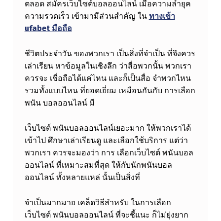
ตลอด สมัครเว็บไซต์บอลออนไลน์ เมื่อความล้ำยุค
ความรวดเร็ว เข้ามามีส่วนสำคัญ ใน
ทางเข้า
ufabet มือถือ
ชีวิตประจำวัน ของพวกเรา เป็นสิ่งที่จำเป็น ที่จึงควร
เล่าเรียน หาข้อมูลในเชิงลึก ว่าสื่อพวกนั้น พวกเรา
ควรจะ เชื่อถือได้แค่ไหน และก็เป็นสื่อ จำพวกไหน
รวมทั้งแบบไหน ที่ยอดเยี่ยม เหมือนกันกับ การเลือก
พนัน บอลออนไลน์ มี
เว็บไซต์ พนันบอลออนไลน์เยอะมาก ให้พวกเราได้
เข้าไป ศึกษาเล่าเรียนดู และเลือกใช้บริการ แต่ว่า
พวกเรา ควรจะมองว่า การ เลือกเว็บไซต์ พนันบอล
ออนไลน์ ที่เหมาะสมที่สุด ให้กับนักพนันบอล
ออนไลน์ ทั้งหลายแหล่ นั้นเป็นสิ่งที่
จำเป็นมากมาย เคล็ดวิธีสำหรับ ในการเลือก
เว็บไซต์ พนันบอลออนไลน์ ที่จะชี้แนะ ก็ไม่ยุ่งยาก