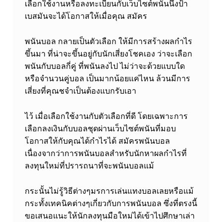
เลือกใช้งานหรือลงทะเบียนกับเว็บไซต์พนันนึงป้า
เบสมันจะได้โอกาสให้เมื่อคุณ สมัคร
พนันบอล กลายเป็นตัวเลือก ให้มีการสร้างผลกำไร
ขึ้นมา ที่น่าจะขึ้นอยู่กับนักเสี่ยงโชคเอง ว่าจะเลือก
พนันกับบอลกี่คู่ ที่พนันลงไป ไม่ว่าจะด้วยแบบใด
หรือจำนวนคู่บอล เป็นมากน้อยแค่ไหน ล้วนมีการ
เสี่ยงที่คุณชจำเป็นต้องแบกรับเอา
ไว้ เมื่อเลือกใช้งานกับตัวเลือกที่ดี โดยเฉพาะการ
เลือกลงเงินกับบอลชุดผ่านเว็บไซต์พนันที่มอบ
โอกาสให้กับคุณได้กำไรได้ สมัครพนันบอล
เนื่องจากว่าการพนันบอลสำหรับนักหาผลกำไรที่
ลงทุนใหม่ที่ปรารถนาที่จะพนันบอลแม้
กระนั้นไม่รู้วิธีต่างๆมรการเล่นแทงบอลเลยหรือแม้
กระทั้งเทคนิคต่างๆเกี่ยวกับการพนันบอล ซึ่งที่ตรงนี้
ขอเสนอแนะให้นักลงทุนมือใหม่ได้เข้าไปศึกษาเล่า