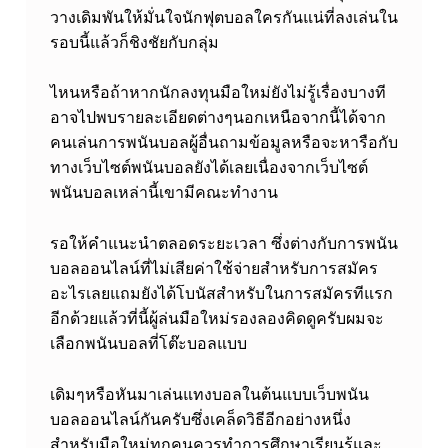
วางเดิมพันให้มั่นใจนักฟุตบอลใครกันแน่ที่ลงเล่นใน
รอบนี้แล้วก็ชิงชัยกับกลุ่ม
ไหนหรือถ้าหากนักลงทุนมือใหม่ยังไม่รู้เรื่องบางที
อาจไปพบรายละเอียดต่างๆนอกเหนือจากนี้ได้จาก
คนเล่นการพนันบอลผู้อื่นถามข้อมูลหรือจะหารือกับ
ทางเว็บไซต์พนันบอลยังได้เลยเนื่องจากเว็บไซต์
พนันบอลเหล่านี้เขามีคณะทำงาน
รอให้คำแนะนำตลอดระยะเวลา ซึ่งต่างกับการพนัน
บอลออนไลน์ที่ไม่เสียค่าใช้จ่ายสำหรับการสมัคร
อะไรเลยแถมยังได้โบนัสสำหรับในการสมัครทีแรก
อีกด้วยแล้วที่นี้ผู้ล่นมือใหม่รองลองคิดดูครับผมจะ
เลือกพนันบอลที่โต๊ะบอลแบบ
เดิมๆหรือหันมาเล่นแทงบอลในต้นแบบเว็บพนัน
บอลออนไลน์กันครับซึ่งเคล็ดวิธีอีกอย่างหนึ่ง
สำหรับมือใหม่ทุกคนควรทำการศึกษาเรียนรู้และ