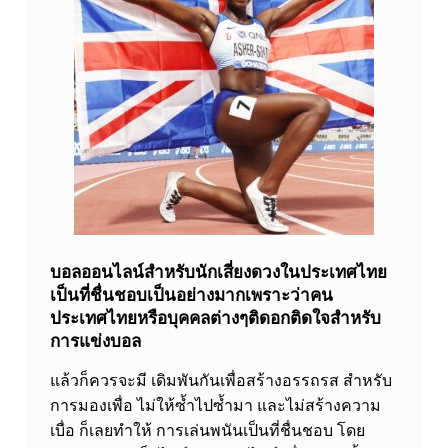
บอลออนไลน์สำหรับนักเสี่ยงดวงในประเทศไทย
เป็นที่ชื่นชอบเป็นอย่างมากเพราะว่าคน
ประเทศไทยหรือบุคคลต่างๆ
ติดอกติดใจสำหรับ
การแข่งบอล
แล้วก็ควรจะมี เดิมพันกันเพื่อสร้างอรรถรส สำหรับ
การมองเพื่อ ไม่ให้ซ้ำไปซ้ำมา และไม่สร้างความ
เบื่อ ก็เลยทำให้ การเล่นพนันเป็นที่ชื่นชอบ โดย