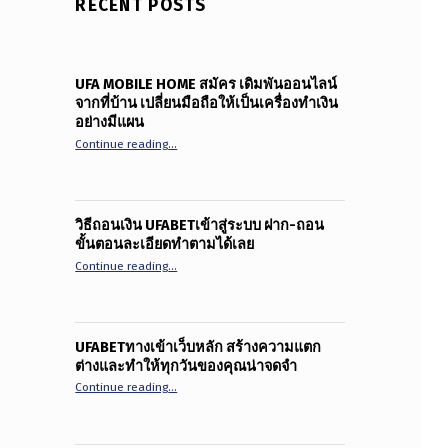
RECENT POSTS
UFA MOBILE HOME สมัคร เดิมพันออนไลน์
จากที่บ้าน เปลี่ยนมือถือให้เป็นเครื่องทำเงิน
อย่างมีแผน
“ufa mobile home สมัคร เดิมพันออนไลน์จากที่บ้าน เปลี่
Continue reading
…
วิธีถอนเงิน UFABETเข้าสู่ระบบ ฝาก-ถอน
ขั้นตอนละเอียดทำตามได้เลย
“วิธีถอนเงิน ufabetเข้าสู่ระบบ ฝาก-ถอน ขั้นตอนละเอี
Continue reading
…
UFABETทางเข้าเว็บหลัก สร้างความแตก
ต่างและทำให้ทุกวันของคุณน่าจดจำ
“UFABETทางเข้าเว็บหลัก สร้างความแตกต่างและทำให้
Continue reading
…