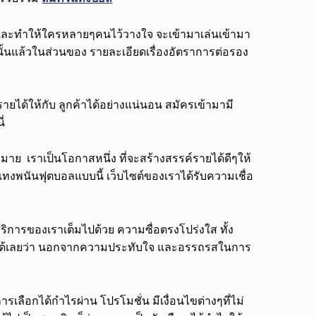
ือ และทำให้ใครหลายๆคนไว้วางใจ จะเข้ามาเล่นเข้ามา
นั้นแล้วในส่วนของ รายละเอียดเรื่องอัตราการต่อรอง
ายได้ให้กับ ลูกค้าได้อย่างแน่นอน สมัครเข้ามามี
ี่
กมาย เราเป็นโอกาสหนึ่ง ที่จะสร้างสรรค์รายได้ดีๆให้
พนันฟุตบอลแบบนี้ เว็บไซต์ของเราได้รับความเชื่อ
บริการของเราเต็มไปด้วย ความซื่อตรงโปร่งใส ทั้ง
ั่นได้เลยว่า นอกจากความประทับใจ และอรรถรสในการ
นการเลือกได้กำไรผ่าน โปรโมชั่น มีเงื่อนไขต่างๆที่ไม่