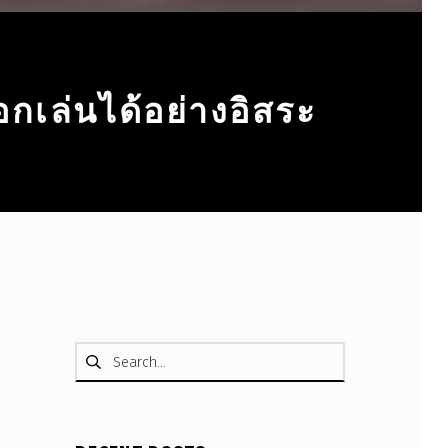
กเล่นได้อย่างอิสระ
ค้นหาสำหรับ: