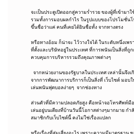
ม
จะเป็นประตูเปิดออกสู่ความร่ำรวย ของผู้ที่เข้า
า
รวมทั้งการมอบผลกำไร ในรูปแบบของโปรโมชั่นโบน
ขึ้นชื่อว่าแค่ คนที่เคยได้ยินชื่อทั้ง จากทางตรง
ร
ถ
หรือทางอ้อม ก็น่าจะ ไว้วางใจได้ ในระดับหนึ่งเพรา
ที่ตั้งและบริษัทอยู่ในประเทศ ที่การพนันเป็นสิ่
อ
ควบคุมการบริหารรวมถึงคุณภาพต่างๆ
ย
จากหน่วยงานของรัฐบาลในประเทศ เหล่านั้นจึงเกิด
า
จากการพัฒนาการบริการก็เป็นสิ่งที่ เว็บไซต์ มอบ
เล่นพนันฟุตบอลง่ายๆ จากช่องทาง
ก
ร
ส่วนตัวที่มีความปลอดภัยสูง คือหน้าจอโทรศัพท์มื
เล่นอยู่บนเตียงที่บ้าน
วันนี้โอกาสต่างๆมากมาย กำลัง
ว
สมาชิกกับเว็บไซต์นี้ คงไม่ใช่เรื่องแปลก
ม
หรือเรื่องที่สุ่มเสี่ยงอะไร เพราะความมีมาตรฐาน ของเ