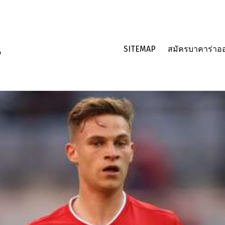
น
SITEMAP
สมัครบาคาร่าอ