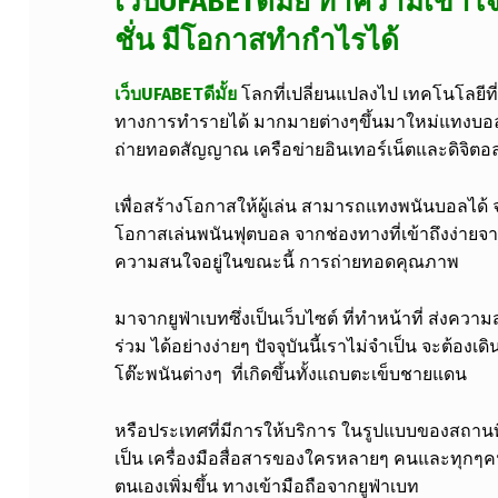
เว็บUFABETดีมั้ย ทำความเข้า
U
ชั่น มีโอกาสทำกำไรได้
F
เว็บUFABETดีมั้ย
โลกที่เปลี่ยนแปลงไป เทคโนโลยีที
A
ทางการทำรายได้ มากมายต่างๆขึ้นมาใหม่แทงบอลม
ถ่ายทอดสัญญาณ เครือข่ายอินเทอร์เน็ตและดิจิต
B
E
เพื่อสร้างโอกาสให้ผู้เล่น สามารถแทงพนันบอลได้
โอกาสเล่นพนันฟุตบอล จากช่องทางที่เข้าถึงง่าย
T
ความสนใจอยู่ในขณะนี้ การถ่ายทอดคุณภาพ
ดี
มาจากยูฟ่าเบทซึ่งเป็นเว็บไซต์ ที่ทำหน้าที่ ส่งค
มั้
ร่วม ได้อย่างง่ายๆ ปัจจุบันนี้เราไม่จำเป็น จะต้อ
โต๊ะพนันต่างๆ ที่เกิดขึ้นทั้งแถบตะเข็บชายแดน
ย
ส
หรือประเทศที่มีการให้บริการ ในรูปแบบของสถานที่เล
เป็น เครื่องมือสื่อสารของใครหลายๆ คนและทุกๆคน
า
ตนเองเพิ่มขึ้น ทางเข้ามือถือจากยูฟ่าเบท