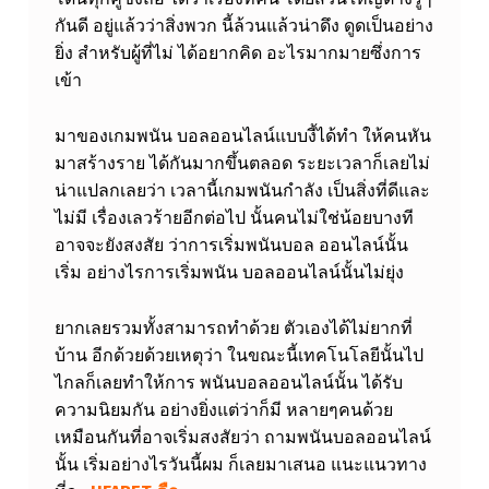
กันดี อยู่แล้วว่าสิ่งพวก นี้ล้วนแล้วน่าดึง ดูดเป็นอย่าง
ยิ่ง สำหรับผู้ที่ไม่ ได้อยากคิด อะไรมากมายซึ่งการ
เข้า
มาของเกมพนัน บอลออนไลน์แบบงี้ได้ทำ ให้คนหัน
มาสร้างราย ได้กันมากขึ้นตลอด ระยะเวลาก็เลยไม่
น่าแปลกเลยว่า เวลานี้เกมพนันกำลัง เป็นสิ่งที่ดีและ
ไม่มี เรื่องเลวร้ายอีกต่อไป นั้นคนไม่ใช่น้อยบางที
อาจจะยังสงสัย ว่าการเริ่มพนันบอล ออนไลน์นั้น
เริ่ม อย่างไรการเริ่มพนัน บอลออนไลน์นั้นไม่ยุ่ง
ยากเลยรวมทั้งสามารถทำด้วย ตัวเองได้ไม่ยากที่
บ้าน อีกด้วยด้วยเหตุว่า ในขณะนี้เทคโนโลยีนั้นไป
ไกลก็เลยทำให้การ พนันบอลออนไลน์นั้น ได้รับ
ความนิยมกัน อย่างยิ่งแต่ว่าก็มี หลายๆคนด้วย
เหมือนกันที่อาจเริ่มสงสัยว่า ถามพนันบอลออนไลน์
นั้น เริ่มอย่างไรวันนี้ผม ก็เลยมาเสนอ แนะแนวทาง