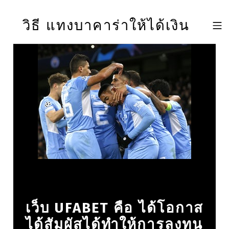
Skip to footer
Skip to main navigation
Skip to main content
วิธี แทงบาคาร่าให้ได้เงิน
MOBILE 
เว็บ UFABET คือ ได้โอกาส
ได้สัมผัสได้ทำให้การลงทุน