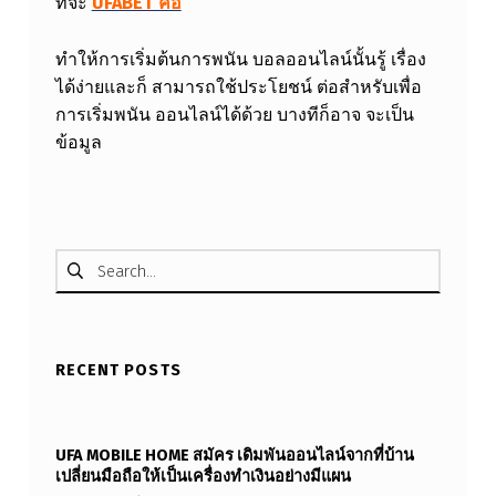
ที่จะ
UFABET คือ
ทำให้การเริ่มต้นการพนัน บอลออนไลน์นั้นรู้ เรื่อง
ได้ง่ายและก็ สามารถใช้ประโยชน์ ต่อสำหรับเพื่อ
การเริ่มพนัน ออนไลน์ได้ด้วย บางทีก็อาจ จะเป็น
ข้อมูล
Skip back to main navigation
ค้นหาสำหรับ:
RECENT POSTS
UFA MOBILE HOME สมัคร เดิมพันออนไลน์จากที่บ้าน
เปลี่ยนมือถือให้เป็นเครื่องทำเงินอย่างมีแผน
“ufa mobile home สมัคร เดิมพันออนไลน์จากที่บ้าน เปลี่ยนมือ