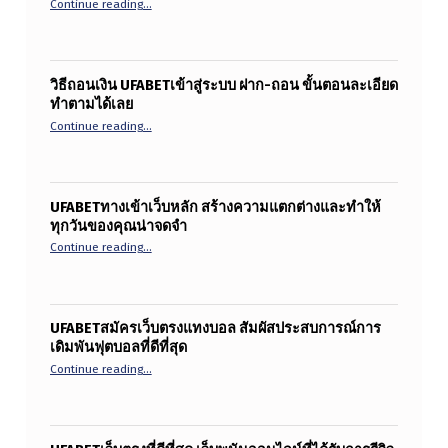
Continue reading
…
วิธีถอนเงิน UFABETเข้าสู่ระบบ ฝาก-ถอน ขั้นตอนละเอียด
ทำตามได้เลย
“วิธีถอนเงิน ufabetเข้าสู่ระบบ ฝาก-ถอน ขั้นตอนละเอียดทำ
Continue reading
…
UFABETทางเข้าเว็บหลัก สร้างความแตกต่างและทำให้
ทุกวันของคุณน่าจดจำ
“UFABETทางเข้าเว็บหลัก สร้างความแตกต่างและทำให้ทุกว
Continue reading
…
UFABETสมัครเว็บตรงแทงบอล สัมผัสประสบการณ์การ
เดิมพันฟุตบอลที่ดีที่สุด
“UFABETสมัครเว็บตรงแทงบอล สัมผัสประสบการณ์การเดิมพันฟุต
Continue reading
…