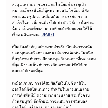
ลงทุน เพราะว่าคนจำนวน ไม่น้อยที่ บรรลุเป้า
หมายแม้กระนั้นก็มี ผู้คนจำนวนไม่ใช้น้อย ที่พัง
ทลายหมดรูปด้วย เหมือนกันการประสบ ความ
สำเร็จในทางนี้ก่อนที่จะไปกล่าวถึง วิธีการนั้นท่าน
นั้น จำเป็นจะต้องสามารถที่ จะบังคับตนเอง ให้ได้
เรื่อง พนันแทงบอ
UFABET
เป็นเรื่องสำคัญ อย่างมากสำหรับ นักเล่นการพนัน
บอล ทุกคนหรือการลงทุน เล่นการเดิมพัน ในชนิด
อื่นๆก็ตาม กับการเลือกลงทุน กับหนทางที่เหมาะสม
ที่สุดเพียงแค่นั้น กับการผลิต ความแน่ชัดให้ กับ
ตนเองให้เยอะที่สุด
เหมือนกันกับ การได้สัมผัสกับเว็บไซต์ คาสิโน
ออนไลน์ซึ่งเป็นหนทาง สำหรับในการเสนอ เกม
การเดิมพันที่มี ความมากมายหลาย รวมทั้งครบ
ถ้วนสมบูรณ์ อีกด้วยไม่ว่าจะเป็น การพนันบอล
ออนไลน์ หรือการแทงหวยออนไลน์