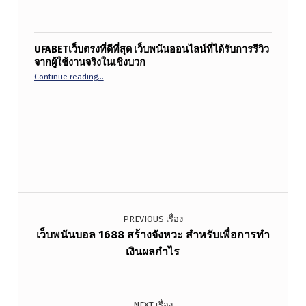
UFABETเว็บตรงที่ดีที่สุด เว็บพนันออนไลน์ที่ได้รับการรีวิว
จากผู้ใช้งานจริงในเชิงบวก
“UFABETเว็บตรงที่ดีที่สุด เว็บพนันออนไลน์ที่ได้รับการรีวิวจา
Continue reading
…
แนะแนวเรื่อง
PREVIOUS เรื่อง
เว็บพนันบอล 1688 สร้างจังหวะ สำหรับเพื่อการทำ
เงินผลกำไร
NEXT เรื่อง