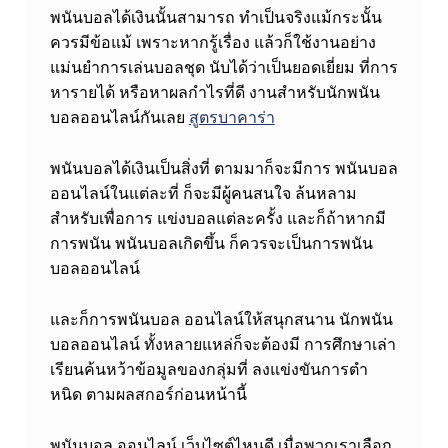
พนันบอลได้เงินนั้นสามารถ ทำเป็นจริงแม้กระนั้น
ควรมีข้อแม้ เพราะหากรู้เรื่อง แล้วก็ใช้งานอย่าง
แม่นยำการเล่นบอลชุด นับได้ว่าเป็นยอดเยี่ยม ที่การ
หารายได้ หรือหาผลกำไรที่ดี งานสำหรับนักพนัน
บอลออนไลน์กันเลย
สูตรบาคาร่า
พนันบอลได้เงินเป็นสิ่งที่ ตามมาก็จะมีการ พนันบอล
ออนไลน์ในแต่ละที่ ก็จะมีผู้คนสนใจ ล้นหลาม
สำหรับเพื่อการ แข่งบอลแต่ละครั้ง และก็ถ้าหากมี
การพนัน พนันบอลเกิดขึ้น ก็ควรจะเป็นการพนัน
บอลออนไลน์
และก็การพนันบอล ออนไลน์ให้สนุกสนาน นักพนัน
บอลออนไลน์ ทั้งหลายแหล่ก็จะต้องมี การศึกษาเล่า
เรียนค้นหว้าข้อมูลของกลุ่มที่ ลงแข่งขันการตำ
หนิด ตามผลสกอร์ก่อนหน้านี้
พนันบอล ออนไลน์ เว็บไซต์ไหนดี เมื่อพวกเราเลือก