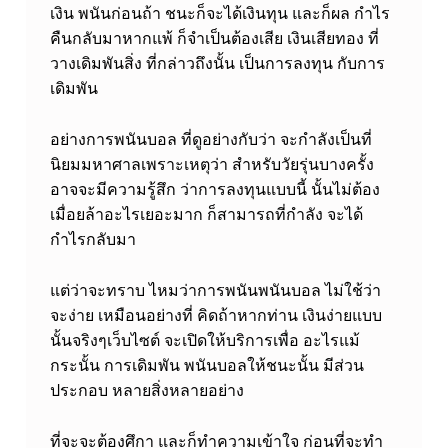
เงิน พนันก่อนถ้า ชนะก็จะได้เงินทุน และก็ผล กำไร
คืนกลับมาหากแพ้ ก็จำเป็นต้องเสีย เงินเสียทอง ที่
วางเดิมพันสิ่ง ที่กล่าวถึงนั้น เป็นการลงทุน กับการ
เดิมพัน
อย่างการพนันบอล ที่ดูอย่างกับว่า จะกำลังเป็นที่
นิยมมหาศาลเพราะเหตุว่า สำหรับวัยรุ่นบางครั้ง
อาจจะมีความรู้สึก ว่าการลงทุนแบบนี้ นั้นไม่ต้อง
เมื่อยล้าอะไรเยอะมาก ก็สามารถที่กำลัง จะได้
กำไรกลับมา
แต่ว่าจะทราบ ไหมว่าการพนันพนันบอล ไม่ใช้ว่า
จะง่าย เหมือนอย่างที่ คิดถ้าหากท่าน เงินง่ายแบบ
นั้นจริงๆเว็บไซต์ จะเปิดให้บริการเพื่อ อะไรแม้
กระนั้น การเดิมพัน พนันบอลให้ชนะนั้น มีส่วน
ประกอบ หลายสิ่งหลายอย่าง
ที่จะจะต้องศึกา และก็ทำความเข้าใจ ก่อนที่จะทำ