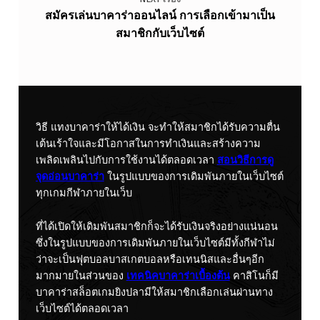
สมัครเล่นบาคาร่าออนไลน์ การเลือกเข้ามาเป็น
สมาชิกกับเว็บไซต์
วิธี แทงบาคาร่าให้ได้เงิน จะทำให้สมาชิกได้รับความตื่น
เต้นเร้าใจและมีโอกาสในการทำเงินและสร้างความ
เพลิดเพลินไปกับการใช้งานได้ตลอดเวลา
สอนวิธีการดู
จุดอ่อนบาคาร่า
ในรูปแบบของการเดิมพันภายในเว็บไซต์
ทุกเกมกีฬาภายในเว็บ
ที่ได้เปิดให้เดิมพันสมาชิกก็จะได้รับเงินจริงอย่างแน่นอน
ซึ่งในรูปแบบของการเดิมพันภายในเว็บไซต์มีทั้งกีฬาไม่
ว่าจะเป็นฟุตบอลบาสเกตบอลหรือเทนนิสและอื่นๆอีก
มากมายในส่วนของ
เทคนิคบาคาร่าเบื้องต้น
คาสิโนก็มี
บาคาร่าสล็อตเกมยิงปลามีให้สมาชิกเลือกเล่นผ่านทาง
เว็บไซต์ได้ตลอดเวลา