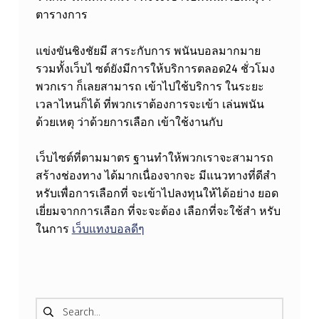
ตารางการ
แข่งขันชิงชัยมี สาระกับการ พนันบอลมากมาย
รวมทั้งเว็บไ ซต์ยังมีการให้บริการตลอด24 ชั่วโมง
พวกเรา ก็เลยสามารถ เข้าไปใช้บริการ ในระยะ
เวลาไหนก็ได้ ที่พวกเราต้องการจะเข้า เล่นพนัน
ด้วยเหตุ ว่าด้วยการเลือก เข้าใช้งานกับ
เว็บไซต์ที่ตามมาตร ฐานทำให้พวกเราจะสามารถ
สร้างช่องทาง ได้มากเนื่องจากจะ มีแนวทางที่ดีสำ
หรับเพื่อการเลือกที่ จะเข้าไปลงทุนให้ได้อย่าง ยอด
เยี่ยมจากการเลือก ที่จะจะต้อง เลือกที่จะใช้สำ หรับ
ในการ
เว็บแทงบอลดีๆ
Skip back to main navigation
ค้นหาสำหรับ: