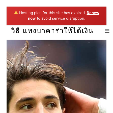
Hosting plan for this site has expired.
Renew
now
to avoid service disruption.
Skip to footer
Skip to main navigation
Skip to main content
วิธี แทงบาคาร่าให้ได้เงิน
MOBILE 