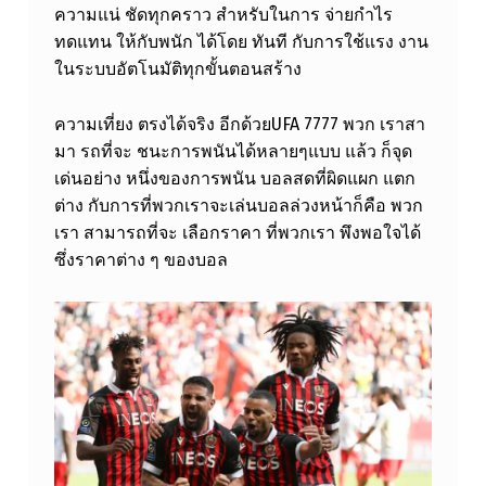
ความแน่ ชัดทุกคราว สำหรับในการ จ่ายกำไร
นั
ทดแทน ให้กับพนัก ได้โดย ทันที กับการใช้แรง งาน
น
ในระบบอัตโนมัติทุกขั้นตอนสร้าง
ความเที่ยง ตรงได้จริง อีกด้วยUFA 7777 พวก เราสา
มา รถที่จะ ชนะการพนันได้หลายๆแบบ แล้ว ก็จุด
เด่นอย่าง หนึ่งของการพนัน บอลสดที่ผิดแผก แตก
ต่าง กับการที่พวกเราจะเล่นบอลล่วงหน้าก็คือ พวก
เรา สามารถที่จะ เลือกราคา ที่พวกเรา พึงพอใจได้
ซึ่งราคาต่าง ๆ ของบอล