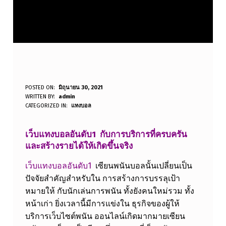
เ
POSTED ON:
มิถุนายน 30, 2021
WRITTEN BY:
admin
ว็
CATEGORIZED IN:
แทงบอล
บ
เว็บแทงบอลอันดับ1 กับการบริการที่ครบครัน
แ
และสร้างรายได้ให้เกิดขึ้นจริง
ท
เว็บแทงบอลอันดับ1
เซียนพนันบอลนั้นเปลี่ยนเป็น
ง
ปัจจัยสำคัญสำหรับใน การสร้างการบรรลุเป้า
บ
หมายให้ กับนักเล่นการพนัน ทั้งยังคนใหม่รวม ทั้ง
อ
หน้าเก่า ยิ่งเวลานี้มีการแข่งใน ธุรกิจของผู้ให้
บริการเว็บไซต์พนัน ออนไลน์เกิดมากมายเซียน
ล