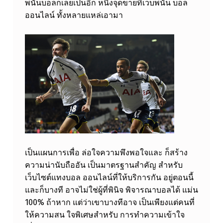
พนันบอลก็เลยเป็นอีก หนึ่งจุดขายที่เว็บพนัน บอล
อั
ออนไลน์ ทั้งหลายแหล่เอามา
น
ดั
บ
1
ที่
ส
ร้
า
ง
เป็นแผนการเพื่อ ล่อใจความพึงพอใจและ ก็สร้าง
ความน่านับถืออัน เป็นมาตรฐานสำคัญ สำหรับ
ค
เว็บไซต์แทงบอล ออนไลน์ที่ให้บริการกัน อยู่ตอนนี้
ว
และก็บางที อาจไม่ใช่ผู้ที่พินิจ พิจารณาบอลได้ แม่น
า
100% ถ้าหาก แต่ว่าเขาบางทีอาจ เป็นเพียงแต่คนที่
ม
ให้ความสน ใจพิเศษสำหรับ การทำความเข้าใจ