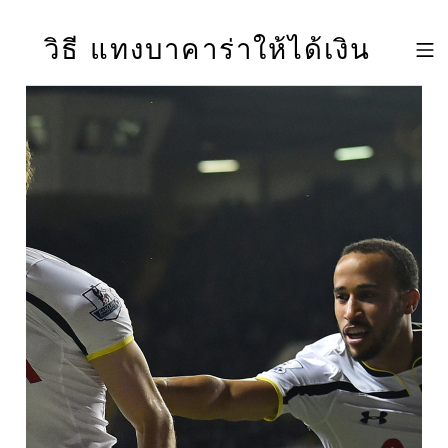
Skip to footer
Skip to main navigation
Skip to main content
วิธี แทงบาคาร่าให้ได้เงิน
MOBILE 