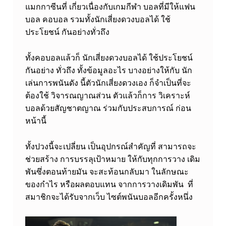
ม
แมกกาซีนที่ เกี่ยวเนื่องกับเกมกีฬา บอลที่มีให้แฟน
บอล คอบอล รวมทั้งนักเสี่ยงดวงบอลได้ ใช้
พั
ประโยชน์ กันอย่างทั่วถึง
น
ทั้งคอบอลแล้วก็ นักเสี่ยงดวงบอลได้ ใช้ประโยชน์
กันอย่าง ทั่วถึง ทั้งข้อมูลอะไร บางอย่างให้กับ นัก
เล่นการพนันดัง นี้ตัวนักเสี่ยงดวงเอง ก็จำเป็นที่จะ
ต้องใช้ วิจารณญาณส่วน ตัวแล้วก็การ วิเคราะห์
บอลด้วยสัญชาตญาณ ร่วมกับประสบการณ์ ก่อน
หน้านี้
ทั้งปวงนี้จะเปลี่ยน เป็นอุปกรณ์สำคัญที่ สามารถจะ
ช่วยสร้าง การบรรลุเป้าหมาย ให้กับทุกการวาง เดิม
พันซึ่งตอนท้ายมัน จะสะท้อนกลับมา ในลักษณะ
ของกำไร หรือผลตอบแทน จากการวางเดิมพัน ที่
สมาชิกจะได้รับจากเว็บ ไซต์พนันบอลอีกครั้งหนึ่ง