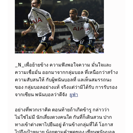
_N_เพื่อย้ายข้าง ความพึงพอใจความ มั่นใจและ
ความเชื่อมั่น ออกมาจากกลุ่มบอล ที่เหนือกว่าสร้าง
ความสับสนให้ กับผู้พนันบอลที่ แลเห็นสมรรถนะ
ของ กลุ่มบอลอย่างแท้ จริงแต่ว่ามิได้รับ การรับรอง
จากเซียน พนันบอลว่าดีจัง
ยูฟ่า
อย่างที่พวกเราคิด ตอนท้ายถ้าเกิดข้ารู กล่าวว่า
ไม่ใช่ไม่มี นักเสี่ยงดวงคนใด กันที่ก็เดินสวน ปาก
ทางเข้าต่างพาไปยืนอยู่ ด้านข้างกลุ่มที่ได้ โอกาส
ไปถึงเป้าหมาย น้อยตามคำพูดของ เซียนพนันบอล