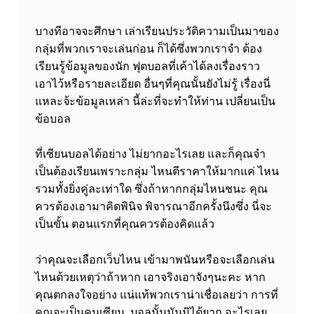
บางทีอาจจะศึกษา เล่าเรียนประวัติความเป็นมาของ
กลุ่มที่พวกเราจะเล่นก่อน ก็ได้ซึ่งพวกเราจำ ต้อง
เรียนรู้ข้อมูลของนัก ฟุตบอลที่เค้าได้ลงเรื่องราว
เอาไว้หรือรายละเอียด อื่นๆที่คุณนั้นยังไม่รู้ เรื่องนี่
แหละจ้ะข้อมูลเหล่า นี้ล่ะที่จะทำให้ท่าน เปลี่ยนเป็น
ข้อบอล
ที่เซียนบอลได้อย่าง ไม่ยากอะไรเลย และก็คุณจำ
เป็นต้องเรียนเพราะกลุ่ม ไหนตีราคาให้มากแค่ ไหน
รวมทั้งยิ่งคู่ละเท่าใด ซึ่งถ้าหากกลุ่มไหนชนะ คุณ
ควรต้องเอามาคิดพินิจ พิจารณาอีกครั้งนึงซึ่ง นี่จะ
เป็นขั้น ตอนแรกที่คุณควรต้องคิดแล้ว
ว่าคุณจะเลือกเว็บไหน เข้ามาพนันหรือจะเลือกเล่น
ไหนด้วยเหตุว่าถ้าหาก เอาจริงเอาจังๆนะคะ หาก
คุณตกลงใจอย่าง แน่แท้พวกเราน่าเชื่อเลยว่า การที่
คุณจะเป็นคนเซียน บอลนั้นมันมิได้ยาก อะไรเลย