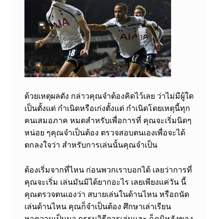
ด้วยเหตุผลดัง กล่าวคุณจำต้องคิดไว้เลย ว่าไม่มีผู้ใด
เป็นตั้งแต่ กำเนิดหรือเก่งตั้งแต่ กำเนิดโดยเหตุนี้ทุก
คนเสมอภาค หมดสำหรับเพื่อการที่ คุณจะเริ่มนิดๆ
หน่อย ๆคุณจำเป็นต้อง ตรวจสอบตนเองเพื่อจะได้
ตกลงใจว่า สำหรับการเล่นนั้นคุณจำเป็น
ต้องเริ่มจากที่ไหน ก่อนพวกเราบอกได้ เลยว่าการที่
คุณจะเริ่ม เล่นมันมิได้ยากอะไร เลยเพียงแค่วัน นี้
คุณตรวจตนเองว่า สบายเล่นในด้านไหน หรือถนัด
เล่นด้านไหน คุณก็จำเป็นต้อง ศึกษาเล่าเรียน
หาความเป็นมา กรรมวิธีการเล่นและ ก็ภูมิหลังของ