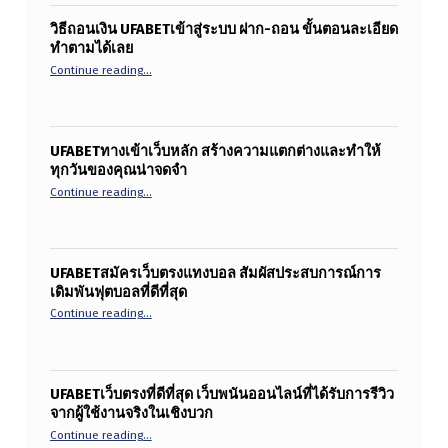
วิธีถอนเงิน UFABETเข้าสู่ระบบ ฝาก-ถอน ขั้นตอนละเอียด
ทำตามได้เลย
“วิธีถอนเงิน ufabetเข้าสู่ระบบ ฝาก-ถอน ขั้นตอนละเอียดทำ
Continue reading
…
UFABETทางเข้าเว็บหลัก สร้างความแตกต่างและทำให้
ทุกวันของคุณน่าจดจำ
“UFABETทางเข้าเว็บหลัก สร้างความแตกต่างและทำให้ทุกว
Continue reading
…
UFABETสมัครเว็บตรงแทงบอล สัมผัสประสบการณ์การ
เดิมพันฟุตบอลที่ดีที่สุด
“UFABETสมัครเว็บตรงแทงบอล สัมผัสประสบการณ์การเดิมพันฟุต
Continue reading
…
UFABETเว็บตรงที่ดีที่สุด เว็บพนันออนไลน์ที่ได้รับการรีวิว
จากผู้ใช้งานจริงในเชิงบวก
“UFABETเว็บตรงที่ดีที่สุด เว็บพนันออนไลน์ที่ได้รับการรีวิวจา
Continue reading
…