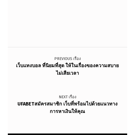
แนะแนวเรื่อง
PREVIOUS เรื่อง
เว็บแทงบอล ที่นิยมที่สุด ให้ในเรื่องของความสบาย
ไม่เสียเวลา
NEXT เรื่อง
UFABETสมัครสมาชิก เว็บที่พร้อมไปด้วยแนวทาง
การหาเงินให้คุณ