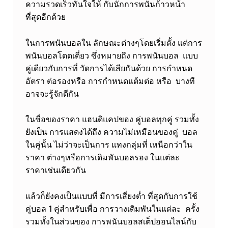
ความรวดเร็วทันใจให้ กับนักการพนันก้าวหน้า
ที่สุดอีกด้วย
ในการพนันบอลใน ลักษณะต่างๆโดยเริ่มตั้ง แต่การ
พนันบอลโดดเดี่ยว ซึ่งหมายถึง การพนันบอล แบบ
คู่เดียวกับการที่ วัดการได้เสียกันด้วย การกำหนด
อัตรา ต่อรองหรือ การกำหนดแต้มต่อ หรือ บางที
อาจจะรู้จักดีกัน
ในชื่อของราคา แฮนดิแคปของ คู่บอลทุกคู่ รวมทั้ง
ยังเป็น การแสดงได้ถึง ความไม่เหมือนของคู่ บอล
ในคู่นั้น ไม่ว่าจะเป็นการ แทงกลุ่มที่ เหนือกว่าใน
ราคา ต่างๆหรือการเดิมพันบอลรอง ในแต่ละ
ราคาเช่นเดียวกัน
แล้วก็ยังคงเป็นแบบที่ มีการเสี่ยงต่ำ ที่สุดกับการใช้
คู่บอล 1 คู่สำหรับเพื่อ การวางเดิมพันในแต่ละ ครั้ง
รวมทั้งในส่วนของ การพนันบอลสเต็ปออนไลน์กับ