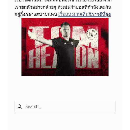
เรายกตัวอย่างกล้วยๆ ดังเช่นว่าบอลที่กำลังเตะกัน
อยู่กึ่งกลางสนามแทน
เว็บแทงบอลที่บริการดีที่สุด
Skip back to main navigation
ค้นหาสำหรับ: