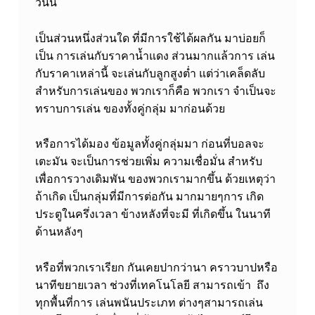
นั
วันนี้
น
เป็นส่วนหนึ่งส่วนใด ที่มีการใช้ได้ผลกัน มาบ่อยก็
อ
เป็น การเล่นกับราคาน้ำแดง ส่วนมากแล้วการ เล่น
อ
กับราคาเหล่านี้ จะเล่นกับลูกสูงต่ำ แต่ว่าเคล็ดลับ
สำหรับการเล่นของ พวกเราก็คือ พวกเรา จำเป็นจะ
น
ทราบการเล่น ของทั้งคู่กลุ่ม มาก่อนด้วย
ไ
ล
หรือการได้มอง ข้อมูลทั้งคู่กลุ่มมา ก่อนที่บอลจะ
น์
เตะมัน จะเป็นการช่วยเพิ่ม ความเชื่อมั่น สำหรับ
เพื่อการวางเดิมพัน ของพวกเรามากขึ้น ด้วยเหตุว่า
ที่
ถ้าเกิด เป็นกลุ่มที่มีการต่อกัน มากมายๆการ เกิด
ดี
ประตูในครึ่งเวลา ข้างหลังที่จะมี ที่เกิดขึ้น ในนาที
ม
ด้านหลังๆ
า
หรือที่พวกเราเรียก กันเคยปากว่านา คราวบาปหรือ
ก
นาทีขยายเวลา ช่วงที่เทคโนโลยี สามารถเข้า ถึง
ที่
ทุกพื้นที่การ เล่นพนันประเภท ต่างๆสามารถเล่น