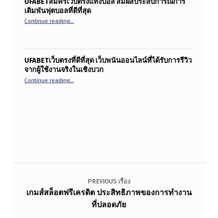
UFABETสมัครเว็บตรงแทงบอล สัมผัสประสบการณ์การ
เดิมพันฟุตบอลที่ดีที่สุด
“UFABETสมัครเว็บตรงแทงบอล สัมผัสประสบการณ์การเดิมพันฟุต
Continue reading
…
UFABETเว็บตรงที่ดีที่สุด เว็บพนันออนไลน์ที่ได้รับการรีวิว
จากผู้ใช้งานจริงในเชิงบวก
“UFABETเว็บตรงที่ดีที่สุด เว็บพนันออนไลน์ที่ได้รับการรีวิวจา
Continue reading
…
แนะแนวเรื่อง
PREVIOUS เรื่อง
เกมส์สล็อตฟรีเครดิต ประสิทธิภาพของการทำงาน
ที่ปลอดภัย