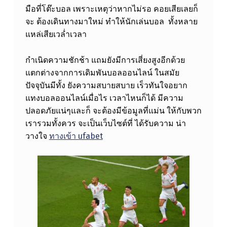
มือที่โต๊ะบอล เพราะเหตุว่าหากไม่รอ คอยเสียเลยก็
จะ ต้องเดินทางมาใหม่ ทำให้นักเล่นบอล ทั้งหลาย
แหล่เสียเวล่ำเวลา
กำเนิดความชักช้า แถมยังมีการเสี่ยงสูงอีกด้วย
แตกต่างจากการเดิมพันบอลออนไลน์ ในสมัย
ปัจจุบันมีทั้ง ยังความสบายสบาย เร็วทันใจอยาก
แทงบอลออนไลน์เมื่อไร เวลาไหนก็ได้ มีความ
ปลอดภัยแน่ๆและก็ จะต้องมีข้อมูลที่แม่น ให้กับพวก
เรารวมทั้งควร จะเป็นเว็บไซต์ที่ ได้รับความ น่า
วางใจ
ทางเข้า ufabet