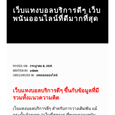
เว็บแทงบอลบริการดีๆ เว็บ
พนันออนไลน์ที่ดีมากที่สุด
เ
POSTED ON:
กรกฎาคม 8, 2021
WRITTEN BY:
admin
ว็
CATEGORIZED IN:
แทงบอลออนไลน์
บ
เว็บแทงบอลบริการดีๆ ขึ้นกับข้อมูลที่มี
แ
รวมทั้งแนวความคิด
ท
ง
เว็บแทงบอลบริการดีๆ สำหรับการวางเดิมพัน แม้
กระนั้นด้วยเหตุ ว่าในที่สุดการ ที่พวกเราจะพนัน