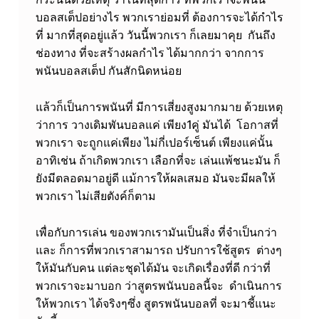
บ
บอลสเต็ปอย่างไร พวกเราย่อมที่ ต้องการจะได้กำไร
อ
ที่ มากที่สุดอยู่แล้ว วันนี้พวกเรา ก็เลยมาคุย กันถึง
ล
ช่องทาง ที่จะสร้างผลกำไร ได้มากกว่า จากการ
บ
พนันบอลสเต็ป กันสักนิดหน่อย
ริ
แล้วก็เป็นการพนันที่ มีการเสี่ยงสูงมากมาย ด้วยเหตุ
ก
ว่าการ วางเดิมพันบอลแค่ เพียง1คู่ มันได้ โอกาสที่
า
พวกเรา จะถูกแค่เพียง ไม่กี่เปอร์เซ็นต์ เพียงแค่นั้น
อาทิเช่น ถ้าเกิดพวกเรา เลือกที่จะ เล่นแพ้ชนะมัน ก็
ร
ยังมีตลอดมาอยู่ดี แม้การให้ผลเสมอ มันจะมีผลให้
ดี
พวกเรา ไม่เสียตังค์ก็ตาม
ๆ
เ
เพื่อกับการเล่น ของพวกเรามันเป็นสิ่ง ที่จำเป็นกว่า
และ ก็การที่พวกเราสามารถ ปรับการใช้สูตร ต่างๆ
ว็
ให้มันกับคน แต่ละชุดได้มัน จะเกิดเรื่องที่ดี กว่าที่
บ
พวกเราจะมาบอก ว่าสูตรพนันบอลนี้จะ ดำเนินการ
พ
ให้พวกเรา ได้จริงๆซึ่ง สูตรพนันบอลที่ จะมาชี้แนะ