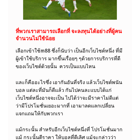
ที่พวกเราสามารถเลือกที่ จะลงทุนได้อย่างที่ผู้คน
จำนวนไม่ใช้น้อย
เลือกเข้าใช้m88 ซึ่งก็นับว่า เป็นอีกเว็บไซต์หนึ่ง ที่มี
ผู้เข้าใช้บริการ มากขึ้นเรื่อยๆ ๆด้วยการบริการที่ดี
ของเว็บไซต์ด้วยนั้น ควรเป็นแบบไหน
และก็คืออะไรซึ่ง เอากันอันที่จริง แล้วเว็บไซต์พนัน
บอล แต่ละที่มันก็ดีแล้ว กันไปคนละแบบได้แก่
เว็บไซต์หนึ่งอาจจะเป็น ไปได้ว่าจะมีราคาไม่ดีแต่
ว่ามีโปรโมชั่นเยอะมากที่ เอามาลดแลกเปลี่ยน
แจกแถมให้กับพวกเรา
แม้กระนั้น สำหรับอีกเว็บไซต์หนึ่งที่ โปรโมชั่นมาก
แม้ กระนั้นตีราคา ให้บอลที่ดีเลิศ แม้จะกล่าวว่า