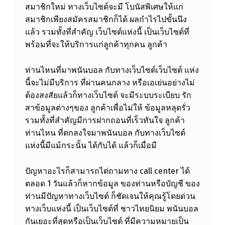
สมาชิกใหม่ ทางเว็บไซต์จะมี โบนัสพิเศษให้แก่
สมาชิกเพียงสมัครสมาชิกก็ได้ ผลกำไรไปขั้นนึง
แล้ว รวมทั้งที่สำคัญ เว็บไซต์แห่งนี้ เป็นเว็บไซต์ที่
พร้อมที่จะให้บริการแก่ลูกค้าทุกคน ลูกค้า
ท่านไหนที่มาพนันบอล กับทางเว็บไซต์เว็บไซต์ แห่ง
นี้จะไม่มีบริการ ที่ผ่านคนกลาง หรือเอเย่นอย่างไม่
ต้องสงสัยแล้วก็ทางเว็บไซต์ จะมีระบบระเบียบ รัก
สาข้อมูลต่างๆของ ลูกค้าเพื่อไม่ให้ ข้อมูลหลุดรั่ว
รวมทั้งที่สำคัญมีการฝากถอนที่เร็วทันใจ ลูกค้า
ท่านไหน ที่ตกลงใจมาพนันบอล กับทางเว็บไซต์
แห่งนี้มีแม้กระนั้น ได้กับได้ แล้วก็เมื่อมี
ปัญหาอะไรก็สามารถไต่ถามทาง call center ได้
ตลอด 1 วันแล้วก็หากข้อมูล ของท่านหรือบัญชี ของ
ท่านมีปัญหาทางเว็บไซต์ ก็ชัดเจนให้คุณรู้โดยด่วน
ทางเว็บแห่งนี้ เป็นเว็บไซต์ที่ ชาวไทยนิยม พนันบอล
กันเยอะที่สุดหรือเป็นเว็บไซต์ ที่มีความหมายเป็น