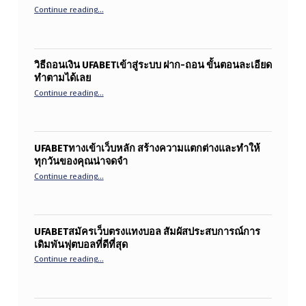
“ufa mobile home สมัคร เดิมพันออนไลน์จากที่บ้าน เปลี่ยนมือ
Continue reading
…
วิธีถอนเงิน UFABETเข้าสู่ระบบ ฝาก-ถอน ขั้นตอนละเอียด
ทำตามได้เลย
“วิธีถอนเงิน ufabetเข้าสู่ระบบ ฝาก-ถอน ขั้นตอนละเอียดทำ
Continue reading
…
UFABETทางเข้าเว็บหลัก สร้างความแตกต่างและทำให้
ทุกวันของคุณน่าจดจำ
“UFABETทางเข้าเว็บหลัก สร้างความแตกต่างและทำให้ทุกว
Continue reading
…
UFABETสมัครเว็บตรงแทงบอล สัมผัสประสบการณ์การ
เดิมพันฟุตบอลที่ดีที่สุด
“UFABETสมัครเว็บตรงแทงบอล สัมผัสประสบการณ์การเดิมพันฟุต
Continue reading
…