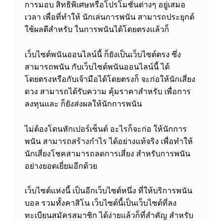
การมอบ สิทธิพิเศษหรือโปรโมชั่นต่างๆ อยู่เสมอ
เวลา เพื่อที่ทำให้ นักเล่นการพนัน สามารถประยุกต์
ใช้ผลดีสำหรับ ในการพนันได้โดยตรงแล้วก็
เว็บไซต์พนันออนไลน์นี้ ก็ยังเป็นเว็บไซต์ตรง ซึ่ง
สามารถพนัน กับเว็บไซต์พนันออนไลน์นี้ ได้
โดยตรงหรือกับเจ้ามือได้โดยตรงก็ จะก่อให้นักเสี่ยง
ดวง สามารถได้รับความ คุ้มราคาสำหรับ เพื่อการ
ลงทุนและ ก็ยังส่งผลให้นักการพนัน
ไม่ต้องโดนหักเปอร์เซ็นต์ อะไรก็จะก่อ ให้นักการ
พนัน สามารถสร้างกำไร ได้อย่างแท้จริง เพื่อทำให้
นักเสี่ยงโชคสามารถลดการเสี่ยง สำหรับการพนัน
อย่างยอดเยี่ยมอีกด้วย
เว็บไซต์แห่งนี้ เป็นอีกเว็บไซต์หนึ่ง ที่ให้บริการพนัน
บอล รวมทั้งคาสิโน เว็บไซต์นี้เป็นเว็บไซต์ที่ลง
ทะเบียนสมัครสมาชิก ได้ง่ายแล้วก็ที่สำคัญ สำหรับ