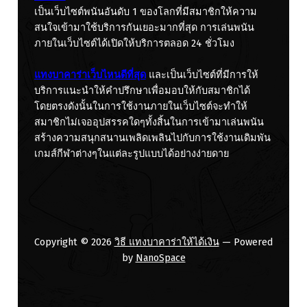
เป็นเว็บไซต์พนันอันดับ 1 ของโลกที่มีสมาชิกให้ความ
สนใจเข้ามาใช้บริการกันเยอะมากที่สุด
การเล่นพนัน
ภายในเว็บไซต์ได้เปิดให้บริการตลอด 24 ชั่วโมง
แทงบาคาร่าเว็บไหนดีที่สุด
และเป็นเว็บไซต์ที่มีการให้
บริการแนะนำให้คำปรึกษาเพื่อมอบให้กับสมาชิกได้
โดยตรงดังนั้นในการใช้งานภายในเว็บไซต์จะทำให้
สมาชิกไม่เจออุปสรรคใดๆทั้งสิ้นในการเข้ามาเล่นพนัน
สร้างความสนุกสนานเพลิดเพลินไปกับการใช้งานเดิมพัน
เกมส์กีฬาต่างๆในแต่ละรูปแบบได้อย่างง่ายดาย
Copyright © 2026
วิธี แทงบาคาร่าให้ได้เงิน
— Powered
by
NanoSpace