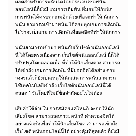
ผลดีสำหรับการพนันได้โดยตรงเว็บไซต์พนัน
ออนไลน์นี้ก็ยังมี เกมการเดิมพัน ที่มอบให้กับนัก
การพนันได้ครบทุกเกมอีกด้วยเพื่อจะทำให้ นักการ
พนัน สามารถเข้ามาพนัน ได้ครบทุกเกมการเดิมพัน
ไม่ว่าจะเป็นเกม การเดิมพันที่ยอดฮิตที่ทำให้นักการ
พนันสามารถเข้ามา พนันกับเว็บไซต์ พนันออนไลน์
นี้ ได้โดยตรงเนื่องจาก เว็บไซต์พนันออนไลน์ นี้ก็ได้
ปรับปรุงโดยตลอดเมื่อ ที่ทำให้นักเสี่ยงดวง สามารถ
ได้เข้าถึง เกมการเดิมพัน ที่มียอดฮิตได้อย่าง ครบ
วงจรแล้วก็ยังเป็นเหตุให้นักเล่น การพนันสามารถ
ใช้เทคโนโลยีเข้าถึง เว็บไซต์พนันออนไลน์นี้ได้
ตลอด 1 วันโดยที่ไม่มีข้อจำกัดอะไรไม่ต้อง
เสียค่าใช้จ่ายใน การสมัครแค่ไหนก็ จะก่อให้นัก
เสี่ยงโชค สามารถลดภาระหน้าที่ ค่าครองชีพได้
อย่างแท้จริงเพื่อทำให้นักเสี่ยงโชค สามารถเข้าถึง
เว็บไซต์ พนันออนไลน์นี้ได้ อย่างคุ้มที่สุดแล้ว ก็ยังมี