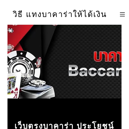
Skip to footer
Skip to main navigation
Skip to main content
วิธี แทงบาคาร่าให้ได้เงิน
MOBILE 
เว็บตรงบาคาร่า ประโยชน์