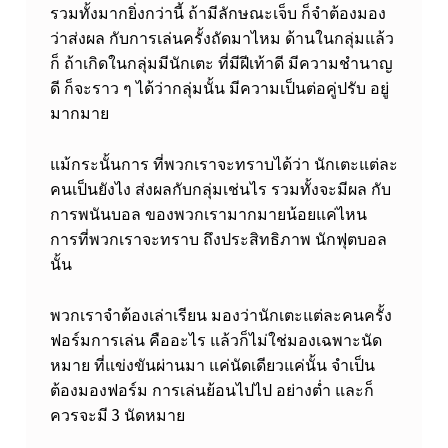
รวมทั้งมากยิ่งกว่านี้ ถ้ามีลักษณะเจ็บ ก็จำต้องมอง
ว่าส่งผล กับการเล่นครั้งถัดมาไหม ด้านในกลุ่มแล้ว
ก็ ถ้าเกิดในกลุ่มมีนักเตะ ที่มีฝีเท้าดี มีความชำนาญ
ดี ก็จะราว ๆ ได้ว่ากลุ่มนั้น มีความเป็นต่อคู่ปรับ อยู่
มากมาย
แม้กระนั้นการ ที่พวกเราจะทราบได้ว่า นักเตะแต่ละ
คนเป็นยังไง ส่งผลกับกลุ่มเช่นไร รวมทั้งจะมีผล กับ
การพนันบอล ของพวกเรามากมายน้อยแค่ไหน
การที่พวกเราจะทราบ ถึงประสิทธิภาพ นักฟุตบอล
นั้น
พวกเราจำต้องเล่าเรียน มองว่านักเตะแต่ละคนครั้ง
ฟอร์มการเล่น คืออะไร แล้วก็ไม่ใช่มองเฉพาะนัด
หมาย ที่แข่งขันผ่านมา แค่นัดเดียวแค่นั้น จำเป็น
ต้องมองฟอร์ม การเล่นย้อนไปไป อย่างต่ำ และก็
ควรจะมี 3 นัดหมาย