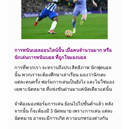
การพนันบอลออนไลน์นั้น เมื่อคนจำนวนมาก หรือ
นักเล่นการพนันบอล ที่ถูกใจมองบอล
การที่พวกเรา จะทราบถึงประสิทธิภาพ นักฟุตบอล
นั้น พวกเราจะต้องศึกษาเล่าเรียน มองว่านักเตะ
แต่ละคนครั้ง ฟอร์มการเล่นเป็นยังไง และไม่ใช่มอง
เฉพาะนัดหมาย ที่แข่งขันผ่านมาแค่นัดเดียวแค่นั้น
จำต้องมองฟอร์มการเล่น ย้อนไปไปขั้นต่ำแล้ว หลัง
จากนั้น ก็จะต้องมี 3 นัดหมาย เพราะการเล่น แต่ละ
นัดหมาย อาจจะมีการเกิด ความบกพร่องต่างกัน