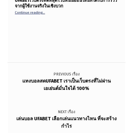
UFABETเว็บตรงที่ดีที่สุด เว็บพนันออนไลน์ที่ได้รับการรีวิว
จากผู้ใช้งานจริงในเชิงบวก
“UFABETเว็บตรงที่ดีที่สุด เว็บพนันออนไลน์ที่ได้รับการรีวิวจา
Continue reading
…
แนะแนวเรื่อง
PREVIOUS เรื่อง
แทงบอลสดUFABET เราเป็นเว็บตรงที่ไม่ผ่าน
เอเย่นต์มั่นใจได้ 100%
NEXT เรื่อง
เล่นบอล UFABET เลือกเล่นแนวทางไหน ที่จะสร้าง
กำไร