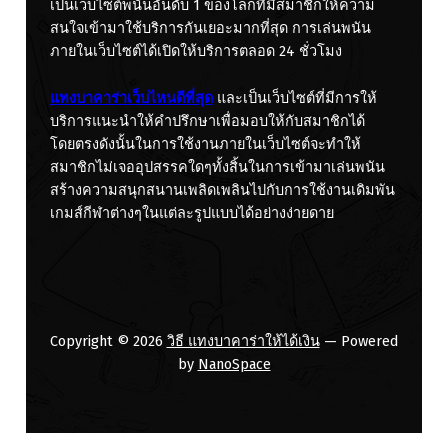
เป็นเว็บไซต์พนันอันดับ 1 ของโลกที่มีสมาชิกให้ความ
สนใจเข้ามาใช้บริการกันเยอะมากที่สุด
การเล่นพนัน
ภายในเว็บไซต์ได้เปิดให้บริการตลอด 24 ชั่วโมง
แทงบาคาร่าเว็บไหนดีที่สุด
และเป็นเว็บไซต์ที่มีการให้
บริการแนะนำให้คำปรึกษาเพื่อมอบให้กับสมาชิกได้
โดยตรงดังนั้นในการใช้งานภายในเว็บไซต์จะทำให้
สมาชิกไม่เจออุปสรรคใดๆทั้งสิ้นในการเข้ามาเล่นพนัน
สร้างความสนุกสนานเพลิดเพลินไปกับการใช้งานเดิมพัน
เกมส์กีฬาต่างๆในแต่ละรูปแบบได้อย่างง่ายดาย
Copyright © 2026
วิธี แทงบาคาร่าให้ได้เงิน
— Powered
by
NanoSpace