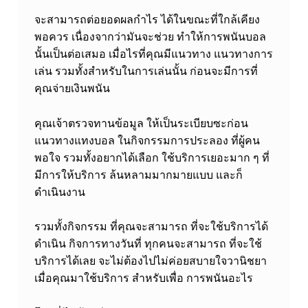
จ
จะสามารถต่อยอดผลกำไร ได้ในขณะที่ใกล้เคียง
ะ
พอควร เนื่องจากว่ามันจะช่วย ทำให้การพนันบอล
นั้นเป็นต่อเสมอ เมื่อไรที่คุณมีแนวทาง แนวทางการ
ต่
เล่น รวมทั้งสำหรับในการเล่นนั้น ก่อนจะมีการที่
อ
คุณจ่ายเงินพนัน
ย
อ
คุณเจ้าตรวจทานข้อมูล ให้เป็นระเบียบซะก่อน
แนวทาง​แทง​บอล​ ในกิจกรรมการประลอง ที่ผู้คน
ด
พอใจ รวมทั้งอยากได้เลือก ใช้บริการเยอะมาก ๆ ที่
ผ
มีการให้บริการ ล้นหลามมากมายแบบ และก็
ล
ดำเนินงาน
กำ
รวมทั้งกิจกรรม ที่คุณจะสามารถ ที่จะใช้บริการได้
ไ
ดำเนิน กิจการทางวันที่ ทุกคนจะสามารถ ที่จะใช้
ร
บริการได้เลย จะไม่ต้องไปไม่ค่อยสบายใจวานิชยา
ไ
เมื่อคุณมาใช้บริการ สำหรับเพื่อ การพนันอะไร
ด้