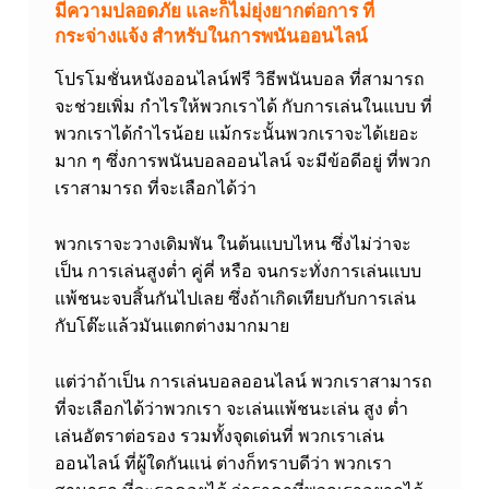
มีความปลอดภัย และก็ไม่ยุ่งยากต่อการ ที่
กระจ่างแจ้ง สำหรับในการพนันออนไลน์
โปรโมชั่นหนังออนไลน์ฟรี วิธีพนันบอล ที่สามารถ
จะช่วยเพิ่ม กำไรให้พวกเราได้ กับการเล่นในแบบ ที่
พวกเราได้กำไรน้อย แม้กระนั้นพวกเราจะได้เยอะ
มาก ๆ ซึ่งการพนันบอลออนไลน์ จะมีข้อดีอยู่ ที่พวก
เราสามารถ ที่จะเลือกได้ว่า
พวกเราจะวางเดิมพัน ในต้นแบบไหน ซึ่งไม่ว่าจะ
เป็น การเล่นสูงต่ำ คู่คี่ หรือ จนกระทั่งการเล่นแบบ
แพ้ชนะจบสิ้นกันไปเลย ซึ่งถ้าเกิดเทียบกับการเล่น
กับโต๊ะแล้วมันแตกต่างมากมาย
แต่ว่าถ้าเป็น การเล่นบอลออนไลน์ พวกเราสามารถ
ที่จะเลือกได้ว่าพวกเรา จะเล่นแพ้ชนะเล่น สูง ต่ำ
เล่นอัตราต่อรอง รวมทั้งจุดเด่นที่ พวกเราเล่น
ออนไลน์ ที่ผู้ใดกันแน่ ต่างก็ทราบดีว่า พวกเรา