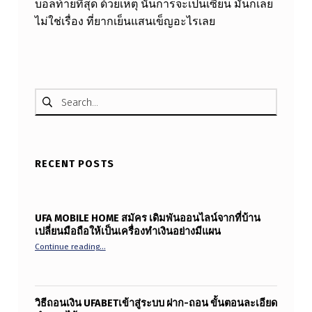
บอลท้ายที่สุด ด้วยเหตุ นั้นการจะเป็นเซียน มันก็เลย
ไม่ใช่เรื่อง ที่ยากเย็นแสนเข็ญอะไรเลย
Skip back to main navigation
ค้นหาสำหรับ:
RECENT POSTS
UFA MOBILE HOME สมัคร เดิมพันออนไลน์จากที่บ้าน
เปลี่ยนมือถือให้เป็นเครื่องทำเงินอย่างมีแผน
“ufa mobile home สมัคร เดิมพันออนไลน์จากที่บ้าน เปลี่ยนมือ
Continue reading
…
วิธีถอนเงิน UFABETเข้าสู่ระบบ ฝาก-ถอน ขั้นตอนละเอียด