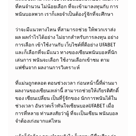
ที่คนจำนวน ไม่น้อยเลือก ที่จะเข้ามาลงทุนกับ การ
พนันบอลพวก เราก็เลยจำเป็นต้องรู้จักที่จะศึกษา
ว่าจะมีแนวทางไหน ที่สามารถช่วย ให้พวกเราส่ง
ผล ผลกำไรได้อย่าง ไม่ยากสำหรับการลงทุน อย่าง
การเลือก เข้าใช้งานกับ เว็บไซต์ที่ดีอย่าง UFABET
และก็เลือกที่จะมีแนว ทางของเซียนพนันบอลที่นัก
เล่นการ พนันจะเลือก ใช้งานเลือกเข้าชม ตาม
แฟชั่นจาก ผลงานการวิเคราะห์
ที่แม่นถูกตลอด ตอนช่วงเวลา ก่อนหน้านี้ที่ผ่านมา
ผลงานของเซียนเหล่านี้ สามารถช่วยให้เกียรติศักดิ์
ของ เซียนเปลี่ยน เป็นที่รู้จักของ นักการพนันได้ใน
ช่วงเวลา อันรวดเร็วทันใจเซียนบอลUFABET เมื่อ
การที่หลาย ท่านสงสัยว่าผู้ ที่จะเป็นเซียน พนันบอล
จำต้องเก่งมากแค่ไหน