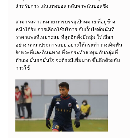
สำหรับการ เล่นแทงบอล กลับพาพนันบอลซึ่ง
สามารถคาดหมาย การบรรลุเป้าหมาย ที่อยู่ข้าง
หน้าได้รับ การเลือกใช้บริการ กับเว็บไซต์พนันที่
ราคาแพงที่เหมาะสม ที่สุดอีกทั้งมีกลุ่ม ให้เลือก
อย่าง นานาประการแบบ อย่างให้กระทำวางเดิมพัน
จังหวะที่และก็หนทาง ที่จะกระทำลงทุน กับกลุ่มที่
ตัวเอง มั่นอกมั่นใจ จะต้องมีเพิ่มมาก ขึ้นอีกด้วยกับ
การใช้