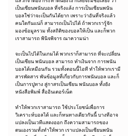
แล้วก็จำต้อง กระทำตนยังไง ก็เลยจะมีชื่อเสียง ว่า
เป็นเซียนพนันบอล ที่จริงแล้ง การเป็นเซียนพนัน
บอลใช่ว่าจะเป็นกันได้ยาก เพราะว่าอันที่จริงแล้ว
คนใดกันแน่ก็ สามารถเป็นไปได้ ถ้าพวกเรารู้จัก
มองข้อมูลรวม ทั้งสถิติของบอลให้เป็น และก็พวก
เราสามารถ พินิจพิจาร ณาความน่า
จะเป็นไปได้ในเกมได้ พวกเราก็สามารถ ที่จะเปลี่ยน
เป็นเซียน พนันบอล สามารถ ทำเงินจาก การพนัน
บอลได้เหมือนกัน รวมทั้งตอนนี้ไอที ทำให้พวกเรามี
สารพัดสาร พันข้อมูลที่เกี่ยวกับการพนันบอล และก็
เป็นการปูทาง สู่กาสรเป็นเซียน พนันบอล ทั้งยัง
หนังสือพิมพ์ สื่ออินเตอร์เน็ต
ทำให้พวกเราสามารถ ใช้ประโยชน์เพื่อการ
วิเคราะห์บอลได้ และก็หนทางเดียวกันนี้ บางทีอาจ
แปลงเป็นเวทีแสดงออก ถึงความสามารถของ
ตนเองรวมทั้งทำให้พวก เราแปลงเป็นเซียนพนัน