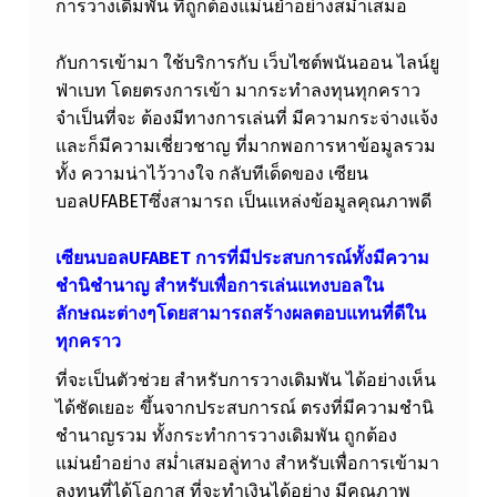
การวางเดิมพัน ที่ถูกต้องแม่นยำอย่างสม่ำเสมอ
กับการเข้ามา ใช้บริการกับ เว็บไซต์พนันออน ไลน์ยู
ฟ่าเบท โดยตรงการเข้า มากระทำลงทุนทุกคราว
จำเป็นที่จะ ต้องมีทางการเล่นที่ มีความกระจ่างแจ้ง
และก็มีความเชี่ยวชาญ ที่มากพอการหาข้อมูลรวม
ทั้ง ความน่าไว้วางใจ กลับทีเด็ดของ เซียน
บอลUFABETซึ่งสามารถ เป็นแหล่งข้อมูลคุณภาพดี
เซียนบอลUFABET การที่มีประสบการณ์ทั้งมีความ
ชำนิชำนาญ สำหรับเพื่อการเล่นแทงบอลใน
ลักษณะต่างๆโดยสามารถสร้างผลตอบแทนที่ดีใน
ทุกคราว
ที่จะเป็นตัวช่วย สำหรับการวางเดิมพัน ได้อย่างเห็น
ได้ชัดเยอะ ขึ้นจากประสบการณ์ ตรงที่มีความชำนิ
ชำนาญรวม ทั้งกระทำการวางเดิมพัน ถูกต้อง
แม่นยำอย่าง สม่ำเสมอลู่ทาง สำหรับเพื่อการเข้ามา
ลงทุนที่ได้โอกาส ที่จะทำเงินได้อย่าง มีคุณภาพ