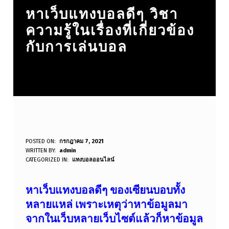
หาเว็บแทงบอลดีๆ วิชา
ความรู้ในเรื่องที่เกี่ยวข้อง
กับการเล่นบอล
ห
POSTED ON:
กรกฎาคม 7, 2021
WRITTEN BY:
admin
า
CATEGORIZED IN:
แทงบอลออนไลน์
เ
หาเว็บแทงบอลดีๆ ของเซียนบอบทั้ง
ว็
หลายแหล่ เพราะเหตุว่าหาข้อมูลมา
บ
จากในเว็บหลายเว็บไซต์แล้วก็หาข้อมูล
แ