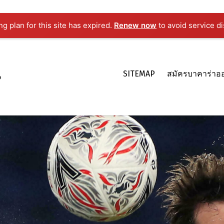
g plan for this site has expired.
Renew now
to avoid service di
น
SITEMAP
สมัครบาคาร่าอ