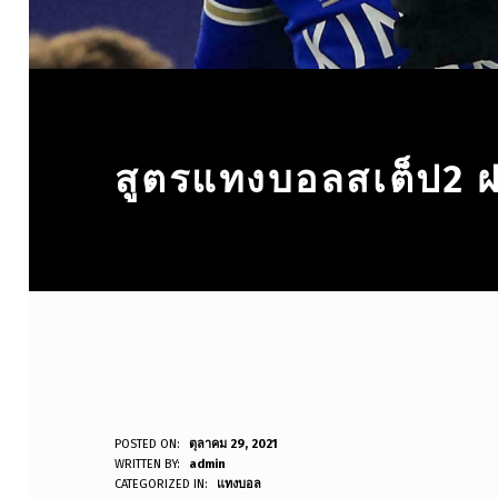
สูตรแทงบอลสเต็ป2 ฝา
สู
POSTED ON:
ตุลาคม 29, 2021
WRITTEN BY:
admin
CATEGORIZED IN:
แทงบอล