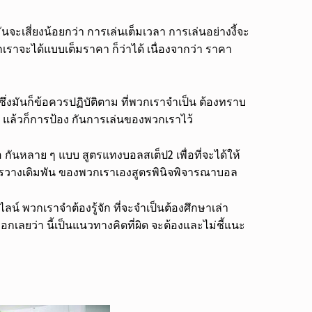
นจะเสี่ยงน้อยกว่า การเล่นเต็มเวลา การเล่นอย่างงี้จะ
วกเราจะได้แบบเต็มราคา ก็ว่าได้ เนื่องจากว่า ราคา
ึ่งมันก็ข้อควรปฏิบัติตาม ที่พวกเราจำเป็น ต้องทราบ
ย แล้วก็การป้อง กันการเล่นของพวกเราไว้
กันหลาย ๆ แบบ สูตรแทงบอลสเต็ป2 เพื่อที่จะได้ให้
ารวางเดิมพัน ของพวกเราเองสูตรพินิจพิจารณาบอล
์ พวกเราจำต้องรู้จัก ที่จะจำเป็นต้องศึกษาเล่า
บอกเลยว่า นี้เป็นแนวทางคิดที่ผิด จะต้องและไม่ชี้แนะ