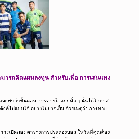
ามารถคิดแผนลงทุน สำหรับเพื่อ การเล่นแทง
ุณจะพบว่าขั้นตอน การทายใจแบบมั่ว ๆ นั้นได้โอกาส
ตังค์ไปแบบได้ อย่างไม่ยากเย็น ด้วยเหตุว่า การทาย
้วย การเปิดมอง ตารางการประลองบอล ในวันที่คุณต้อง