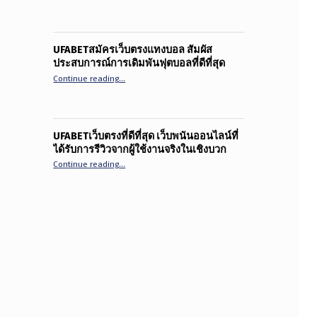
UFABETสมัครเว็บตรงแทงบอล สัมผัส
ประสบการณ์การเดิมพันฟุตบอลที่ดีที่สุด
“UFABETสมัครเว็บตรงแทงบอล สัมผัสประสบการณ์การเดิมพ
Continue reading
…
UFABETเว็บตรงที่ดีที่สุด เว็บพนันออนไลน์ที่
ได้รับการรีวิวจากผู้ใช้งานจริงในเชิงบวก
“UFABETเว็บตรงที่ดีที่สุด เว็บพนันออนไลน์ที่ได้รับการรี
Continue reading
…