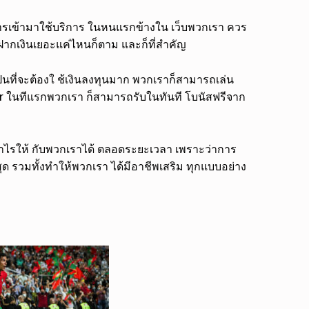
การเข้ามาใช้บริการ ในหนแรกข้างใน เว็บพวกเรา ควร
จะฝากเงินเยอะแค่ไหนก็ตาม และก็ที่สำคัญ
นที่จะต้องใ ช้เงินลงทุนมาก พวกเราก็สามารถเล่น
User ในทีแรกพวกเรา ก็สามารถรับในทันที โบนัสฟรีจาก
ำไรให้ กับพวกเราได้ ตลอดระยะเวลา เพราะว่าการ
สุด รวมทั้งทำให้พวกเรา ได้มีอาชีพเสริม ทุกแบบอย่าง