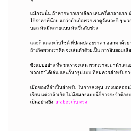
า
แม้กระนั้น ถ้าหากพวกเราเลือก เล่นครึ่งเวลาแรก มั
ร
ได้ราคาที่น้อย แต่ว่าถ้าเกิดพวกเราดูจังหวะดี ๆ พ
แ
บอล มันมีหลายแบบ มันขึ้นกับช่วง
จ
และก็ แต่ละเว็บไซต์ ที่ปลดปล่อยราคา ออกมาด้วย ซ
ก
ถ้าเกิดพวกเราคิด จะเล่นต่ำด้วยเป็น การยินยอมเสี
โ
ซึ่งแบบอย่าง ที่พวกเราจะเล่น พวกเราจะมานำเสนอ 
พวกเราได้เล่น และก็หารูปแบบ ที่สมควรสำหรับก
ป
ร
เมื่อของที่จำเป็นสำหรับ ในการลงทุน แทงบอลออนไลน
เรียน แต่ว่าถ้าเกิด ไม่มีสมองแบบนี้ก็อาจจะจำต้อง
โ
เป็นอย่างยิ่ง
ufabet เว็บ ตรง
ม
ชั่