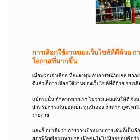
น้
อ
ย
ถื
การเลือกใช้งานของเว็บไซต์ที่ดีด้วย ก
อ
โอกาสที่มากขึ้น
ว่
เมื่อพวกเราเลือก ที่จะลงทุน กับการพนันบอล พวกเร
า
ดีแล้ว ก็การเลือกใช้งานของเว็บไซต์ที่ดีด้วย การเ
เ
แม้กระนั้น ถ้าหากพวกเรา ไม่วางแผนเล่นให้ดี จัง
ป็
สำหรับการเล่นบอลเป็น ทุนนั่นเอง ถ้าหาก สูตรพนั
ง่ายดาย
น
ก
และก็ อย่าลืมว่า การวางเป้าหมายการเล่น ก็เป็นอ
สูตรพินิจพิจารณาบอล เมื่อคนไม่ใช่น้อยชอบคิดว่า 