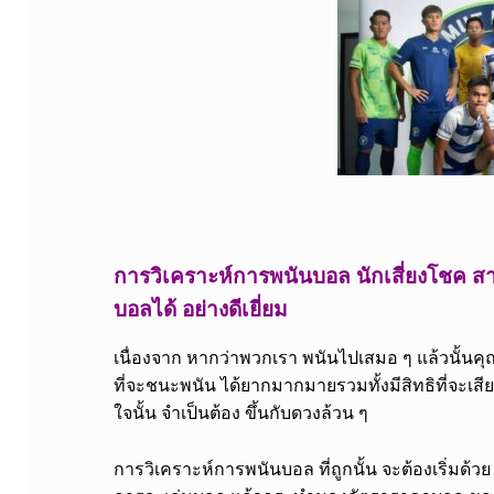
น
การวิเคราะห์การพนันบอล นักเสี่ยงโชค ส
บอลได้ อย่างดีเยี่ยม
เนื่องจาก หากว่าพวกเรา พนันไปเสมอ ๆ แล้วนั้นค
ที่จะชนะพนัน ได้ยากมากมายรวมทั้งมีสิทธิที่จะเสีย
ใจนั้น จำเป็นต้อง ขึ้นกับดวงล้วน ๆ
การวิเคราะห์การพนันบอล ที่ถูกนั้น จะต้องเริ่มด