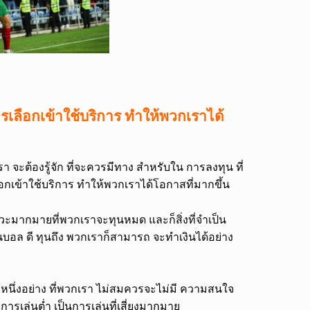
ารเลือกเข้าใช้บริการ ทำให้พวกเราได้
า จะต้องรู้จัก ที่จะควรมีทาง สำหรับใน การลงทุน ที่
ลือกเข้าใช้บริการ ทำให้พวกเราได้โอกาสที่มากขึ้น
หวะมากมายที่พวกเราจะทุนหมด และก็สิ่งที่จำเป็น
นบอล ดี ทุนถึง พวกเราก็สามารถ จะทำเงินได้อย่าง
ีกหนึ่งอย่าง ที่พวกเรา ไม่สมควรจะไม่มี ความสนใจ
การเล่นต่ำ เป็นการเล่นที่เสี่ยงมากมาย