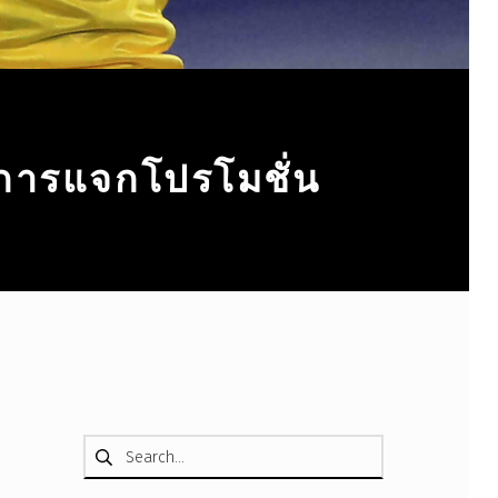
็นการแจกโปรโมชั่น
ค้นหาสำหรับ: