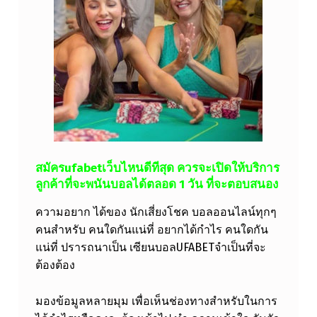
สมัครufabetเว็บไหนดีทีสุด ควรจะเปิดให้บริการ
ลูกค้าที่จะพนันบอลได้ตลอด 1 วัน ที่จะตอบสนอง
ความอยาก ได้ของ นักเสี่ยงโชค บอลออนไลน์ทุกๆ
คนสำหรับ คนใดกันแน่ที่ อยากได้กำไร คนใดกัน
แน่ที่ ปรารถนาเป็น เซียนบอลUFABETจำเป็นที่จะ
ต้องต้อง
มองข้อมูลหลายมุม เพื่อเห็นช่องทางสำหรับในการ