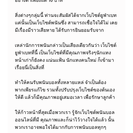
อย่างต่ำเพียงแต่ 10 บาท
สิ่งต่างๆกลุ่มนี้ ท่านจะสัมผัสได้จากเว็บไซต์ยูฟ่าเบท
แค่นั้นเป็นเว็บไซต์พนันซึ่ง สามารถเชื่อใจได้ไม่ เคย
มีเรื่องมีราวเสียหาย ได้รับการยินยอมรับจาก
เหล่านักการพนันกล่าวเป็นเสียงเดียวกันว่า เว็บไซต์
ยูฟ่าเบทที่นี้ เป็นเว็บไซต์ที่มีคุณภาพจริงๆนักแทง
หน้าเก่าก็ยังคง แน่นแฟ้น นักแทงคนใหม่ ก็เข้ามา
เรื่อยนี่เป็นสิ่งที่
ทำให้คนรับพนันบอลทั้งหลายแหล่ จำเป็นต้อง
พากเพียรแก้ไข รวมทั้งปรับปรุงเว็บไซต์ของต้นเอง
ให้ดี แล้วก็มีคุณภาพอยู่เสมอเวลา เพื่อรักษาลูกค้า
ให้ก้าวหน้าที่สุดเมื่อพวกเรา รู้จักเว็บไซต์พนันบอล
ออนไลน์ที่มี คุณภาพและก็น่าไว้วางใจได้แล้ว นั้น
พวกเราอาจพอใจได้มากกับการพนันบอลทุกๆ