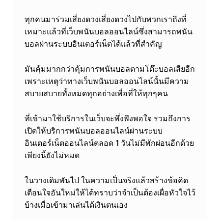
ทุกคนมาร่วมเสี่ยงดวงเสี่ยงดวงไปกับพวกเราถึงที่
เหมาะแล้วที่เว็บพนันบอลออนไลน์ซึ่งสามารถพนัน
บอลผ่านระบบอินเตอร์เน็ตได้แล้วที่สำคัญ
มันคุ้มมากกว่าคุ้มการพนันบอลตามโต๊ะบอลเสียอีก
เพราะเหตุว่าทางเว็บพนันบอลออนไลน์นั้นมีความ
สบายสบายทั้งหมดทุกอย่างเพื่อที่ให้ทุกๆคน
ที่เข้ามาใช้บริการในเว็บจะพึ่งพึงพอใจ รวมถึงการ
เปิดให้บริการพนันบอลออนไลน์ผ่านระบบ
อินเตอร์เน็ตออนไลน์ตลอด 1 วันไม่มีพักผ่อนอีกด้วย
เพียงนี้ยังไม่หมด
ในวางเดิมพันไป ในความเป็นจริงแล้วสร้างข้อคิด
เตือนใจอันใหม่ให้ได้ทราบว่าจำเป็นต้องเผื่อหัวใจไว้
บ้างเมื่อเข้ามาเล่นได้เงินตนเอง