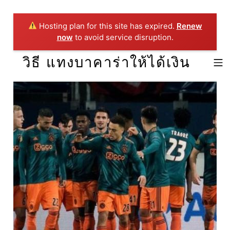
Hosting plan for this site has expired.
Renew
now
to avoid service disruption.
Skip to footer
Skip to main navigation
Skip to main content
วิธี แทงบาคาร่าให้ได้เงิน
MOBILE 