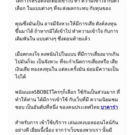
ได้กำไรหรือคงจะต้องเข้าไป ทำ ความเข้าใจ กับตัว
เลือก ในแบบต่างๆ ที่จะส่งผลกระทบ กับทุนของ
คุณซึ่งมันเป็น อาจมีจังหวะให้มีการเสีย ตังค์ลงทุน
ขึ้นมาได้ ถ้าหากมิได้เข้าไป ทำความเข้าใจ กับการ
เดิมพันใน แบบต่างๆ ซึ่งตอนท้ายแล้ว
เมื่อตกลงใจ ลงพนันไปในแบบ ที่มีการเสี่ยงมากเกิน
ไปมันก็จะ เป็นจังหวะ ที่จะกำเนิดการเสี่ยงหรือ เสีย
เงินเสีย ทองลงทุนใน แต่ละครั้งมัน ย่อมมีความเป็น
ไปได้
พนันบอลSBOBETใครๆก็เลือก ใช้กันเป็นส่วนมาก ที่
ทำให้ท่าน ได้มีการเข้าใช้ กับเว็บที่มี ความนิยมชม
ชอบ เป็นอันดับที่หนึ่ง ของคนประเทศไทย
บาคาร่า
สำหรับการ เข้าใช้บริการ เล่นแทงบอลออนไลน์กัน
อย่างดี เยี่ยมนี้เนื่อง จากว่าเว็บของพวกเรา นั้นมี