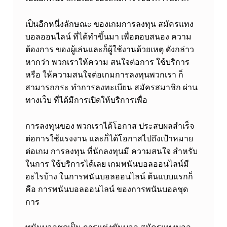
ร
เป็นอีกหนึ่งลักษณะ ของเกมการลงทุน สมัครแทง
ม
บอลออนไลน์ ที่ได้ทำขึ้นมา เพื่อตอบสนอง ความ
า
ต้องการ ของผู้เล่นและก็ผู้ใช้งานด้วยเหตุ ดังกล่าว
เ
หากว่า พวกเราให้ความ สนใจต่อการ ใช้บริการ
หรือ ให้ความสนใจต่อเกมการลงทุนพวกเรา ก็
ป็
สามารถกระ ทำการลงทะเบียน สมัครสมาชิก ผ่าน
น
ทางเว็บ ที่ได้มีการเปิดให้บริการเพื่อ
ตั
ว
การลงทุนของ พวกเราได้โอกาส ประสบผลสำเร็จ
ต่อการใช้แรงงาน และก็ได้โอกาสไปถึงเป้าหมาย
ช่
ต่อเกม การลงทุน ที่นักลงทุนมี ความสนใจ สำหรับ
ว
ในการ ใช้บริการได้เลย เกมพนันบอลออนไลน์มี
ย
อะไรบ้าง ในการพนันบอลออนไลน์ ต้นแบบแรกก็
คือ การพนันบอลออนไลน์ ของการพนันบอลชุด
สำ
การ
ห
รั