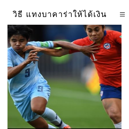
Skip to footer
Skip to main navigation
Skip to main content
วิธี แทงบาคาร่าให้ได้เงิน
MOBILE 