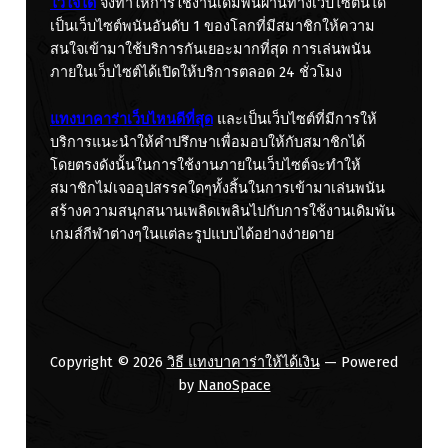
ไว้ใจได้
จึงทำให้การใช้งานเดิมพันผ่านทางเว็บไซต์นี้ได้
เป็นเว็บไซต์พนันอันดับ 1 ของโลกที่มีสมาชิกให้ความ
สนใจเข้ามาใช้บริการกันเยอะมากที่สุด
การเล่นพนัน
ภายในเว็บไซต์ได้เปิดให้บริการตลอด 24 ชั่วโมง
แทงบาคาร่าเว็บไหนดีที่สุด
และเป็นเว็บไซต์ที่มีการให้
บริการแนะนำให้คำปรึกษาเพื่อมอบให้กับสมาชิกได้
โดยตรงดังนั้นในการใช้งานภายในเว็บไซต์จะทำให้
สมาชิกไม่เจออุปสรรคใดๆทั้งสิ้นในการเข้ามาเล่นพนัน
สร้างความสนุกสนานเพลิดเพลินไปกับการใช้งานเดิมพัน
เกมส์กีฬาต่างๆในแต่ละรูปแบบได้อย่างง่ายดาย
Copyright © 2026
วิธี แทงบาคาร่าให้ได้เงิน
— Powered
by
NanoSpace