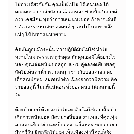
ไปทางเดียวกับกัน คุณเป็นไปไม่ ได้เล่นบอล ได้
ตลอดกาล มาเอ๋ยถึงกล ฉ้อฉลของ พวกนั้นกันเลยดี
กว่า เคยมีคน พูดว่าการเล่น แทงบอล ถ้าหากเล่นดี
ๆ จัดแจงระบบ เงินของตนดี ๆ เล่นไปไม่มีทางเจ๊ง
แน่ๆ ใช้ในทาง แนวความ
คิดมันถูกแม้กระนั้น ทางปฏิบัติมันไม่ใช่ ทำไม
ทราบไหม เพราะเหตุว่าคุณ กักคุมเองมิได้อย่างไร
หละ คุณเล่นพนัน บอลถูก 10-20 คู่ตลอดเพียงพอคู่
ถัดไปเห็นค่าน้ำ หวานหมู ๆ ราวกับบอลคนแก่ตบ
เด็กคุณมักทุ่ม หมดหน้าตัก เนื่องจากว่ามีความ คิด
ว่าบอลคู่นี้ ไม่แพ้แน่นอน ทั้งบอลคนแก่นัดหมายนี้
จะ
ต้องทำสกอร์ด้วย แต่ว่าไม่เลยมัน ไม่ใช่แบบนั้น ถ้า
เกิดการพนันบอล นัดหมายนี้บอล งานหละที่คุณทุ่ม
มาหมดเสียเปล่า และก็บอลงานนี่แหละ ขอบอกเลย
มีทุกวี่วัน มีทุกลีกให้มอง เห็นเพียงเท่านี้คุณก็เจ๊ง