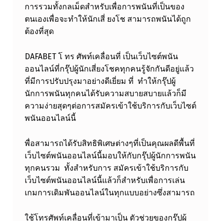
การรวมทั้งกลเม็ดสำหรับเพื่อการพนันที่เป็นของ
ตนเองเพื่อจะทำให้นักเสี่ ยงโช สามารถพนันได้ถูก
ต้องที่สุด
DAFABET โ ทร ศัพท์เคลื่อนที่ เป็นเว็บไซต์พนัน
ออนไลน์ที่กรุ๊ปผู้นักเสี่ยงโชคทุกคนรู้จักกันดีอยู่แล้ว
ที่มีการปรับปรุงมาอย่างดีเยี่ยม ที่ ทำให้กรุ๊ปผู้
นักการพนันทุกคนได้รับความสบายสบายแล้วก็มี
ความง่ายสุดๆต่อการสมัครเข้าใช้บริการกับเว็บไซต์
พนันออนไลน์นี้
พื่อสามารถได้รับสิทธิพิเศษต่างๆที่เป็นคุณผลดีพื้นที่
เว็บไซต์พนันออนไลน์นี้มอบให้กับกรุ๊ปผู้นักการพนัน
ทุกคนรวม ทั้งสำหรับการ สมัครเข้าใช้บริการกับ
เว็บไซต์พนันออนไลน์นี้แล้วก็สำหรับเพื่อการเล่น
เกมการเดิมพันออนไลน์ในทุกแบบอย่างซึ่งสามารถ
ใช้โทรศัพท์เคลื่อนที่เข้ามาเป็น ตัวช่วยของกรุ๊ปผู้