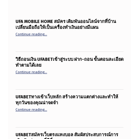
UFA MOBILE HOME สมัคร เดิมพันออนไลน์จากที่บ้าน
เปลี่ยนมือถือให้เป็นเครื่องทำเงินอย่างมีแผน
“ufa mobile home สมัคร เดิมพันออนไลน์จากที่บ้าน เปลี่ยนมือ
Continue reading
…
วิธีถอนเงิน UFABETเข้าสู่ระบบ ฝาก-ถอน ขั้นตอนละเอียด
ทำตามได้เลย
“วิธีถอนเงิน ufabetเข้าสู่ระบบ ฝาก-ถอน ขั้นตอนละเอียดทำ
Continue reading
…
UFABETทางเข้าเว็บหลัก สร้างความแตกต่างและทำให้
ทุกวันของคุณน่าจดจำ
“UFABETทางเข้าเว็บหลัก สร้างความแตกต่างและทำให้ทุกว
Continue reading
…
UFABETสมัครเว็บตรงแทงบอล สัมผัสประสบการณ์การ