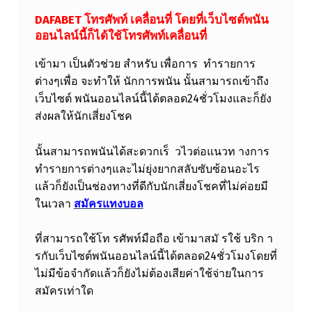
DAFABET โทรศัพท์ เคลื่อนที่ โดยที่เว็บไซต์พนัน
ออนไลน์นี้ก็ได้ใช้โทรศัพท์เคลื่อนที่
เข้ามา เป็นตัวช่วย สำหรับ เพื่อการ ทำรายการ
ต่างๆเพื่อ จะทำให้ นักการพนัน นั้นสามารถเข้าถึง
เว็บไซต์ พนันออนไลน์นี้ได้ตลอด24ชั่วโมงและก็ยัง
ส่งผลให้นักเสี่ยงโชค
นั้นสามารถพนันได้สะดวกเร็ วไวต่อแนวท างการ
ทำรายการต่างๆและไม่ยุ่งยากสลับซับซ้อนอะไร
แล้วก็ยังเป็นช่องทางที่ดีกับนักเสี่ยงโชคที่ไม่ค่อยมี
ในเวลา
สมัครแทงบอล
ที่สามารถใช้โท รศัพท์มือถือ เข้ามาสมั รใช้ บริก า
รกับเว็บไซต์พนันออนไลน์นี้ได้ตลอด24ชั่วโมงโดยที่
ไม่มีข้อจำกัดแล้วก็ยังไม่ต้องเสียค่าใช้จ่ายในการ
สมัครเท่าใด