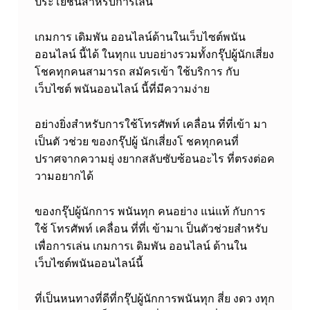
ประโยชน์สำหรับการเล่น
เกมการ เดิมพัน ออนไลน์ด้านในเว็บไซต์พนัน
ออนไลน์ นี้ได้ ในทุกแ บบอย่างรวมทั้งกรุ๊ปผู้นักเสี่ยง
โชคทุกคนสามารถ สมัครเข้า ใช้บริการ กับ
เว็บไซต์ พนันออนไลน์ นี้ที่มีความง่าย
อย่างยิ่งสำหรับการใช้โทรศัพท์ เคลื่อน ที่ที่เข้า มา
เป็นตั วช่วย ของกรุ๊ปผู้ นักเสี่ยงโ ชคทุกคนที่
ปราศจากความยุ่ งยากสลับซับซ้อนอะไร ที่ตรงต่อค
วามอยากได้
ของกรุ๊ปผู้นักการ พนันทุก คนอย่าง แน่แท้ กับการ
ใช้ โทรศัพท์ เคลื่อน ที่ที่เ ข้ามาเ ป็นตัวช่วยสำหรับ
เพื่อการเล่น เกมการเ ดิมพัน ออนไลน์ ด้านใน
เว็บไซต์พนันออนไลน์นี้
ที่เป็นหนทางที่ดีที่กรุ๊ปผู้นักการพนันทุก สี่ย งดว งทุก