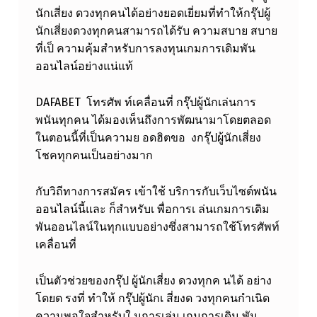
นักเสี่ยง ดวงทุกคนได้อย่างยอดเยี่ยมที่ทำให้กรุ๊ปผู้
นักเสี่ยงดวงทุกคนสามารถได้รับ ความสบาย สบาย
ที่เป็ ความคุ้มสำหรับการลงทุนเกมการเดิมพัน
ออนไลน์อย่างแน่แท้
DAFABET โทรศัพ ท์เคลื่อนที่ กรุ๊ปผู้นักเล่นการ
พนันทุกคน ได้มองเห็นถึงการพัฒนามาโดยตลอด
ในตอนนี้ที่เป็นความย อดฮิตขอ งกรุ๊ปผู้นักเสี่ยง
โชคทุกคนเป็นอย่างมาก
กับวิถีทางการสมัคร เข้าใช้ บริการกับเว็บไซต์พนัน
ออนไลน์นี้และ ก็สำหรับเ พื่อการเ ล่นเกมการเดิม
พันออนไลน์ในทุกแบบอย่างซึ่งสามารถใช้โทรศัพท์
เคลื่อนที่
เป็นตัวช่วยของกรุ๊ป ผู้นักเสี่ยง ดวงทุกค นได้ อย่าง
โดยต รงที่ ทำให้ กรุ๊ปผู้นักเ สี่ยงด วงทุกคนกำเนิด
ความพอใจสำหรับใ นการเล่น เกมการเดิม พัน