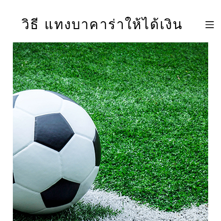
Skip to footer
Skip to main navigation
Skip to main content
วิธี แทงบาคาร่าให้ได้เงิน
MOBILE 