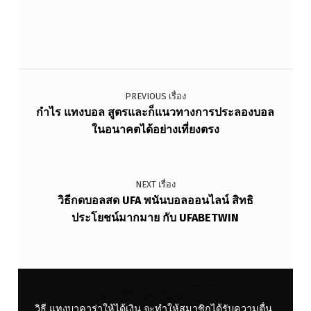
แนะแนวเรื่อง
PREVIOUS เรื่อง
กำไร แทงบอล สูตรและก็แนวทางการประลองบอล
ในอนาคตได้อย่างเที่ยงตรง
NEXT เรื่อง
วิธีกดบอลสด UFA พนันบอลออนไลน์ สิทธิ
ประโยชน์มากมาย กับ UFABETWIN
วิธี แทงบาคาร่าให้ได้เงิน จะทำให้สมาชิกได้รับความตื่น