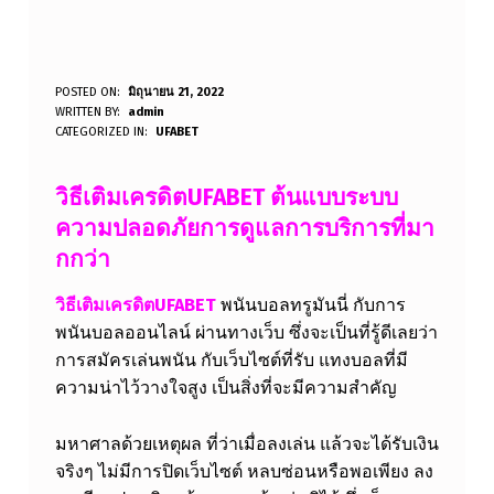
วิ
POSTED ON:
มิถุนายน 21, 2022
WRITTEN BY:
admin
ธี
CATEGORIZED IN:
UFABET
เ
วิธีเติมเครดิตUFABET ต้นแบบระบบ
ติ
ความปลอดภัยการดูแลการบริการที่มา
ม
กกว่า
เ
ค
วิธีเติมเครดิตUFABET
พนันบอลทรูมันนี่ กับการ
พนันบอลออนไลน์ ผ่านทางเว็บ ซึ่งจะเป็นที่รู้ดีเลยว่า
ร
การสมัครเล่นพนัน กับเว็บไซต์ที่รับ แทงบอลที่มี
ดิ
ความน่าไว้วางใจสูง เป็นสิ่งที่จะมีความสำคัญ
ต
มหาศาลด้วยเหตุผล ที่ว่าเมื่อลงเล่น แล้วจะได้รับเงิน
U
จริงๆ ไม่มีการปิดเว็บไซต์ หลบซ่อนหรือพอเพียง ลง
F