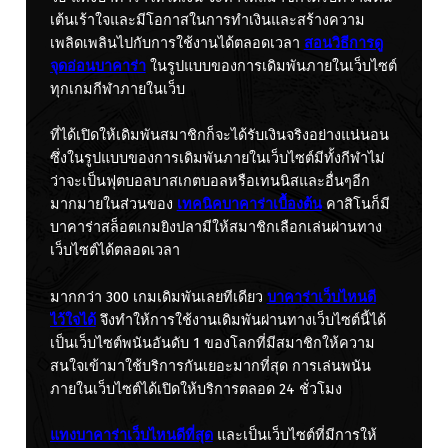
เต้นเร้าใจและมีโอกาสในการทำเงินและสร้างความ
เพลิดเพลินไปกับการใช้งานได้ตลอดเวลา
สอนวิธีการดู
จุดอ่อนบาคาร่า
ในรูปแบบของการเดิมพันภายในเว็บไซต์
ทุกเกมกีฬาภายในเว็บ
ที่ได้เปิดให้เดิมพันสมาชิกก็จะได้รับเงินจริงอย่างแน่นอน
ซึ่งในรูปแบบของการเดิมพันภายในเว็บไซต์มีทั้งกีฬาไม่
ว่าจะเป็นฟุตบอลบาสเกตบอลหรือเทนนิสและอื่นๆอีก
มากมายในส่วนของ
เทคนิคบาคาร่าเบื้องต้น
คาสิโนก็มี
บาคาร่าสล็อตเกมยิงปลามีให้สมาชิกเลือกเล่นผ่านทาง
เว็บไซต์ได้ตลอดเวลา
มากกว่า 300 เกมเดิมพันเลยทีเดียว
บาคาร่าเว็บไหนดี
ไว้ใจได้
จึงทำให้การใช้งานเดิมพันผ่านทางเว็บไซต์นี้ได้
เป็นเว็บไซต์พนันอันดับ 1 ของโลกที่มีสมาชิกให้ความ
สนใจเข้ามาใช้บริการกันเยอะมากที่สุด
การเล่นพนัน
ภายในเว็บไซต์ได้เปิดให้บริการตลอด 24 ชั่วโมง
แทงบาคาร่าเว็บไหนดีที่สุด
และเป็นเว็บไซต์ที่มีการให้