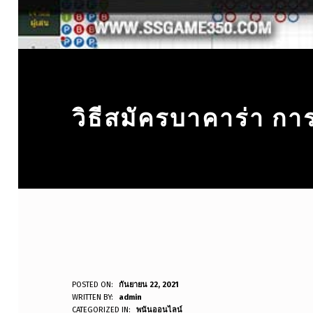
วิธีสมัครบาคาร่า ก
วิ
POSTED ON:
กันยายน 22, 2021
WRITTEN BY:
admin
CATEGORIZED IN:
พนันออนไลน์