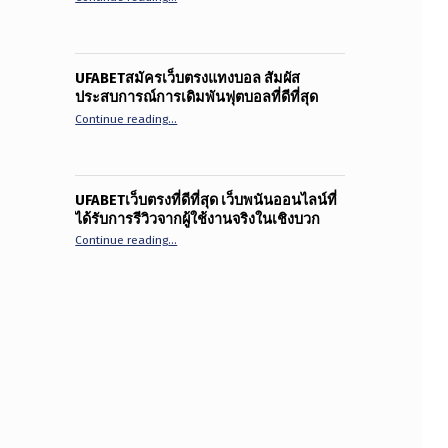
UFABETสมัครเว็บตรงแทงบอล สัมผัส
ประสบการณ์การเดิมพันฟุตบอลที่ดีที่สุด
“UFABETสมัครเว็บตรงแทงบอล สัมผัสประสบการณ์การเดิมพ
Continue reading
…
UFABETเว็บตรงที่ดีที่สุด เว็บพนันออนไลน์ที่
ได้รับการรีวิวจากผู้ใช้งานจริงในเชิงบวก
“UFABETเว็บตรงที่ดีที่สุด เว็บพนันออนไลน์ที่ได้รับการรี
Continue reading
…