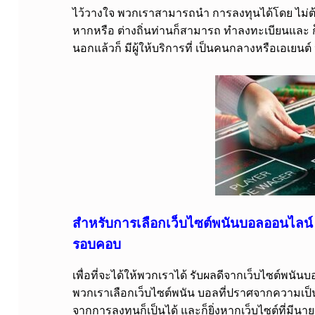
ม
ไว้วางใจ พวกเราสามารถนำ การลงทุนได้โดย ไม่ต้องเ
หากหรือ ต่างถิ่นท่านก็สามารถ ทำลงทะเบียนและ ก็ทำ
ทั้
นอกแล้วก็ มีผู้ให้บริการที่ เป็นคนกลางหรือเอเยนต์
ง
สู
ต
ร
ต่
า
สำหรับการเลือกเว็บไซต์พนันบอลออนไลน์ 
ง
รอบคอบ
ๆ
เพื่อที่จะได้ให้พวกเราได้ รับผลดีจากเว็บไซต์พนั
พวกเราเลือกเว็บไซต์พนัน บอลที่ปราศจากความเป็นกล
จากการลงทุนก็เป็นได้ และก็ยิ่งหากเว็บไซต์ที่มีนา