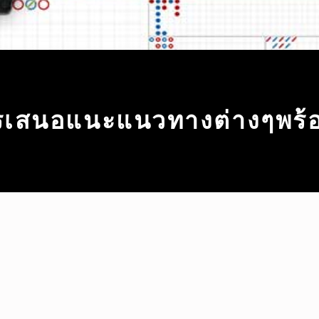
ารเสนอแนะแนวทางต่างๆพร้อม