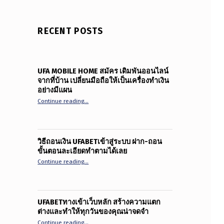
RECENT POSTS
UFA MOBILE HOME สมัคร เดิมพันออนไลน์
จากที่บ้าน เปลี่ยนมือถือให้เป็นเครื่องทำเงิน
อย่างมีแผน
“ufa mobile home สมัคร เดิมพันออนไลน์จากที่บ้าน เปลี่
Continue reading
…
วิธีถอนเงิน UFABETเข้าสู่ระบบ ฝาก-ถอน
ขั้นตอนละเอียดทำตามได้เลย
“วิธีถอนเงิน ufabetเข้าสู่ระบบ ฝาก-ถอน ขั้นตอนละเอี
Continue reading
…
UFABETทางเข้าเว็บหลัก สร้างความแตก
ต่างและทำให้ทุกวันของคุณน่าจดจำ
“UFABETทางเข้าเว็บหลัก สร้างความแตกต่างและทำให้
Continue reading
…