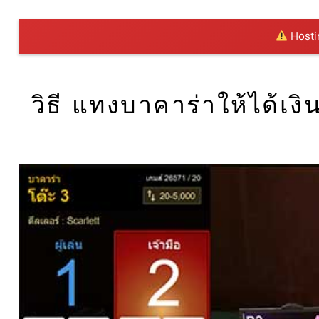
Hostin
Skip to footer
Skip to main navigation
Skip to main content
วิธี แทงบาคาร่าให้ได้เงิ