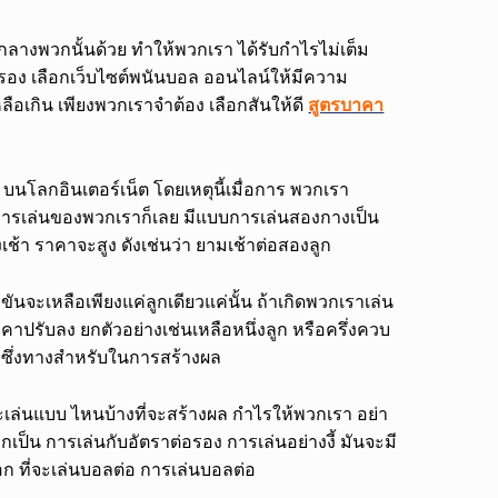
ลางพวกนั้นด้วย ทำให้พวกเรา ได้รับกำไรไม่เต็ม
รอง เลือกเว็บไซต์พนันบอล ออนไลน์ให้มีความ
หลือเกิน เพียงพวกเราจำต้อง เลือกสันให้ดี
สูตรบาคา
 บนโลกอินเตอร์เน็ต โดยเหตุนี้เมื่อการ พวกเรา
น การเล่นของพวกเราก็เลย มีแบบการเล่นสองกางเป็น
เช้า ราคาจะสูง ดังเช่นว่า ยามเช้าต่อสองลูก
งขันจะเหลือเพียงแค่ลูกเดียวแค่นั้น ถ้าเกิดพวกเราเล่น
าคาปรับลง ยกตัวอย่างเช่นเหลือหนึ่งลูก หรือครึ่งควบ
่ง ซึ่งทางสำหรับในการสร้างผล
เล่นแบบ ไหนบ้างที่จะสร้างผล กำไรให้พวกเรา อย่า
กเป็น การเล่นกับอัตราต่อรอง การเล่นอย่างงี้ มันจะมี
ือก ที่จะเล่นบอลต่อ การเล่นบอลต่อ