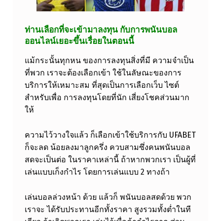
ท่านเลือกที่จะเข้ามาลงทุน กับการพนันบอล
ออนไลน์เยอะขึ้นเรื่อยในตอนนี้
แม้กระนั้นทุกหน ของการลงทุนสิ่งที่มี ความจำเป็น
ที่พวก เราจะต้องเลือกเข้า ใช้ในลัษณะของการ
บริการให้เหมาะสม ที่สุดเป็นการเลือกเว็บ ไซต์
สำหรับเพื่อ การลงทุนโดยที่นัก เสี่ยงโชคส่วนมาก
ให้
ความไว้วางใจแล้ว ก็เลือกเข้าใช้บริการกับ UFABET
ก็จะลด น้อยลงมาลูกครึ่ง ควบสามซึ่งคนพนันบอล
สดจะเป็นต่อ ในราคาเหล่านี้ ถ้าหากพวกเรา เป็นผู้ที่
เล่นแบบเก็งกำไร โดยการเล่นแบบ 2 ทางถ้า
เล่นบอลล่วงหน้า ด้วย แล้วก็ พนันบอลสดด้วย พวก
เราจะ ได้รับประทานอีกทั้งราคา สูงรวมทั้งต่ำในที