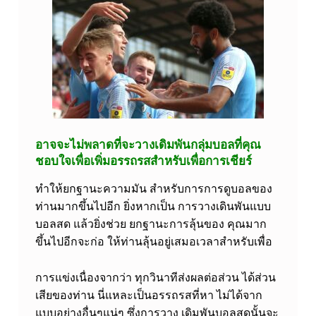
อาจจะไม่พลาดที่จะวางเดิมพันกลุ่มบอลที่คุณ
ชอบใจเพื่อเพิ่มอรรถรสสำหรับเพื่อการเชียร์
ทำให้ยกฐานะความมัน สำหรับการการดูบอลของ
ท่านมากขึ้นไปอีก ยิ่งหากเป็น การวางเดินพันแบบ
บอลสด แล้วยิ่งช่วย ยกฐานะการลุ้นของ คุณมาก
ขึ้นไปอีกจะก่อ ให้ท่านลุ้นอยู่เสมอเวลาสำหรับเพื่อ
การแข่งเนื่องจากว่า ทุกวินาทีส่งผลต่อส่วน ได้ส่วน
เสียของท่าน นี่แหละเป็นอรรถรสที่หา ไม่ได้จาก
แบบอย่างอื่นๆแน่ๆ ซึ่งการวาง เดิมพันบอลสดนั้นจะ