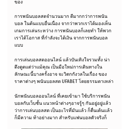
ของ
การพนันบอลสดจำนวนมาก ดีมากกว่าการพนัน
บอล ในต้นแบบอื่นเนื่อง จากว่าพวกเราได้มองเห็น
เกมการเล่นระหว่าง การพนันบอลก็เลยทำ ให้พวก
เราได้โอกาส ที่กำลังจะได้เงิน จากการพนันบอล
แบบ
การเล่นบอลสดออนไลน์ แล้วบันเทิงใจรวมทั้ง น่า
ดึงดูดแต่ว่าแม้คุณ เป็นมือใหม่การเดินทางใน
ลักษณะนี้บางครั้งอาจ จะวิตกกังวลในเรื่อง ของ
ราคาต่างๆ พนันบอลสด UFABET โดยธรรมดาเหล่า
นักพนันบอลออนไลน์ ที่เคยเข้ามา ใช้บริการพนัน
บอลกับเว็บชั้น แนวหน้าต่างๆอาจรู้ๆ กันอยู่อยู่แล้ว
ว่าการเล่นบอลสด เป็นอะไรที่มันแล้ว ก็ตื่นเต้นแล้ว
ก็มีความ ท้าอย่างมาก สำหรับแฟนบอลตัวจริงก็