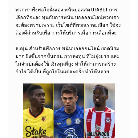
อ
พวกเราพึงพอใจนั่นเอง พนันบอลสด UFABET การ
น
เลือกที่จะลง ทุนกับการพนัน บอลออนไลน์พวกเรา
ไ
จะต้องทราบเพราะ เว็บไซต์ที่พวกเราจะเลือก ใช้จะ
ล
ต้องดีสำหรับเพื่อ การให้บริการเมื่อการเลือกที่จะ
น์
ลงทุน สำหรับเพื่อการ พนันบอลออนไลน์ ยอดนิยม
มาก ยิ่งขึ้นจากขั้นตอน การลงทุน ที่ไม่ยุ่งยาก และ
ไม่จำเป็นต้องใช้ เงินทุนที่สูง ทำให้สามารถสร้าง
กำไร ได้เป็น ที่ถูกใจในแต่ละครั้ง ทำให้หลาย