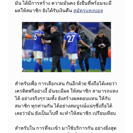
มัน ได้มีการสร้าง ความมั่นคง ยั่งยืนที่พร้อมจะมี
ผลให้สมาชิก ยังได้รับเงินคืน
สมัครแทงบอล
สำหรับเพื่อ การเลือกเล่น กันอีกด้วย ซึ่งถือได้เลยว่า
เครดิตฟรีอย่างงี้ มันจะมีผล ให้สมาชิก สามารถแทง
ได้ อย่างจริงๆรวมทั้ง ยังสร้างผลตอบแทน ให้กับ
สมาชิก ทุกท่านกัน ได้อย่างสมบูรณ์แน่ๆซึ่งถือได้
เลยว่ามัน ยังเป็นเว็บที่ จะทำให้สมาชิก เปรียบเทียบ
สำหรับใน การที่จะเข้า มาใช้บริการกัน อย่างยิ่งสุด