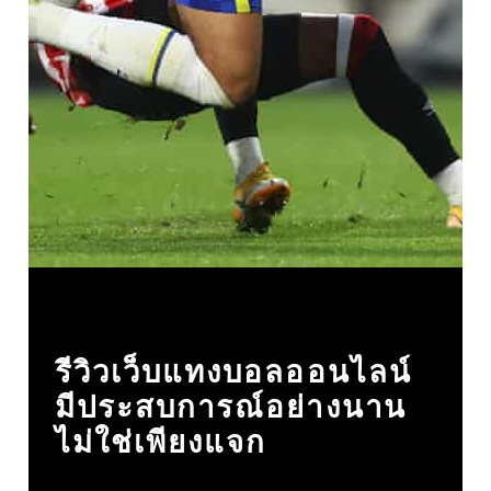
รีวิวเว็บแทงบอลออนไลน์
มีประสบการณ์อย่างนาน
ไม่ใช่เพียงแจก