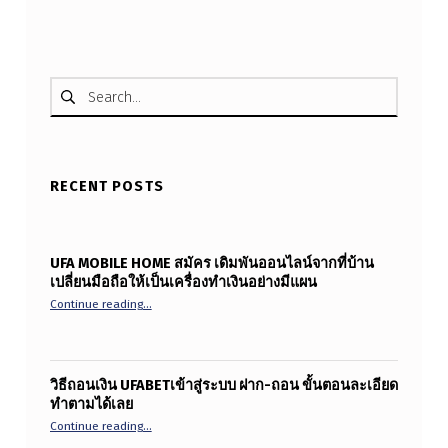
Skip back to main navigation
ค้นหาสำหรับ:
RECENT POSTS
UFA MOBILE HOME สมัคร เดิมพันออนไลน์จากที่บ้าน
เปลี่ยนมือถือให้เป็นเครื่องทำเงินอย่างมีแผน
“ufa mobile home สมัคร เดิมพันออนไลน์จากที่บ้าน เปลี่ยนมือ
Continue reading
…
วิธีถอนเงิน UFABETเข้าสู่ระบบ ฝาก-ถอน ขั้นตอนละเอียด
ทำตามได้เลย
“วิธีถอนเงิน ufabetเข้าสู่ระบบ ฝาก-ถอน ขั้นตอนละเอียดทำ
Continue reading
…