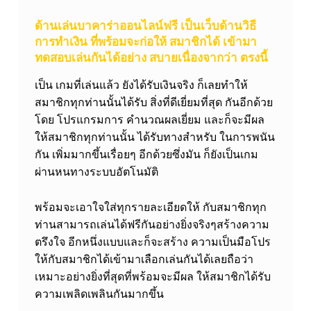
ด้านเล่นบาคาร่าออนไลน์ฟรี เป็นเว็บด้านวิธี
การทำเงิน ที่พร้อมจะก่อให้ สมาชิกได้ เข้ามา
ทดสอบเล่นกันได้อย่าง สบายเนื่องจากว่า ตรงนี้
เป็น เกมที่เล่นแล้ว ยังได้รับเงินจริง ก็เลยทำให้
สมาชิกทุกท่านนั้นได้รับ สิ่งที่ดีเยี่ยมที่สุด กันอีกด้วย
โดย โปรแกรมการ คำนวณผลเยี่ยม และก็จะมีผล
ให้สมาชิกทุกท่านนั้น ได้รับทางสำหรับ ในการพนัน
กัน เพิ่มมากขึ้นเรื่อยๆ อีกด้วยซึ่งมัน ก็ยังเป็นเกม
ผ่านหนทางระบบอัตโนมัติ
พร้อมจะเอาใจใส่ทุกรายละเอียดให้ กับสมาชิกทุก
ท่านสามารถเล่นได้ฟรีกันอย่างยิ่งจริงๆสร้างความ
ตรึงใจ อีกหนึ่งแบบและก็จะสร้าง ความเป็นมือโปร
ให้กับสมาชิกได้เข้ามาเลือกเล่นกันได้เลยถือว่า
เหมาะอย่างยิ่งที่สุดที่พร้อมจะมีผล ให้สมาชิกได้รับ
ความเพลิดเพลินกันมากขึ้น