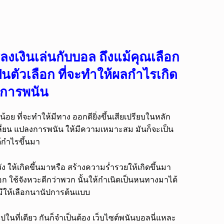
งเงินเล่นกับบอล ถึงแม้คุณเลือก
็นตัวเลือก ที่จะทำให้ผลกำไรเกิด
าการพนัน
ใช่น้อย ที่จะทำให้มีทาง ออกดียิ่งขึ้นเสียเปรียบในหลัก
เปลี่ยน แปลงการพนัน ให้มีความเหมาะสม มันก็จะเป็น
ด้กำไรขึ้นมา
 ให้เกิดขึ้นมาหรือ สร้างความร่ำรวยให้เกิดขึ้นมา
ือก ใช้จังหวะดีกว่าพวก นั้นให้กำเนิดเป็นหนทางมาได้
มีให้เลือกนานัปการต้นแบบ
นไปในที่เดียว กันก็จำเป็นต้อง เว็บไซต์พนันบอลนี่แหละ