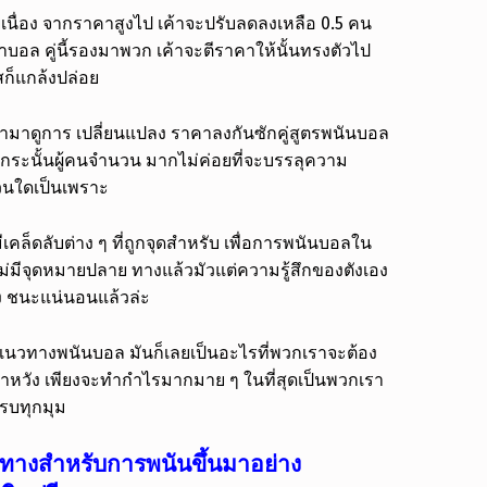
อยเนื่อง จากราคาสูงไป เค้าจะปรับลดลงเหลือ 0.5 คน
วว่าบอล คู่นี้รองมาพวก เค้าจะตีราคาให้นั้นทรงตัวไป
สก็แกล้งปล่อย
รามาดูการ เปลี่ยนแปลง ราคาลงกันซักคู่สูตรพนันบอล
ม้กระนั้นผู้คนจำนวน มากไม่ค่อยที่จะบรรลุความ
่วนใดเป็นเพราะ
ีเคล็ดลับต่าง ๆ ที่ถูกจุดสำหรับ เพื่อการพนันบอลใน
 ไม่มีจุดหมายปลาย ทางแล้วมัวแต่ความรู้สึกของตังเอง
้อง ชนะแน่นอนแล้วล่ะ
 แนวทางพนันบอล มันก็เลยเป็นอะไรที่พวกเราจะต้อง
าหวัง เพียงจะทำกำไรมากมาย ๆ ในที่สุดเป็นพวกเรา
ครบทุกมุม
องทางสำหรับการพนันขึ้นมาอย่าง