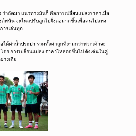
จ ว่าถัดมา แนวทางมันก็ คือการเปลี่ยนแปลงราคาเมื่อ
ต์พนัน จะไหลปรับลูกไปฝั่งต่อมากขึ้นเพื่อคนไปแทง
มการเล่นทุก
ื่อได้ค่าน้ำประปา รวมทั้งค่าลูกที่งามกว่าพวกเค้าจะ
ิงโดย การเปลี่ยนแปลง ราคาไหลต่อขึ้นไป ดังเช่นในคู่
อย่างเดิม