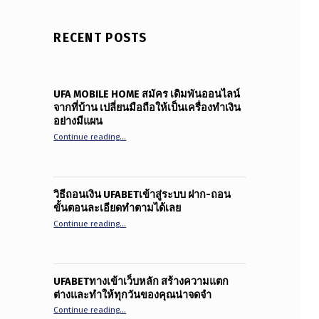
RECENT POSTS
UFA MOBILE HOME สมัคร เดิมพันออนไลน์
จากที่บ้าน เปลี่ยนมือถือให้เป็นเครื่องทำเงิน
อย่างมีแผน
“ufa mobile home สมัคร เดิมพันออนไลน์จากที่บ้าน เปลี่
Continue reading
…
วิธีถอนเงิน UFABETเข้าสู่ระบบ ฝาก-ถอน
ขั้นตอนละเอียดทำตามได้เลย
“วิธีถอนเงิน ufabetเข้าสู่ระบบ ฝาก-ถอน ขั้นตอนละเอี
Continue reading
…
UFABETทางเข้าเว็บหลัก สร้างความแตก
ต่างและทำให้ทุกวันของคุณน่าจดจำ
“UFABETทางเข้าเว็บหลัก สร้างความแตกต่างและทำให้
Continue reading
…