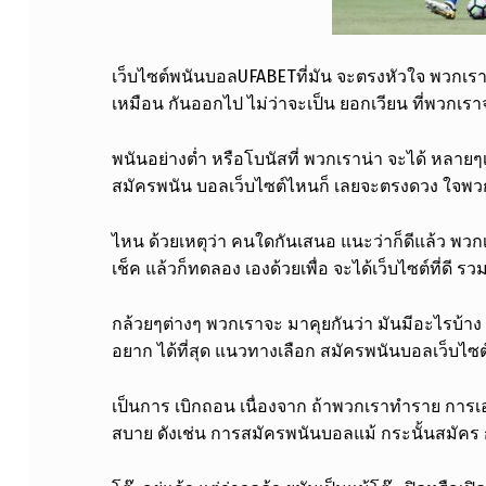
พ
นั
เว็บไซต์พนันบอลUFABETที่มัน จะตรงหัวใจ พวกเราที่ส
เหมือน กันออกไป ไม่ว่าจะเป็น ยอกเวียน ที่พวกเ
น
ที่
พนันอย่างต่ำ หรือโบนัสที่ พวกเราน่า จะได้ หลายๆเห
สมัครพนัน บอลเว็บไซต์ไหนก็ เลยจะตรงดวง ใจพวกเร
จ
ไหน ด้วยเหตุว่า คนใดกันเสนอ แนะว่าก็ดีแล้ว พ
ะ
เช็ค แล้วก็ทดลอง เองด้วยเพื่อ จะได้เว็บไซต์ที่ดี ร
ช่
กล้วยๆต่างๆ พวกเราจะ มาคุยกันว่า มันมีอะไรบ้าง ร
ว
อยาก ได้ที่สุด แนวทางเลือก สมัครพนันบอลเว็บไซต์
ย
เป็นการ เบิกถอน เนื่องจาก ถ้าพวกเราทำราย การเอ
ใ
สบาย ดังเช่น การสมัครพนันบอลแม้ กระนั้นสมัคร ก
ห้