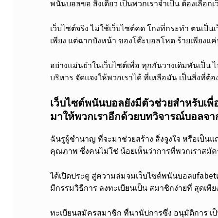
พนันบอลขอ สิ่งเดียว เป็นพวกเราจำเป็น ต้องเลือกเว
เว็บไซต์จริง ไม่ใช้เว็บไซต์คด โกงที่กระทำ ตนเป็น
เพียง แต่ฉากบังหน้า ของโต๊ะบอลโหด ร้ายเพียงแค่น
อย่างแม่นยำในเว็บไซต์เพื่อ ทุกกันวางเดิมพันเป็น ไ
บริหาร จัดแจงให้พวกเราได้ ที่เหลือมัน เป็นสิ่งที
เว็บไซต์พนันบอลยังมีตัวช่วยสำหรับเ
มาให้พวกเราอีกด้วยบทวิจารณ์บอลจา
ฉันรูผู้ชำนาญ ที่จะมาช่วยสร้าง สิ่งจูงใจ หรือเป็
คุณภาพ ซึ่งคนไม่ใช่ น้อยเห็นว่าการที่พวกเราส
ได้เปิดประตู สู่ความล่มจมเว็บไซต์พนันบอลufabetแล
มีกรรมวิธีการ ลงทะเบียนเป็น สมาชิกง่ายที่ สุดเพี
ทะเบียนสมัครสมาชิก ที่นานัปการซึ่ง อนุมัติการ เ