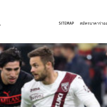
น
SITEMAP
สมัครบาคาร่าอ