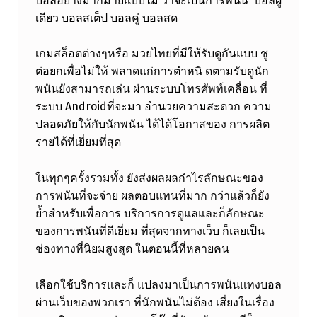
บอลอย่างมากมายแบบไม่ ว่าจะเป็นการพนัน บอลผู้
ก
เดียว บอลสเต็ป บอลคู่ บอลสด
า
เกมสล็อตต่างๆหรือ มวยไทยที่มีให้รับดูกันแบบ ชู
ร
ต่อยกเพื่อไม่ให้ พลาดแก่การตำหนิ ดตามรับดูนัก
ดู
พนันยังสามารถเล่น ผ่านระบบโทรศัพท์เคลื่อน ที่
ระบบ Androidที่จะมา อำนวยความสะดวก ความ
แ
ปลอดภัยให้กับนักพนัน ได้ได้โอกาสของ การผลิต
ล
รายได้ที่เยี่ยมที่สุด
ก
า
ในทุกๆครั้งรวมทั้ง ยังส่งผลผลกำไรลักษณะของ
การพนันที่จะจ่าย ผลตอบแทนที่มาก กว่าแล้วก็ยัง
ร
ย้ำสำหรับเพื่อการ บริการการดูแลและก็ลักษณะ
บ
ของการพนันที่ดีเยี่ยม ที่สุดจากทางเว็บ ก็เลยเป็น
ริ
ช่องทางที่นิยมสูงสุด ในตอนนี้ที่หลายคน
ก
เลือกใช้บริการและก็ แปลงมาเป็นการพนันแทงบอล
า
ผ่านเว็บของพวกเรา ที่นักพนันไม่ต้อง เสี่ยงในเรื่อง
ร