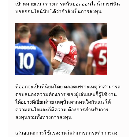
เป้าหมาย
แนว ทางการพนันบอลออนไลน์
การพนัน
บอลออนไลน์นับ ได้ว่ากำลังเป็นการลงทุน
ที่ออกจะเป็นที่นิยมโดย ตลอดเพราะเหตุว่าสามารถ
ตอบสนองความต้องการ ของผู้เล่นและก็ผู้ใช้ งาน
ได้อย่างดีเยี่ยมด้วย เหตุนั้นหากคนใดกันแน่ ให้
ความสนใจและก็มีความ ต้องการสำหรับการ
ลงทุนรวมทั้งทางการลงทุน
เสนอแนะการใช้แรงงาน ก็สามารถกระทำการลง