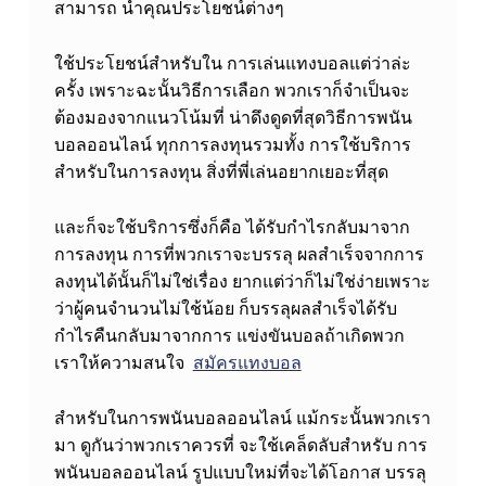
สามารถ นำคุณประโยชน์ต่างๆ
ใช้ประโยชน์สำหรับใน การเล่นแทงบอลแต่ว่าล่ะ
ครั้ง เพราะฉะนั้นวิธีการเลือก พวกเราก็จำเป็นจะ
ต้องมองจากแนวโน้มที่ น่าดึงดูดที่สุดวิธีการพนัน
บอลออนไลน์ ทุกการลงทุนรวมทั้ง การใช้บริการ
สำหรับในการลงทุน สิ่งที่พี่เล่นอยากเยอะที่สุด
และก็จะใช้บริการซึ่งก็คือ ได้รับกำไรกลับมาจาก
การลงทุน การที่พวกเราจะบรรลุ ผลสำเร็จจากการ
ลงทุนได้นั้นก็ไม่ใช่เรื่อง ยากแต่ว่าก็ไม่ใช่ง่ายเพราะ
ว่าผู้คนจำนวนไม่ใช้น้อย ก็บรรลุผลสำเร็จได้รับ
กำไรคืนกลับมาจากการ แข่งขันบอลถ้าเกิดพวก
เราให้ความสนใจ
สมัครแทงบอล
สำหรับในการพนันบอลออนไลน์ แม้กระนั้นพวกเรา
มา ดูกันว่าพวกเราควรที่ จะใช้เคล็ดลับสำหรับ การ
พนันบอลออนไลน์ รูปแบบใหม่ที่จะได้โอกาส บรรลุ