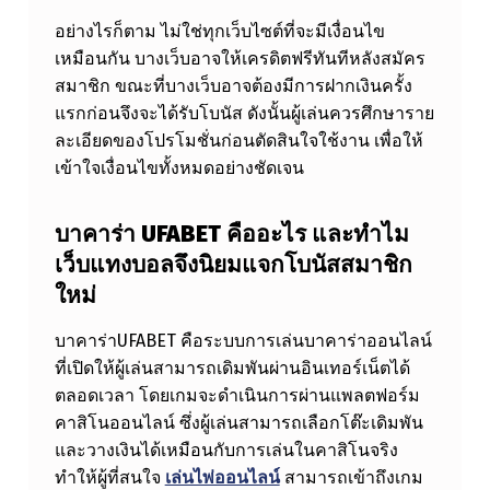
ชั่
อย่างไรก็ตาม ไม่ใช่ทุกเว็บไซต์ที่จะมีเงื่อนไข
น
เหมือนกัน บางเว็บอาจให้เครดิตฟรีทันทีหลังสมัคร
ส
สมาชิก ขณะที่บางเว็บอาจต้องมีการฝากเงินครั้ง
ม
แรกก่อนจึงจะได้รับโบนัส ดังนั้นผู้เล่นควรศึกษาราย
ละเอียดของโปรโมชั่นก่อนตัดสินใจใช้งาน เพื่อให้
า
เข้าใจเงื่อนไขทั้งหมดอย่างชัดเจน
ชิ
ก
บาคาร่า UFABET คืออะไร และทำไม
ใ
เว็บแทงบอลจึงนิยมแจกโบนัสสมาชิก
ห
ใหม่
ม่
บาคาร่าUFABET คือระบบการเล่นบาคาร่าออนไลน์
จ
ที่เปิดให้ผู้เล่นสามารถเดิมพันผ่านอินเทอร์เน็ตได้
า
ตลอดเวลา โดยเกมจะดำเนินการผ่านแพลตฟอร์ม
คาสิโนออนไลน์ ซึ่งผู้เล่นสามารถเลือกโต๊ะเดิมพัน
ก
และวางเงินได้เหมือนกับการเล่นในคาสิโนจริง
เ
ทำให้ผู้ที่สนใจ
เล่นไพ่ออนไลน์
สามารถเข้าถึงเกม