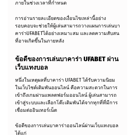
ภายในช่วงเวลาที่กำหนด
การอ่านรายละเอียดของเงื่อนไขเหล่านี้อย่าง
รอบคอบจะช่วยให้ผู้เล่นสามารถวางแผนการเล่นบา
คาร่าUFABETได้อย่างเหมาะสม และลดความสับสน
ที่อาจเกิดขึ้นในภายหลัง
ข้อดีของการเล่นบาคาร่า UFABET ผ่าน
เว็บแทงบอล
หนึ่งในเหตุผลที่บาคาร่า UFABET ได้รับความนิยม
ในเว็บไซต์เดิมพันออนไลน์ คือความสะดวกในการ
เข้าถึงเกมผ่านแพลตฟอร์มออนไลน์ ผู้เล่นสามารถ
เข้าสู่ระบบและเลือกโต๊ะเดิมพันได้จากทุกที่ที่มีการ
เชื่อมต่ออินเทอร์เน็ต
ข้อดีของการเล่นบาคาร่าออนไลน์ผ่านเว็บแทงบอล
ได้แก่