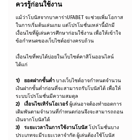
ควรรู้ก่อนใช้งาน
แม้ว่าโบนัสจากบาคาร่าUFABET จะช่วยเพิ่มโอกาส
ในการเริ่มต้นเล่นเกม แต่โปรโมชั่นเหล่านี้มักมี
เงื่อนไขที่ผู้เล่นควรศึกษาก่อนใช้งาน เพื่อให้เข้าใจ
ข้อกำหนดของเว็บไซต์อย่างครบถ้วน
เงื่อนไขที่พบได้บ่อยในเว็บไซต์คาสิโนออนไลน์
ได้แก่
ยอดฝากขั้นต่ำ
บางเว็บไซต์อาจกำหนดจำนวน
เงินฝากขั้นต่ำก่อนที่จะสามารถรับโบนัสได้ เพื่อให้
ระบบโปรโมชั่นมีความสมดุล
เงื่อนไขเทิร์นโอเวอร์
ผู้เล่นอาจต้องทำยอดการ
เดิมพันตามจำนวนที่กำหนดก่อนจึงจะสามารถถอน
เงินจากโบนัสได้
ระยะเวลาในการใช้งานโบนัส
โปรโมชั่นบาง
ประเภทจะมีระยะเวลาจำกัด ผู้เล่นต้องใช้โบนัส