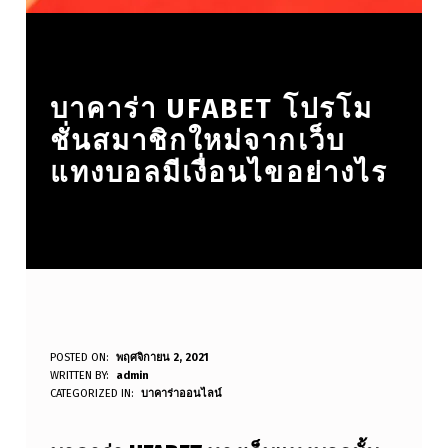
บาคาร่า UFABET โปรโม
ชั่นสมาชิกใหม่จากเว็บ
แทงบอลมีเงื่อนไขอย่างไร
บ
POSTED ON:
พฤศจิกายน 2, 2021
WRITTEN BY:
admin
า
CATEGORIZED IN:
บาคาร่าออนไลน์
ค