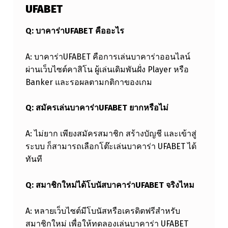
UFABET
Q:
บาคาร่าUFABET คืออะไร
A:
บาคาร่าUFABET คือการเล่นบาคาร่าออนไลน์
ผ่านเว็บไซต์คาสิโน ผู้เล่นเดิมพันฝั่ง Player หรือ
Banker และรอผลตามกติกาของเกม
Q:
สมัครเล่นบาคาร่าUFABET ยากหรือไม่
A:
ไม่ยาก เพียงสมัครสมาชิก สร้างบัญชี และเข้าสู่
ระบบ ก็สามารถเลือกโต๊ะเล่นบาคาร่า UFABET ได้
ทันที
Q:
สมาชิกใหม่ได้โบนัสบาคาร่าUFABET จริงไหม
A:
หลายเว็บไซต์มีโบนัสหรือเครดิตฟรีสำหรับ
สมาชิกใหม่ เพื่อให้ทดลองเล่นบาคาร่า UFABET