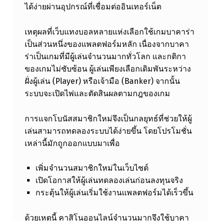
ว็
ได้ง่ายผ่านอุปกรณ์ที่เชื่อมต่ออินเทอร์เน็ต
บ
เหตุผลที่เว็บแทงบอลหลายแห่งเลือกใช้เกมบาคาร่า
แ
เป็นส่วนหนึ่งของแพลตฟอร์มหลัก เนื่องจากบาคา
ท
ร่าเป็นเกมที่มีผู้เล่นจำนวนมากทั่วโลก และกติกา
ง
ของเกมไม่ซับซ้อน ผู้เล่นเพียงเลือกเดิมพันระหว่าง
ฝั่งผู้เล่น (Player) หรือเจ้ามือ (Banker) จากนั้น
บ
ระบบจะเปิดไพ่และตัดสินผลตามกฎของเกม
อ
ล
การแจกโบนัสสมาชิกใหม่จึงเป็นกลยุทธ์ที่ช่วยให้ผู้
มี
เล่นสามารถทดลองระบบได้ง่ายขึ้น โดยโปรโมชั่น
เหล่านี้มักถูกออกแบบมาเพื่อ
เ
งื่
เพิ่มจำนวนสมาชิกใหม่ในเว็บไซต์
อ
เปิดโอกาสให้ผู้เล่นทดลองเล่นก่อนลงทุนจริง
น
กระตุ้นให้ผู้เล่นเริ่มใช้งานแพลตฟอร์มได้เร็วขึ้น
ไ
ด้วยเหตุนี้ คาสิโนออนไลน์จำนวนมากจึงใช้บาคา