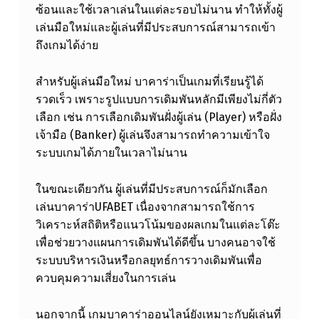
ซ้อนและใช้เวลาเล่นในแต่ละรอบไม่นาน ทำให้ทั้งผู้
เล่นมือใหม่และผู้เล่นที่มีประสบการณ์สามารถเข้า
ถึงเกมได้ง่าย
สำหรับผู้เล่นมือใหม่ บาคาร่าเป็นเกมที่เรียนรู้ได้
รวดเร็ว เพราะรูปแบบการเดิมพันหลักมีเพียงไม่กี่ตัว
เลือก เช่น การเลือกเดิมพันฝั่งผู้เล่น (Player) หรือฝั่ง
เจ้ามือ (Banker) ผู้เล่นจึงสามารถทำความเข้าใจ
ระบบเกมได้ภายในเวลาไม่นาน
ในขณะเดียวกัน ผู้เล่นที่มีประสบการณ์ก็มักเลือก
เล่นบาคาร่าUFABET เนื่องจากสามารถใช้การ
วิเคราะห์สถิติหรือแนวโน้มของผลเกมในแต่ละโต๊ะ
เพื่อช่วยวางแผนการเดิมพันได้ดีขึ้น บางคนอาจใช้
ระบบบริหารเงินหรือกลยุทธ์การวางเดิมพันเพื่อ
ควบคุมความเสี่ยงในการเล่น
นอกจากนี้ เกมบาคาร่าออนไลน์ยังเหมาะกับผู้เล่นที่