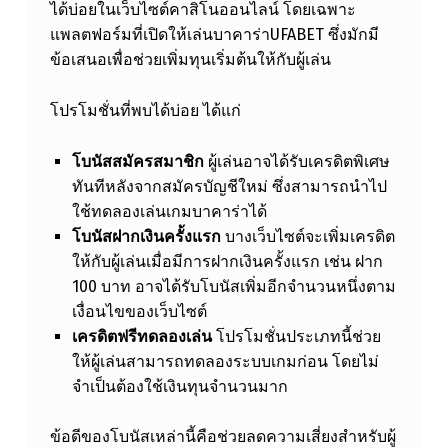
ได้บ่อยในเว็บไซต์คาสิโนออนไลน์ โดยเฉพาะ
แพลตฟอร์มที่เปิดให้เล่นบาคาร่าUFABET ซึ่งมักมี
ข้อเสนอเพื่อช่วยเพิ่มทุนเริ่มต้นให้กับผู้เล่น
โปรโมชั่นที่พบได้บ่อย ได้แก่
โบนัสสมัครสมาชิก
ผู้เล่นอาจได้รับเครดิตพิเศษ
ทันทีหลังจากสมัครบัญชีใหม่ ซึ่งสามารถนำไป
ใช้ทดลองเล่นเกมบาคาร่าได้
โบนัสฝากเงินครั้งแรก
บางเว็บไซต์จะเพิ่มเครดิต
ให้กับผู้เล่นเมื่อมีการฝากเงินครั้งแรก เช่น ฝาก
100 บาท อาจได้รับโบนัสเพิ่มอีกจำนวนหนึ่งตาม
เงื่อนไขของเว็บไซต์
เครดิตฟรีทดลองเล่น
โปรโมชั่นประเภทนี้ช่วย
ให้ผู้เล่นสามารถทดลองระบบเกมก่อน โดยไม่
จำเป็นต้องใช้เงินทุนจำนวนมาก
ข้อดีของโบนัสเหล่านี้คือช่วยลดความเสี่ยงสำหรับผู้