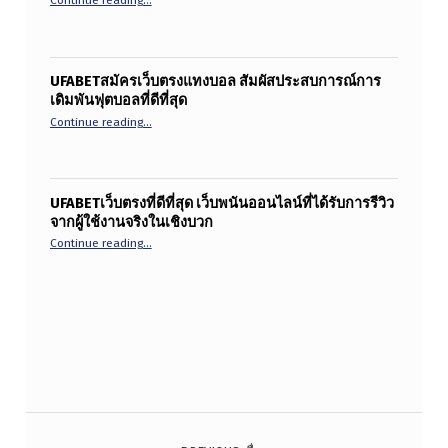
Continue reading
…
UFABETสมัครเว็บตรงแทงบอล สัมผัสประสบการณ์การ
เดิมพันฟุตบอลที่ดีที่สุด
“UFABETสมัครเว็บตรงแทงบอล สัมผัสประสบการณ์การเดิมพันฟุต
Continue reading
…
UFABETเว็บตรงที่ดีที่สุด เว็บพนันออนไลน์ที่ได้รับการรีวิว
จากผู้ใช้งานจริงในเชิงบวก
“UFABETเว็บตรงที่ดีที่สุด เว็บพนันออนไลน์ที่ได้รับการรีวิวจา
Continue reading
…
แนะแนวเรื่อง