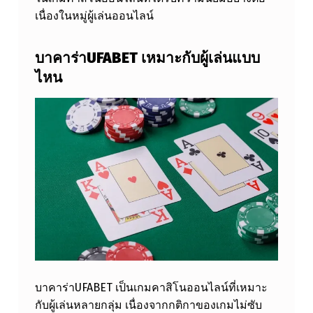
เนื่องในหมู่ผู้เล่นออนไลน์
บาคาร่าUFABET เหมาะกับผู้เล่นแบบ
ไหน
บาคาร่าUFABET เป็นเกมคาสิโนออนไลน์ที่เหมาะ
กับผู้เล่นหลายกลุ่ม เนื่องจากกติกาของเกมไม่ซับ