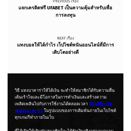
PREVIOUS เรื่อง
แจกเครดิตฟรี UFABET เป็นความคุ้มสำหรับเพื่อ
การลงทุน
NEXT เรื่อง
แทงบอลให้ได้กำไร เว็ปไซต์พนันออนไลน์ที่มีการ
เติบโตอย่างดี
วิธี แทงบาคาร่าให้ได้เงิน จะทำให้สมาชิกได้รับความตื่น
เต้นเร้าใจและมีโอกาสในการทำเงินและสร้างความ
เพลิดเพลินไปกับการใช้งานได้ตลอดเวลา
สอนวิธีการดู
จุดอ่อนบาคาร่า
ในรูปแบบของการเดิมพันภายในเว็บไซต์
ทุกเกมกีฬาภายในเว็บ
ที่ได้เปิดให้เดิมพันสมาชิกก็จะได้รับเงินจริงอย่างแน่นอน