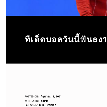
ทีเด็ดบอลวันนี้ฟันธง
ที
POSTED ON:
มิถุนายน 15, 2021
WRITTEN BY:
admin
CATEGORIZED IN:
แทงบอล