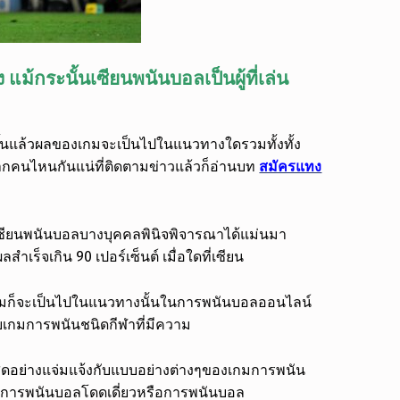
 แม้กระนั้นเซียนพนันบอลเป็นผู้ที่เล่น
กิดขึ้นแล้วผลของเกมจะเป็นไปในแนวทางใดรวมทั้งทั้ง
กคนไหนกันแน่ที่ติดตามข่าวแล้วก็อ่านบท
สมัครแทง
ซียนพนันบอลบางบุคคลพินิจพิจารณาได้แม่นมา
สำเร็จเกิน 90 เปอร์เซ็นต์ เมื่อใดที่เซียน
ไม่เกมก็จะเป็นไปในแนวทางนั้นในการพนันบอลออนไลน์
บเกมการพนันชนิดกีฬาที่มีความ
สุดอย่างแจ่มแจ้งกับแบบอย่างต่างๆของเกมการพนัน
เป็นการพนันบอลโดดเดี่ยวหรือการพนันบอล