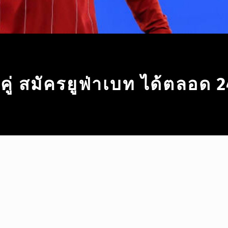
1คู่ สมัครยูฟ่าเบท ได้ตลอด 