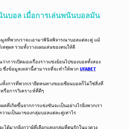
นพนันบอล เมื่อการเล่นพนันบอลมัน
งข้อมูลที่พวกเราจะเอามาพินิจพิจารณาบอลแต่ละคู่ แม้
เหตุผล รวมทั้งวางแผนเล่นของตนให้ดี
เช่นว่าการเปิดมองเรื่องราวแข่งย้อนไปของบอลทั้งสอง
 ซึ่งข้อมูลเหล่านี้สามารถที่จะทำให้พวก
UFABET
มทั้งการที่พวกเรายึดหนทางของเซียนบอลก็ไม่ใช่สิ่งที่
หรือการวิเคราะห์ที่ดีๆ
ผลที่เกิดขึ้นจากการแข่งขันจะเป็นอย่างไรยิ่งพวกเรา
วามเป็นมาของกลุ่มบอลแต่ละคู่เท่าไร
ได้มากยิ่งกว่าผู้ที่เลือกแทงกลุ่มที่ตนรักในแวดวง