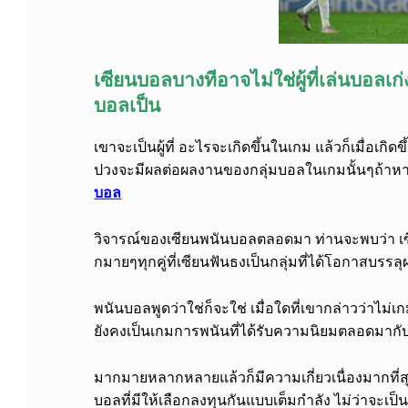
เซียนบอลบางทีอาจไม่ใช่ผู้ที่เล่นบอลเก่ง
บอลเป็น
เขาจะเป็นผู้ที่ อะไรจะเกิดขึ้นในเกม แล้วก็เมื่อเ
ปวงจะมีผลต่อผลงานของกลุ่มบอลในเกมนั้นๆถ้าหา
บอล
วิจารณ์ของเซียนพนันบอลตลอดมา ท่านจะพบว่า เ
กมายๆทุกคู่ที่เซียนฟันธงเป็นกลุ่มที่ได้โอกาสบรรลุผล
พนันบอลพูดว่าใช่ก็จะใช่ เมื่อใดที่เขากล่าวว่า
ยังคงเป็นเกมการพนันที่ได้รับความนิยมตลอดมากั
มากมายหลากหลายแล้วก็มีความเกี่ยวเนื่องมากที่
บอลที่มีให้เลือกลงทุนกันแบบเต็มกำลัง ไม่ว่าจะ