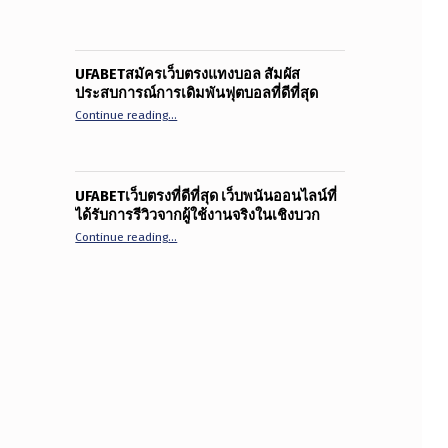
UFABETสมัครเว็บตรงแทงบอล สัมผัส
ประสบการณ์การเดิมพันฟุตบอลที่ดีที่สุด
“UFABETสมัครเว็บตรงแทงบอล สัมผัสประสบการณ์การเดิมพ
Continue reading
…
UFABETเว็บตรงที่ดีที่สุด เว็บพนันออนไลน์ที่
ได้รับการรีวิวจากผู้ใช้งานจริงในเชิงบวก
“UFABETเว็บตรงที่ดีที่สุด เว็บพนันออนไลน์ที่ได้รับการรี
Continue reading
…