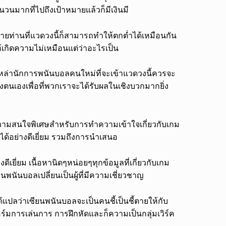
วนมากที่ไปถึงเป้าหมายแล้วก็มีเงินมี
ลายท่านที่แวดวงนี้ก็สามารถทำให้ตกต่ำได้เหมือนกัน
ห้เกิดความไม่เหมือนแต่ว่าอะไรเป็น
หล่านักการพนันบอลคนใหม่ที่จะเข้าแวดวงนี้ควรจะ
องตนเองเพื่อที่พวกเราจะได้รับผลในเชิงบวกมากยิ่ง
้ความสนใจพิเศษสำหรับการทำความเข้าใจเกี่ยวกับเกม
้อย่างดีเยี่ยม รวมถึงการนำเสนอ
ี่ยม เนื้อหานิดๆหน่อยๆทุกข้อมูลที่เกี่ยวกับเกม
นันบอลเปลี่ยนเป็นผู้ที่มีความเชี่ยวชาญ
้แปลว่าเซียนพนันบอลจะเป็นคนชี้เป็นชี้ตายให้กับ
บฟอร์มการเล่นการ การฝึกหัดและก็ความเป็นกลุ่มเวิร์ค