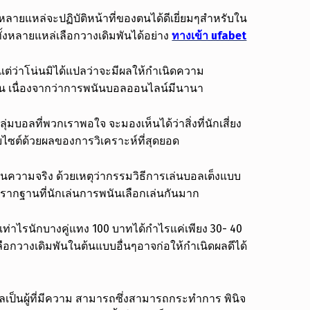
งหลายแหล่จะปฏิบัติหน้าที่ของตนได้ดีเยี่ยมๆสำหรับใน
ั้งหลายแหล่เลือกวางเดิมพันได้อย่าง
ทางเข้า ufabet
แต่ว่าโน่นมิได้แปลว่าจะมีผลให้กำเนิดความ
ทุน เนื่องจากว่าการพนันบอลออนไลน์มีนานา
อลที่พวกเราพอใจ จะมองเห็นได้ว่าสิ่งที่นักเสี่ยง
ไซต์ด้วยผลของการวิเคราะห์ที่สุดยอด
ป็นความจริง ด้วยเหตุว่ากรรมวิธีการเล่นบอลเต็งแบบ
รากฐานที่นักเล่นการพนันเลือกเล่นกันมาก
เท่าไรนักบางคู่แทง 100 บาทได้กำไรแค่เพียง 30- 40
ลือกวางเดิมพันในต้นแบบอื่นๆอาจก่อให้กำเนิดผลดีได้
ป็นผู้ที่มีความ สามารถซึ่งสามารถกระทำการ พินิจ