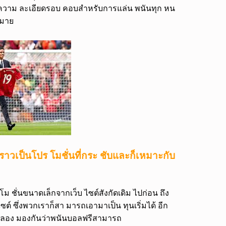
้ความ ละเอียดรอบ คอบสำหรับการแล่น พนันทุก หน
หมาย
ราวเป็นโปร โมชั่นที่กระ ชับและก็เหมาะกับ
โม ชั่นขนาดเล็กจากเว็บ ไซต์สังกัดเดิม ไปก่อน ถึง
ต์ ซึ่งพวกเราก็สา มารถเอามาเป็น ทุนเริ่มได้ อีก
าลอง มองกันว่าพนันบอลฟรีสามารถ