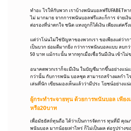
ย
ทำอะ ไรให้กับพวก เราบ้างพนันบอลฟรีUFABETหากพว
อ
ไม่ มากมาย จากการพนันบอลฟรีและก็การ จ่ายเงิน
ต่อรองที่น่าตกใจ ชนิด แทงถูกก็ได้เงิน เพียงแต่ครึ่ง
ด
นิ
แต่ว่าโน่นไม่ใช่ปัญหาของพวกเรา ขอเพียงแต่ว่
เป็นบวก ย่อมดีมากยิ่ง กว่าการพนันบอลแบบ ลบกว่
ย
50 บาท แม้กระนั้น หากทุกเมื่อเชื่อวันมีเงิน เข้าไม
ม
อนาคตพวกเราก็จะมีเงิน ในบัญชีมากขึ้นอย่างแน่
กว่านั้น กับการพนัน บอลชุด สามารถสร้างผลกำ ไรไ
เล่นที่นัก เขียนมองเห็นแล้วว่ามีประ โยชน์อย่างแน่
ผู้กระทำระจายทุน ด้วยการพนันบอล เพียงแ
หรือ20บาท
เพื่อมัธยัสถ์ทุนถือ ได้ว่าเป็นการจัดการ ทุนที่มี 
พนันบอล มากน้อยเท่าไหร่ ก็ไม่เป็นผล ต่อรูปร่า