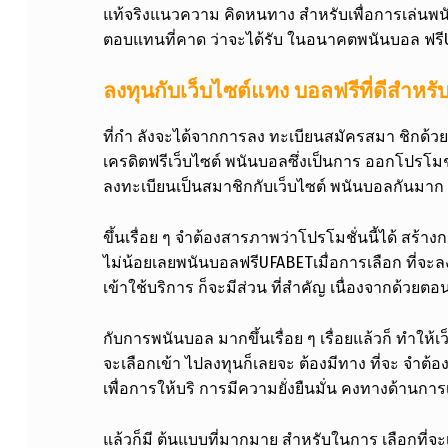
แท้จริงแนวความ คิดหนทาง สำหรับเพื่อการเล่นพน
8
ตอบแทนที่คาด ว่าจะได้รับ ในอนาคตพนันบอล ฟร
8
ลงทุนกับเว็บไซต์แทง บอลฟรีที่ดีสำหร
8
ที่กำ ลังจะได้จากการลง ทะเบียนสมัครสมา ชิกด้วยเ
8
เครดิตฟรีเว็บไซต์ พนันบอลซึ่งเป็นการ ออกโปรโมช
เ
ลงทะเบียนเป็นสมาชิกกับเว็บไซต์ พนันบอลกันมาก
ป็
ขึ้นเรื่อย ๆ จำต้องสารภาพว่าโปรโมชั่นนี้ได้ สร้
ไม่น้อยเลยพนันบอลฟรีUFABETเมื่อการเลือก ที่จะล
น
เข้าใช้บริการ ก็จะมีส่วน ที่สำคัญ เนื่องจากด้วยตอน
เ
กับการพนันบอล มากขึ้นเรื่อย ๆ เรื่อยแล้วก็ ทำให้เว
ว็
จะเลือกเข้า ไปลงทุนก็เลยจะ ต้องมีทาง ที่จะ จำต้อ
บ
เพื่อการให้บริ การมีความยั่งยืนมั่น คงทางด้านการ
พ
แล้วก็มี ต้นแบบที่มากมาย สำหรับในการ เลือกที่