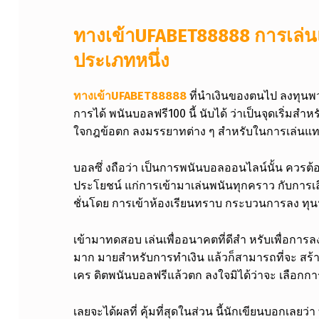
า
ง
ทางเข้าUFABET88888 การเล่น
เ
ประเภทหนึ่ง
ข้
ทางเข้าUFABET88888
ที่นำเงินของตนไป ลงทุนพว
า
การได้ พนันบอลฟรี100 นี้ นับได้ ว่าเป็นจุดเริ่ม
ใจกฎข้อตก ลงมรรยาทต่าง ๆ สำหรับในการเล่นแ
U
F
บอลซึ่ งถือว่า เป็นการพนันบอลออนไลน์นั้น ควรต้องเล
ประโยชน์ แก่การเข้ามาเล่นพนันทุกคราว กับการเล
A
ชั่นโดย การเข้าห้องเรียนทราบ กระบวนการลง ทุนฟร
B
เข้ามาทดสอบ เล่นเพื่ออนาคตที่ดีสำ หรับเพื่อการ
E
มาก มายสำหรับการทำเงิน แล้วก็สามารถที่จะ สร้าง
เคร ดิตพนันบอลฟรีแล้วตก ลงใจมิได้ว่าจะ เลือก
T
8
เลยจะได้ผลที่ คุ้มที่สุดในส่วน นี้นักเขียนบอกเลย