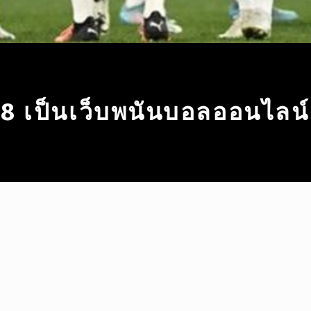
8 เป็นเว็บพนันบอลออนไลน