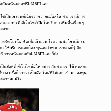
มอกันพนันบอลฟรีUFABETและ
ม่ใช่เป็นเอ เย่นต์เนื่องจากว่าจะมีผลให้ พวกเรามีการ
อง การที่ มีเว็บไซต์เปิดให้บริ การเพิ่มขึ้นเรื่อย ๆ
ื่องจาก
ยการจัดโปรโม ชั่นเพื่อเย้ายวน ใจความพอใจ แม้กระ
อก ใช้บริการและก็ลง ทุนแต่ว่าพวกเราต่างก็รู้ จัก
ใช้บริการพนันบอลกับUFABETและก็ยัง
ป็นสิ่งที่ดี ที่เว็บไซต์มีให้ อย่าง กับพวกเราได้ ทดสอบ
่บาง ครั้งก็อาจจะเป็นมือ ใหม่ที่ไม่เคย เข้ามา ลงทุน
้างความแน่ใจ