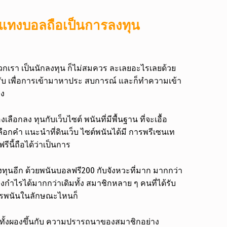
แทงบอลถือเป็นการลงทุน
กเรา เป็นนักลงทุน ก็ไม่สมควร ละเลยอะไรเลยด้วย
สำหรับ เพื่อการเข้ามาหาประ สบการณ์ และก็ทำความเข้า
ทง
ือกลง ทุนกับเว็บไซต์ พนันที่มีพื้นฐาน ที่จะเอื้อ
ือกคำ แนะนำที่ดินเว็บ ไซต์พนันได้มี การพรีเซนเท
ีนี้ถือได้ว่าเป็นการ
ลงทุนอีก ด้วยพนันบอลฟรี200 กับจังหวะที่มาก มากกว่า
กำไรได้มากกว่าเดิมทั้ง สมาชิกหลาย ๆ คนที่ได้รับ
การพนันในลักษณะไหนก็
ว่า ทั้งผองขึ้นกับ ความปรารถนาของสมาชิกอย่าง