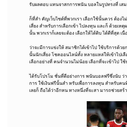
รับผลตอบ แทนจาสกการพนัน บอลในรูปทรงที่ เส
ก็ที่สำ คัญเว็บไซต์ที่พวกเรา เลือกใช้นั้นควร ต้องไ
เสี่ยง สำหรับการเลือกเข้า ไปลงทุน และก็ ด้วยเหตุผลข
นั้น พวกเราก็เลยจะต้อง เลือกให้ได้ดิบ ได้ดีที่สุด เน
ว่าจะมีการแข่งให้ สมาชิกได้เข้าไป ใช้บริการด้ว
นั้นนักเสี่ยง โชคออนไลน์ทั้ง หลายแหล่ให้เข้าไปเลื
เลือกอย่างที่ คนจำนวนไม่น้อย เลือกที่จะเข้าไป 
ได้รับโปรโม ชั่นที่ดีอย่างการ พนันบอลฟรีซึ่งนับ ว่าเ
การ ใช้เงินฟรีนั้นสำ หรับเพื่อการลงทุน สำหรับคนที
เลยก็ ถือได้ว่าอีกหน ทางหนึ่งที่จะสา มารถช่วยสร