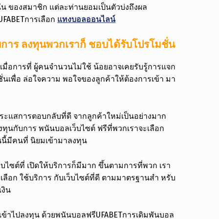
ัน ของสมาชิก แต่ละท่านยอมเป็นตัวบ่งถึงผล
ีUFABETการเลือก
แทงบอลออนไลน์
ับการ ลงทุนพวกเราก็ ชอบได้รับโปรโมชั่น
มื่อการที่ ผู้คนจำนวนไม่ใช้ น้อยอาจเคยรับรู้การแจก
ั่นเพื่อ ล่อใจความ พอใจของลูกค้าให้ต้องการเข้า มา
างกระแสการตอบกลับที่ดี จากลูกค้าใหม่เป็นอย่างมาก
งทุนกับการ พนันบอลเว็บไซต์ ฟรีที่พวกเราจะเลือก
นี้มีคนที่ นิยมเข้ามาลงทุน
็บไซต์ที่ เปิดให้บริการก็มีมาก ขึ้นตามการที่พวก เรา
งเลือก ใช้บริการ กับเว็บไซต์ที่ดี ตามมาตรฐานสำ หรับ
เงิน
จะเข้าไปลงทุน ด้วยพนันบอลฟรีUFABETการเดิมพันบอล