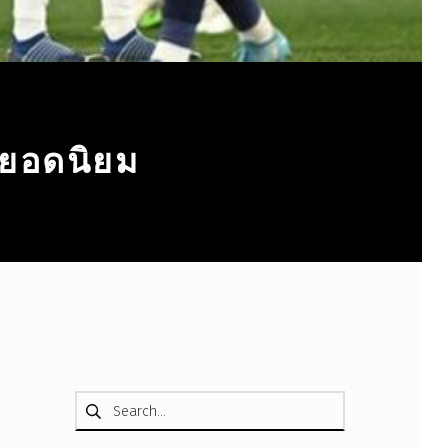
์ยอดนิยม
ค้นหาสำหรับ: