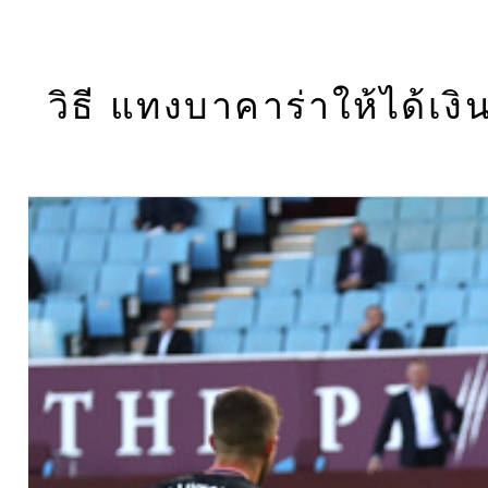
Skip to footer
Skip to main navigation
Skip to main content
วิธี แทงบาคาร่าให้ได้เงิ