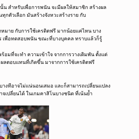
ตุนั้น สำหรับเพื่อการพนัน จะมีผลให้สมาชิก สร้างผล
ทุกตัวเลือก มันสร้างจังหวะสร้างราย กับ
หมาย กับการใช้เครดิตฟรี มากน้อยแค่ไหน บาง
 เพื่อทดสอบพนัน ขณะที่บางบุคคล ทราบแล้วก็รู้
ุณพร้อมที่จะทำ ความเข้าใจ จากการวางเดิมพัน ตั้งแต่
สุด ผลตอบแทนที่เกิดขึ้น มาจากการใช้เครดิตฟรี
บุ บางทีอาจไม่แน่นอนเสมอ และก็สามารถเปลี่ยนแปลง
จเปลี่ยนได้ ในเกมคาสิโนบางชนิด ที่เน้นย้ำ