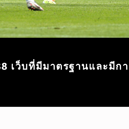
 เว็บที่มีมาตรฐานและมีการ