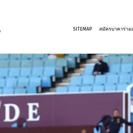
น
SITEMAP
สมัครบาคาร่าอ