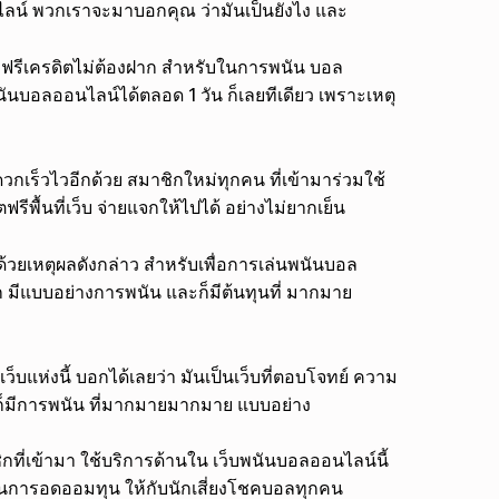
ออนไลน์ พวกเราจะมาบอกคุณ ว่ามันเป็นยังไง และ
ลฟรีเครดิตไม่ต้องฝาก สำหรับในการพนัน บอล
นันบอลออนไลน์ได้ตลอด 1 วัน ก็เลยทีเดียว เพราะเหตุ
ะดวกเร็วไวอีกด้วย สมาชิกใหม่ทุกคน ที่เข้ามาร่วมใช้
รีพื้นที่เว็บ จ่ายแจกให้ไปได้ อย่างไม่ยากเย็น
ด้วยเหตุผลดังกล่าว สำหรับเพื่อการเล่นพนันบอล
ิก มีแบบอย่างการพนัน และก็มีต้นทุนที่ มากมาย
เว็บแห่งนี้ บอกได้เลยว่า มันเป็นเว็บที่ตอบโจทย์ ความ
ละก็มีการพนัน ที่มากมายมากมาย แบบอย่าง
ิกที่เข้ามา ใช้บริการด้านใน เว็บพนันบอลออนไลน์นี้
เป็นการอดออมทุน ให้กับนักเสี่ยงโชคบอลทุกคน