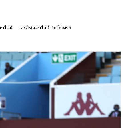
อนไลน์
เล่นไพ่ออนไลน์ กับเว็บตรง