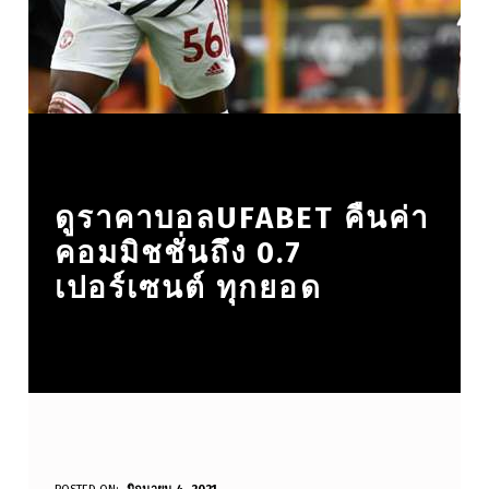
ดูราคาบอลUFABET คืนค่า
คอมมิชชั่นถึง 0.7
เปอร์เซนต์ ทุกยอด