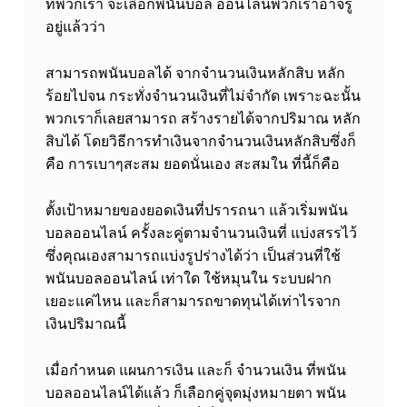
ด
ที่พวกเรา จะเลือกพนันบอล ออนไลน์พวกเราอาจรู้
อยู่แล้วว่า
สามารถพนันบอลได้ จากจำนวนเงินหลักสิบ หลัก
ร้อยไปจน กระทั่งจำนวนเงินที่ไม่จำกัด เพราะฉะนั้น
พวกเราก็เลยสามารถ สร้างรายได้จากปริมาณ หลัก
สิบได้ โดยวิธีการทำเงินจากจำนวนเงินหลักสิบซึ่งก็
คือ การเบาๆสะสม ยอดนั่นเอง สะสมใน ที่นี้ก็คือ
ตั้งเป้าหมายของยอดเงินที่ปรารถนา แล้วเริ่มพนัน
บอลออนไลน์ ครั้งละคู่ตามจำนวนเงินที่ แบ่งสรรไว้
ซึ่งคุณเองสามารถแบ่งรูปร่างได้ว่า เป็นส่วนที่ใช้
พนันบอลออนไลน์ เท่าใด ใช้หมุนใน ระบบฝาก
เยอะแค่ไหน และก็สามารถขาดทุนได้เท่าไรจาก
เงินปริมาณนี้
เมื่อกำหนด แผนการเงิน และก็ จำนวนเงิน ที่พนัน
บอลออนไลน์ได้แล้ว ก็เลือกคู่จุดมุ่งหมายตา พนัน