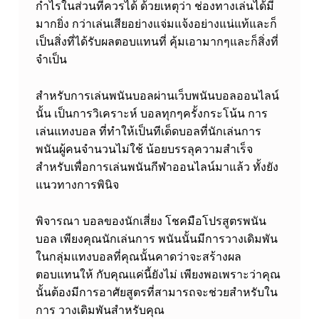
กำไรในส่วนที่ควรได้ ด้วยเหตุว่า ช่องทางเล่นได้มี
มากยิ่ง กว่าเล่นเสียอย่างแจ่มแจ้งอย่างแน่แท้และก็
เป็นสิ่งที่ได้รับผลตอบแทนที่ คุ้มเอามากๆและก็สิ่งที่
จำเป็น
สำหรับการเล่นพนันบอลผ่านเว็บพนันบอลออนไลน์
นั้น เป็นการวิเคราะห์ บอลทุกๆครั้งกระโน้น การ
เล่นแทงบอล ที่ทำให้เป็นทีเด็ดบอลที่นักเล่นการ
พนันผู้คนจำนวนไม่ใช้ น้อยบรรลุความสำเร็จ
สำหรับเพื่อการเล่นพนันกีฬาออนไลน์มาแล้ว ทั้งยัง
แนวทางการพินิจ
พิจารณา บอลของนักเสี่ยง โชคมือโปรสูตรพนัน
บอล เพียงคุณนักเล่นการ พนันนั้นมีการวางเดิมพัน
ในกลุ่มแทงบอลที่คุณนั้นคาดว่าจะสร้างผล
ตอบแทนให้ กับคุณแค่นี้ยังไม่ เพียงพอเพราะว่าคุณ
นั้นต้องมีการอาศัยสูตรที่สามารถจะช่วยสำหรับใน
การ วางเดิมพันสำหรับคุณ