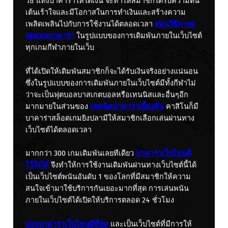
วิธี แทงบาคาร่าให้ได้เงิน จะทำให้สมาชิกได้รับความตื่น
เต้นเร้าใจและมีโอกาสในการทำเงินและสร้างความ
เพลิดเพลินไปกับการใช้งานได้ตลอดเวลา
สอนวิธีการดู
จุดอ่อนบาคาร่า
ในรูปแบบของการเดิมพันภายในเว็บไซต์
ทุกเกมกีฬาภายในเว็บ
ที่ได้เปิดให้เดิมพันสมาชิกก็จะได้รับเงินจริงอย่างแน่นอน
ซึ่งในรูปแบบของการเดิมพันภายในเว็บไซต์มีทั้งกีฬาไม่
ว่าจะเป็นฟุตบอลบาสเกตบอลหรือเทนนิสและอื่นๆอีก
มากมายในส่วนของ
เทคนิคบาคาร่าเบื้องต้น
คาสิโนก็มี
บาคาร่าสล็อตเกมยิงปลามีให้สมาชิกเลือกเล่นผ่านทาง
เว็บไซต์ได้ตลอดเวลา
มากกว่า 300 เกมเดิมพันเลยทีเดียว
บาคาร่าเว็บไหนดี
ไว้ใจได้
จึงทำให้การใช้งานเดิมพันผ่านทางเว็บไซต์นี้ได้
เป็นเว็บไซต์พนันอันดับ 1 ของโลกที่มีสมาชิกให้ความ
สนใจเข้ามาใช้บริการกันเยอะมากที่สุด
การเล่นพนัน
ภายในเว็บไซต์ได้เปิดให้บริการตลอด 24 ชั่วโมง
แทงบาคาร่าเว็บไหนดีที่สุด
และเป็นเว็บไซต์ที่มีการให้