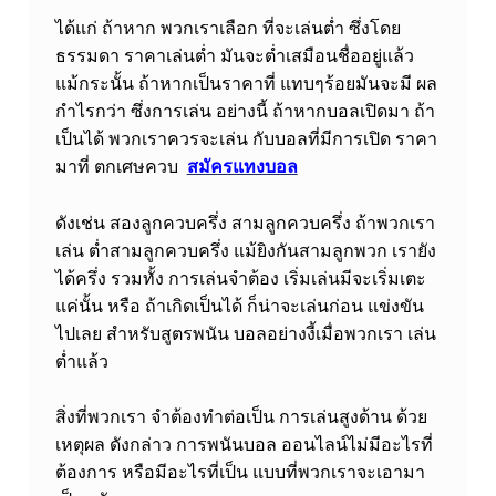
ได้แก่ ถ้าหาก พวกเราเลือก ที่จะเล่นต่ำ ซึ่งโดย
ธรรมดา ราคาเล่นต่ำ มันจะต่ำเสมือนชื่ออยู่แล้ว
แม้กระนั้น ถ้าหากเป็นราคาที่ แทบๆร้อยมันจะมี ผล
กำไรกว่า ซึ่งการเล่น อย่างนี้ ถ้าหากบอลเปิดมา ถ้า
เป็นได้ พวกเราควรจะเล่น กับบอลที่มีการเปิด ราคา
มาที่ ตกเศษควบ
สมัครแทงบอล
ดังเช่น สองลูกควบครึ่ง สามลูกควบครึ่ง ถ้าพวกเรา
เล่น ต่ำสามลูกควบครึ่ง แม้ยิงกันสามลูกพวก เรายัง
ได้ครึ่ง รวมทั้ง การเล่นจำต้อง เริ่มเล่นมีจะเริ่มเตะ
แค่นั้น หรือ ถ้าเกิดเป็นได้ ก็น่าจะเล่นก่อน แข่งขัน
ไปเลย สำหรับสูตรพนัน บอลอย่างงี้เมื่อพวกเรา เล่น
ต่ำแล้ว
สิ่งที่พวกเรา จำต้องทำต่อเป็น การเล่นสูงด้าน ด้วย
เหตุผล ดังกล่าว การพนันบอล ออนไลน์ไม่มีอะไรที่
ต้องการ หรือมีอะไรที่เป็น แบบที่พวกเราจะเอามา