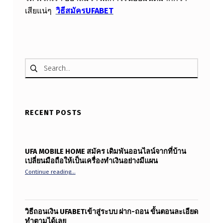
เสียแน่ๆ
วิธีสมัครUFABET
Skip back to main navigation
ค้นหาสำหรับ:
RECENT POSTS
UFA MOBILE HOME สมัคร เดิมพันออนไลน์จากที่บ้าน
เปลี่ยนมือถือให้เป็นเครื่องทำเงินอย่างมีแผน
“ufa mobile home สมัคร เดิมพันออนไลน์จากที่บ้าน เปลี่ยนมือ
Continue reading
…
วิธีถอนเงิน UFABETเข้าสู่ระบบ ฝาก-ถอน ขั้นตอนละเอียด
ทำตามได้เลย