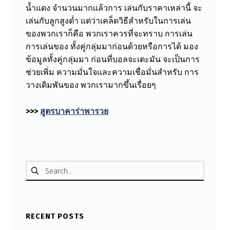
น้ำแดง จำนวนมากแล้วการ เล่นกับราคาเหล่านี้ จะ
เล่นกับลูกสูงต่ำ แต่ว่าเคล็ดวิธีสำหรับในการเล่น
ของพวกเราก็คือ พวกเราควรที่จะทราบ การเล่น
การเล่นของ ทั้งคู่กลุ่มมาก่อนด้วยหรือการได้ มอง
ข้อมูลทั้งคู่กลุ่มมา ก่อนที่บอลจะเตะมัน จะเป็นการ
ช่วยเพิ่ม ความมั่นใจและความเชื่อมั่นสำหรับ การ
วางเดิมพันของ พวกเรามากขึ้นเรื่อยๆ
>>>
สูตรบาคาร่าพารวย
Skip back to main navigation
ค้นหาสำหรับ:
RECENT POSTS