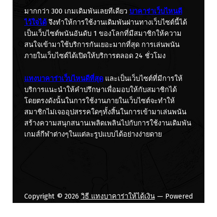
มากกว่า 300 เกมเดิมพันเลยทีเดียว
บาคาร่าเว็บไหนดี
ไว้ใจได้
จึงทำให้การใช้งานเดิมพันผ่านทางเว็บไซต์นี้ได้
เป็นเว็บไซต์พนันอันดับ 1 ของโลกที่มีสมาชิกให้ความ
สนใจเข้ามาใช้บริการกันเยอะมากที่สุด
การเล่นพนัน
ภายในเว็บไซต์ได้เปิดให้บริการตลอด 24 ชั่วโมง
แทงบาคาร่าเว็บไหนดีที่สุด
และเป็นเว็บไซต์ที่มีการให้
บริการแนะนำให้คำปรึกษาเพื่อมอบให้กับสมาชิกได้
โดยตรงดังนั้นในการใช้งานภายในเว็บไซต์จะทำให้
สมาชิกไม่เจออุปสรรคใดๆทั้งสิ้นในการเข้ามาเล่นพนัน
สร้างความสนุกสนานเพลิดเพลินไปกับการใช้งานเดิมพัน
เกมส์กีฬาต่างๆในแต่ละรูปแบบได้อย่างง่ายดาย
Copyright © 2026
วิธี แทงบาคาร่าให้ได้เงิน
— Powered
by
NanoSpace