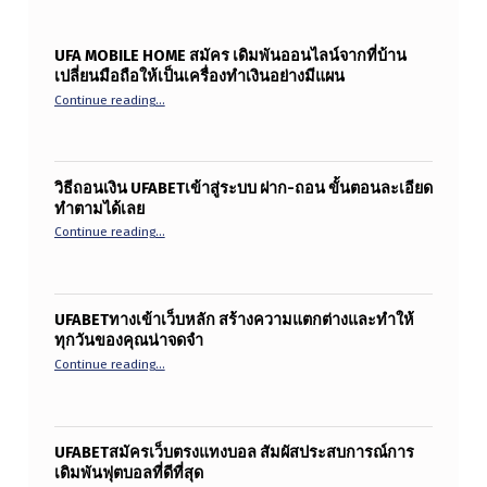
UFA MOBILE HOME สมัคร เดิมพันออนไลน์จากที่บ้าน
เปลี่ยนมือถือให้เป็นเครื่องทำเงินอย่างมีแผน
“ufa mobile home สมัคร เดิมพันออนไลน์จากที่บ้าน เปลี่ยนมือ
Continue reading
…
วิธีถอนเงิน UFABETเข้าสู่ระบบ ฝาก-ถอน ขั้นตอนละเอียด
ทำตามได้เลย
“วิธีถอนเงิน ufabetเข้าสู่ระบบ ฝาก-ถอน ขั้นตอนละเอียดทำ
Continue reading
…
UFABETทางเข้าเว็บหลัก สร้างความแตกต่างและทำให้
ทุกวันของคุณน่าจดจำ
“UFABETทางเข้าเว็บหลัก สร้างความแตกต่างและทำให้ทุกว
Continue reading
…
UFABETสมัครเว็บตรงแทงบอล สัมผัสประสบการณ์การ
เดิมพันฟุตบอลที่ดีที่สุด
“UFABETสมัครเว็บตรงแทงบอล สัมผัสประสบการณ์การเดิมพันฟุต