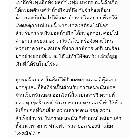
เอาอีกทั้งทุนอีกทั้ง ผลกำไรทุ่มแทงต่อ อะนี้ถ้าเกิด
ได้ก็รอดตัว แต่ว่าถ้าเกิดแพ้ถึง กับจำต้องเฉือน
น้ำตาเลยก็เป็น ไปได้แน่ๆ ถ้าหากไม่อยาก ที่จะให้
เกิดเหตุการณ์แบบนี้ พวกเราควรต้อง ไม่โลภ
สำหรับการ พนันบอลถ้าเกิด ได้ก็หยุดก่อน ค่อยไป
ศึกษาเล่าเรียนมอง ว่าวันถัดไป หรือจังหวะไหน
พวกเราควรจะเล่นต่อ ที่พวกเรามีการ เตรียมพร้อม
มาอย่างยอดเยี่ยม จะได้ไม่ทำให้ผิดหวัง แล้วก็สูญ
เงินที่ ได้รับโดยไร้ผล
สูตรพนันบอล นั้นสิ่งที่ได้รับผลตอบแทน ที่คุ้มเอา
มากๆและ ก็สิ่งที่จำเป็นสำหรับ การเล่นพนันบอล
ผ่านเว็บพนันบอล ออนไลน์นั้น เป็นการวิเคราะห์
บอล ทุกๆครั้งกระโน้น การเล่นแทงบอล ที่ทำให้เป็น
ทีเด็ดบอลที่นักเสี่ยง ดวงหลายๆคนบรรลุ ความ
สำเร็จสำหรับ ในการเล่นพนัน กีฬาออนไลน์มาแล้ว
ทั้งแนวทางการ พินิจพิจารณาบอล ของนักเสี่ยง
โชคมือโปร