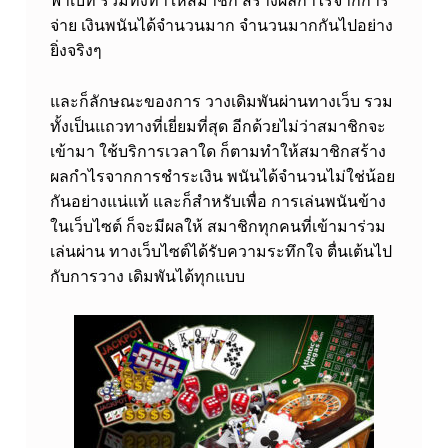
ฟ่าเบท รวมทั้งทำให้สมาชิก สร้างผลกำไรจากการ
ส
จ่าย เงินพนันได้จำนวนมาก จำนวนมากกันไปอย่าง
ร้
ยิ่งจริงๆ
า
และก็ลักษณะของการ วางเดิมพันผ่านทางเว็บ รวม
ง
ทั้งเป็นแถวทางที่เยี่ยมที่สุด อีกด้วยไม่ว่าสมาชิกจะ
ร
เข้ามา ใช้บริการเวลาใด ก็ตามทำให้สมาชิกสร้าง
า
ผลกำไรจากการชำระเงิน พนันได้จำนวนไม่ใช่น้อย
ย
กันอย่างแน่แท้ และก็สำหรับเพื่อ การเล่นพนันข้าง
ในเว็บไซต์ ก็จะมีผลให้ สมาชิกทุกคนที่เข้ามาร่วม
ไ
เล่นผ่าน ทางเว็บไซต์ได้รับความระทึกใจ ตื่นเต้นไป
ด้
กับการวาง เดิมพันได้ทุกแบบ
จ
า
ก
ก
า