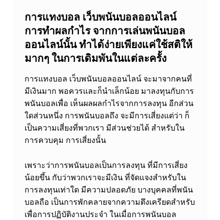
ร
การแทงบอล เว็บพนันบอลออนไลน์
แ
การทำผลกำไร จากการเล่นพนันบอล
ท
ออนไลน์นั้น ทำได้ง่ายเพียงแค่ใช้สติให้
ง
มากๆ ในการเดิมพันในแต่ละครั้ง
บ
การแทงบอล เว็บพนันบอลออนไลน์ จะมาจากคนที่
อ
มีเงินมาก พอควรและก็นำเล็กน้อย มาลงทุนกับการ
ล
พนันบอลเพื่อ เห็นผลผลกำไรจากการลงทุน อีกส่วน
เ
ใดส่วนหนึ่ง การพนันบอลถึง จะมีการเสี่ยงแต่ว่า ก็
ว็
เป็นความเสี่ยงที่พวกเรา มีส่วนช่วยได้ สำหรับใน
การควบคุม การเสี่ยงนั้น
บ
พ
เพราะว่าการพนันบอลเป็นการลงทุน ที่มีการเสี่ยง
นั
น้อยขึ้น กับว่าพวกเราจะมีเงิน ที่จัดแจงสำหรับใน
การลงทุนเท่าใด มีความปลอดภัย บางบุคคลที่พนัน
น
บอลถือ เป็นการพักคลายจากความตึงเครียดสำหรับ
บ
เพื่อการปฏิบัติงานประจำ ในเมื่อการพนันบอล