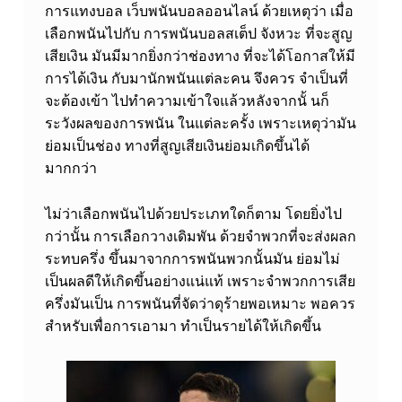
การแทงบอล เว็บพนันบอลออนไลน์ ด้วยเหตุว่า เมื่อ
เลือกพนันไปกับ การพนันบอลสเต็ป จังหวะ ที่จะสูญ
เสียเงิน มันมีมากยิ่งกว่าช่องทาง ที่จะได้โอกาสให้มี
การได้เงิน กับมานักพนันแต่ละคน จึงควร จำเป็นที่
จะต้องเข้า ไปทำความเข้าใจแล้วหลังจากนั้ นก็
ระวังผลของการพนัน ในแต่ละครั้ง เพราะเหตุว่ามัน
ย่อมเป็นช่อง ทางที่สูญเสียเงินย่อมเกิดขึ้นได้
มากกว่า
ไม่ว่าเลือกพนันไปด้วยประเภทใดก็ตาม โดยยิ่งไป
กว่านั้น การเลือกวางเดิมพัน ด้วยจำพวกที่จะส่งผลก
ระทบครึ่ง ขึ้นมาจากการพนันพวกนั้นมัน ย่อมไม่
เป็นผลดีให้เกิดขึ้นอย่างแน่แท้ เพราะจำพวกการเสีย
ครึ่งมันเป็น การพนันที่จัดว่าดุร้ายพอเหมาะ พอควร
สำหรับเพื่อการเอามา ทำเป็นรายได้ให้เกิดขึ้น