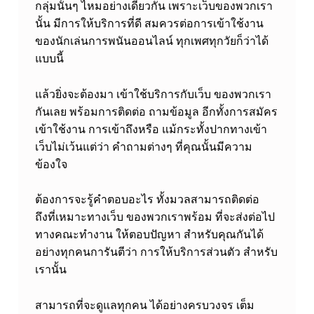
กลุ่มนั้นๆ ไหมอย่างเดียวกัน เพราะเว็บของพวกเรา
นั้น มีการให้บริการที่ดี สมควรต่อการเข้าใช้งาน
ของนักเล่นการพนันออนไลน์ ทุกเพศทุกวัยก็ว่าได้
แบบนี้
แล้วยิ่งจะต้องมา เข้าใช้บริการกับเว็บ ของพวกเรา
กันเลย พร้อมการติดต่อ ถามข้อมูล อีกทั้งการสมัคร
เข้าใช้งาน การเข้าถึงหรือ แม้กระทั้งปากทางเข้า
เว็บไม่เว้นแต่ว่า คำถามต่างๆ ที่คุณนั้นมีความ
ข้องใจ
ต้องการจะรู้คำตอบอะไร ทั้งมวลสามารถติดต่อ
ถึงที่เหมาะทางเว็บ ของพวกเราพร้อม ที่จะส่งต่อไป
ทางคณะทำงาน ให้ตอบปัญหา สำหรับคุณกันได้
อย่างทุกคนการันตีว่า การให้บริการส่วนตัว สำหรับ
เรานั้น
สามารถที่จะดูแลทุกคน ได้อย่างครบวงจร เต็ม