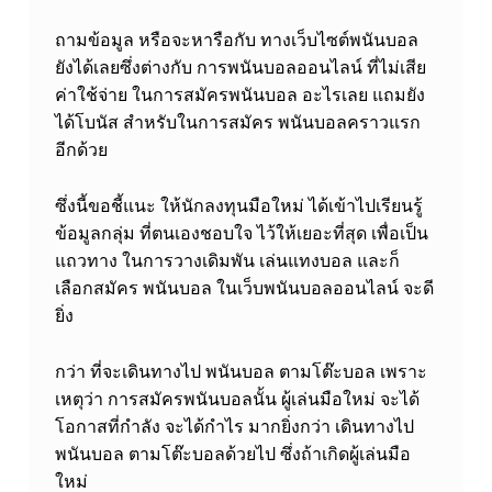
ช
น์
ถามข้อมูล หรือจะหารือกับ ทางเว็บไซต์พนันบอล
ยังได้เลยซึ่งต่างกับ การพนันบอลออนไลน์ ที่ไม่เสีย
กั
ค่าใช้จ่าย ในการสมัครพนันบอล อะไรเลย แถมยัง
บ
ได้โบนัส สำหรับในการสมัคร พนันบอลคราวแรก
นั
อีกด้วย
ก
ซึ่งนี้ขอชี้แนะ ให้นักลงทุนมือใหม่ ได้เข้าไปเรียนรู้
พ
ข้อมูลกลุ่ม ที่ตนเองชอบใจ ไว้ให้เยอะที่สุด เพื่อเป็น
นั
แถวทาง ในการวางเดิมพัน เล่นแทงบอล และก็
น
เลือกสมัคร พนันบอล ในเว็บพนันบอลออนไลน์ จะดี
ยิ่ง
บ
อ
กว่า ที่จะเดินทางไป พนันบอล ตามโต๊ะบอล เพราะ
ล
เหตุว่า การสมัครพนันบอลนั้น ผู้เล่นมือใหม่ จะได้
โอกาสที่กำลัง จะได้กำไร มากยิ่งกว่า เดินทางไป
พนันบอล ตามโต๊ะบอลด้วยไป ซึ่งถ้าเกิดผู้เล่นมือ
ใหม่