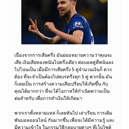
เนื่องจากการเสียครึ่ง มันย่อมหมายความว่าคุณจะ
เสีย เงินเสียทองพนันไปครึ่งเดียว ต่อบอลคู่ที่พนันลง
ไปโน่นเป็น เมื่อมีการเสียครึ่ง 5 คู่จำนวนเงินก็ ควร
ต้อง ที่จะจำเป็นต้องไปพบรครึ่งทุก 5 คู่ พวกนั้น มัน
ก็เลยเป็น การสร้างความเสียเปรียบให้เกิดขึ้น กับ
คุณได้มากกว่า ที่จะได้โอกาสให้กำเนิดความเป็น
ต่อสำหรับ เพื่อการทำเงินให้เกิดมา
พวกเราทั้งหลายแหล่ ก็เลยหันไป เล่าเรียน การเดิม
พันบอลออนไลน์ กันมากขึ้น เพื่อจะได้มีความรู้ และ
มีความเข้าใจ ในกรรมวิธีกลอุบายต่างๆ ที่เว็บไซต์