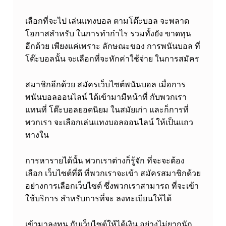
เลือกที่จะไป เล่นแทงบอล ตามโต๊ะบอล จะพลาด
โอกาสสำหรับ ในการทำกำไร รวมทั้งยัง ขาดทุน
อีกด้วย เพียงแค่เพราะ ลักษณะของ การพนันบอล ที่
โต๊ะบอลนั้น จะเลือกที่จะหักค่าใช้จ่าย ในการสมัคร
สมาชิกอีกด้วย สมัครเว็บไซต์พนันบอล เมื่อการ
พนันบอลออนไลน์ ได้เข้ามามีหน้าที่ กับพวกเรา
แทนที่ โต๊ะบอลยอดนิยม ในสมัยเก่า และก็การที่
พวกเรา จะเลือกเล่นแทงบอลออนไลน์ ให้เป็นแถว
ทางใน
การหารายได้นั้น พวกเราต่างก็รู้จัก ที่จะจะต้อง
เลือก เว็บไซต์ที่ดี ที่พวกเราจะเข้า สมัครสมาชิกด้วย
อย่างการเลือกเว็บไซต์ ซึ่งพวกเราสามารถ ที่จะเข้า
ใช้บริการ สำหรับการที่จะ ลงทะเบียนให้ได้
เข้ามาลงทุน กับเว็บไซต์ให้ได้เงิน อย่างไม่ยากนัก